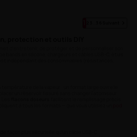
1

2
3
…
36
Suivant
, protection et outils DIY
met d'entretenir, de protéger et de personnaliser son
pe bands en silicone, chargeurs et câbles USB-C, étuis
 est indépendant des consommables (résistances,
 température de la vapeur : un format large ouvre le
acer un réservoir fissuré sans changer l'atomiseur
. Les
flacons doseurs
facilitent le remplissage précis
liquent à tous les formats — que vous utilisiez un
pod
de façon plus sécurisée qu'un câble USB-C