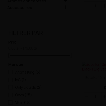

Arômes concentrés

Accessoires
FILTRER PAR
Prix
0,00 zł - 179,00 zł
Marque
Aroma King
(3)
Butelka 10ml 
IVG
(1)
0
Only Liquids
(2)
Oxva
(25)
VBar
(16)