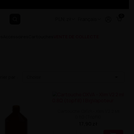
0
PLN, zł
Français
es
Accessoires
Cartouches
VENTE DE COLLECTE

rier par :
Choisir
Cartouche OXVA - Xlim V2 2 Ml
0.8Ω (topfill)
17,90 zł