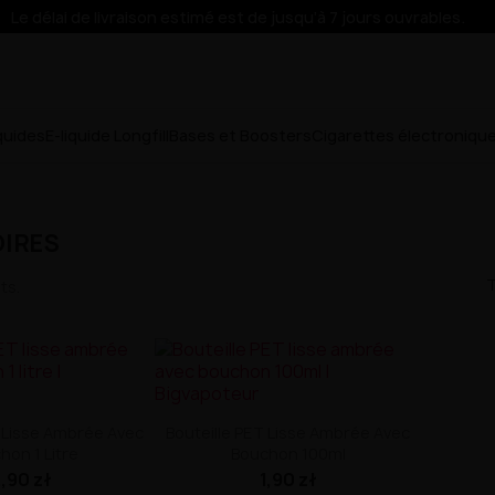
Le délai de livraison estimé est de jusqu’à 7 jours ouvrables.
iquides
E-liquide Longfill
Bases et Boosters
Cigarettes électroniqu
IRES
T
ts.
T Lisse Ambrée Avec
Bouteille PET Lisse Ambrée Avec
hon 1 Litre
Bouchon 100ml
,90 zł
1,90 zł