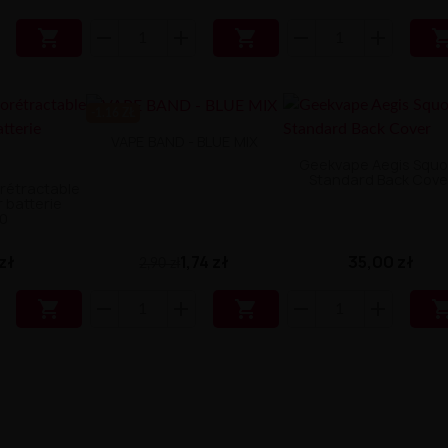


-1.16 ZŁ
VAPE BAND - BLUE MIX
Geekvape Aegis Squ
Standard Back Cove
rétractable
r batterie
0
1,74 zł
zł
35,00 zł
2,90 zł

