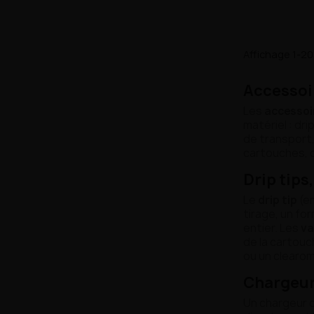
Affichage 1-20 
Accessoir
Les
accessoi
matériel : dr
de transport
cartouches, c
Drip tips
Le
drip tip
(em
tirage, un for
entier. Les
va
de la cartouc
ou un clearom
Chargeur
Un chargeur 