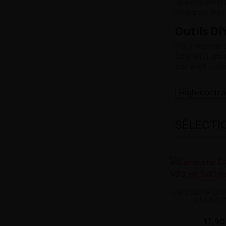
directement b
intégrée. Re
Outils DI
Pour monter s
courant),
cis
complet. L'en
High-contr
SÉLECTI
Cartouche OXVA
ml 0.8Ω (t
17,90