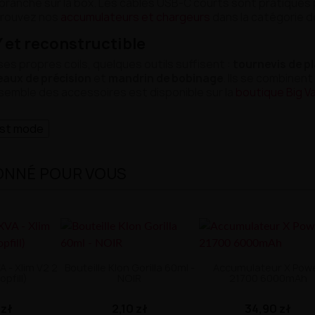
ranché sur la box. Les câbles USB-C courts sont pratiques p
trouvez nos
accumulateurs et chargeurs
dans la catégorie d
Y et reconstructible
es propres coils, quelques outils suffisent :
tournevis de p
eaux de précision
et
mandrin de bobinage
. Ils se combinent
semble des accessoires est disponible sur la
boutique Big V
ast mode
ONNÉ POUR VOUS
 - Xlim V2 2
Bouteille Klon Gorilla 60ml -
Accumulateur X Pow
opfill)
NOIR
21700 6000mAh
 zł
2,10 zł
34,90 zł