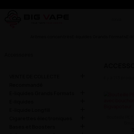
Arômes concentrés
E-liquides Grands Formats
E-l
Accessoires
ACCESSO

VENTE DE COLLECTE
Il y a 713 produi
Recommandé

E-liquides Grands Formats

E-liquides

E-liquide Longfill

Bouteille PE
Cigarettes électroniques
Bouc

Bases et Boosters
2