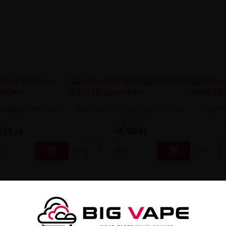
Gorilla 60ml - Clear
Cartouche Ursa Nano V3 0,6Ω
Carto
2,5ml
2,10 zł
16,90 zł

