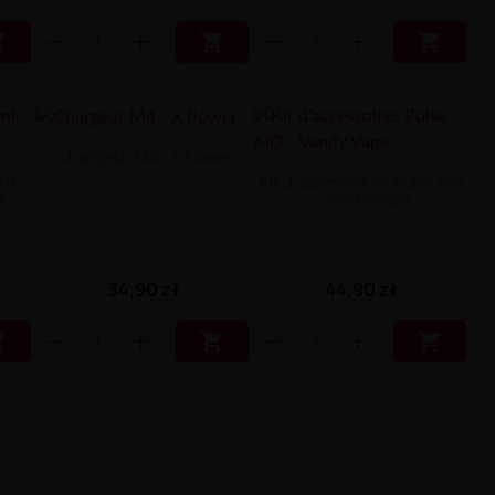



Chargeur M4 - X Power
onk
Kit d'accessoires Pulse AIO
r
- Vandy Vape
34,90 zł
44,90 zł


