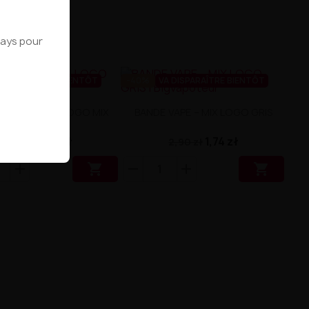
 pays pour
A DISPARAÎTRE BIENTÔT
-40%
VA DISPARAÎTRE BIENTÔT
AND – GREEN LOGO MIX
BANDE VAPE – MIX LOGO GRIS
1,74 zł
1,74 zł
2,90 zł
2,90 zł

