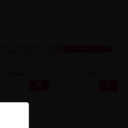
-40%
VA DISPARAÎTRE BIENTÔT
uche / Recharge OXVA
VAPE BAND MINI - MIX KOLORÓW
NeXLIM 2ml 0.8Ω
18,90 zł
1,74 zł
2,90 zł

