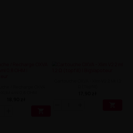
Cartouche OXVA - Xlim V2 2 Ml 1.2
Ω (topfill)
uche / Recharge OXVA
XLIM 4ml 0,8 OHM
17,90 zł
18,90 zł

