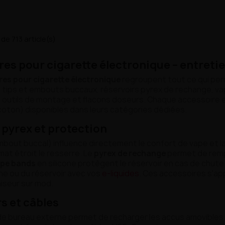
de 713 article(s)
es pour cigarette électronique – entretien
res pour cigarette électronique
regroupent tout ce qui per
ip tips et embouts buccaux, réservoirs pyrex de rechange, va
, outils de montage et flacons doseurs. Chaque accessoire
oton) disponibles dans leurs catégories dédiées.
, pyrex et protection
bout buccal) influence directement le confort de vape et la
mat étroit le resserre. Le
pyrex de rechange
permet de rempl
pe bands
en silicone protègent le réservoir en cas de chute
he ou du réservoir avec vos
e-liquides
. Ces accessoires s'app
iseur sur mod.
s et câbles
de bureau externe permet de recharger les accus amovibles 