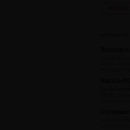
PRODUIT
Affichage 1-18 
Boosters 
Un
booster d
neutre. Conf
être vapés se
Ratios PG
Nos
boosters
70/30
, sels 
base ou e-li
Comment 
Un
booster n
ajoutez 2 boo