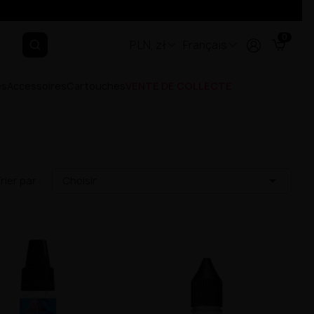
0
PLN, zł
Français
es
Accessoires
Cartouches
VENTE DE COLLECTE

rier par :
Choisir