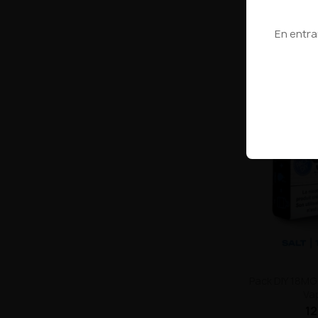
Va
5
En entran
INDISPONIBLE
Pack DIY 18MG
Va
12