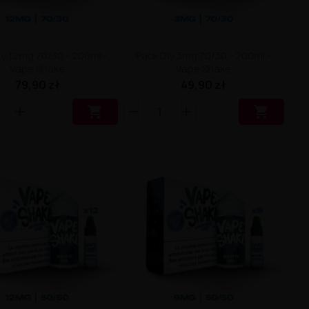
iy 12mg 70/30 - 200ml -
Pack Diy 3mg 70/30 - 200ml -
Vape Shake
Vape Shake
79,90 zł
49,90 zł

