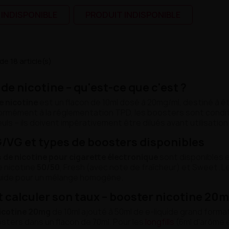
 INDISPONIBLE
PRODUIT INDISPONIBLE
de 18 article(s)
de nicotine – qu'est-ce que c'est ?
e nicotine
est un flacon de 10ml dosé à 20mg/ml, destiné à êt
ormément à la réglementation TPD, les boosters sont condit
uls – ils doivent impérativement être dilués avant utilisation
/VG et types de boosters disponibles
 de nicotine pour cigarette électronique
sont disponibles e
de nicotine
50/50
, Fresh (avec note de fraîcheur) et Sweet. L
quide pour un mélange homogène.
calculer son taux – booster nicotine 20
icotine 20mg
de 10ml ajouté à 50ml de e-liquide grand forma
sters dans un flacon de 70ml. Pour les
longfills
(6ml d'arôme e