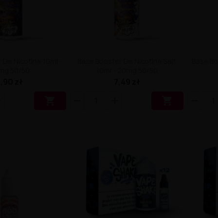
 De Nicotine 10ml -
Base Booster De Nicotine Salt
Base Bo
mg 50/50
10ml - 20mg 50/50
,90 zł
7,49 zł

