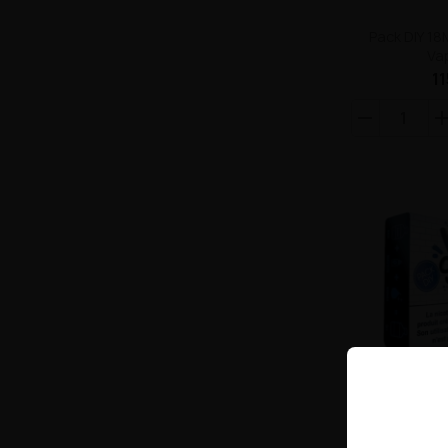
Pack DIY 1
Va
11
Pack Diy 3M