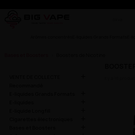
Arômes concentrés
E-liquides Grands Formats
E-l
Bases et Boosters
Boosters de Nicotine
BOOSTER

VENTE DE COLLECTE
Il y a 18 produit
Recommandé

E-liquides Grands Formats

E-liquides

E-liquide Longfill

Cigarettes électroniques

Bases et Boosters