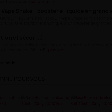
plétez avec une
base neutre
.
 Vape Shake – booster e-liquide en grand
teurs DIY réguliers, nos Packs DIY Vape Shake sont disponibl
et 70/30. Une solution économique pour préparer de grandes
tion et sécurité
 boosters de nicotine à l'abri de la lumière et de la chaleu
 et accessoires DIY sur
Big Vapoteur
.
ast mode
ONNÉ POUR VOUS