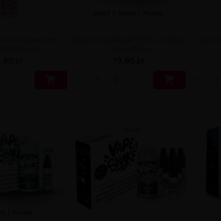
 De Nicotine 10ml -
Pack Diy 12MG Salt 70/30 - 200ML
Pack D
50/50 Sweet
- Vape Shake
,90 zł
79,90 zł

