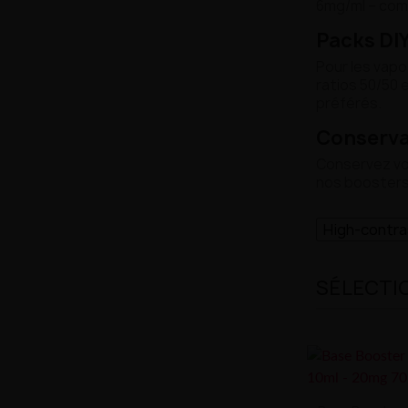
6mg/ml – com
Packs DIY
Pour les vapo
ratios 50/50 
préférés.
Conserva
Conservez vos
nos boosters
High-contr
SÉLECTI