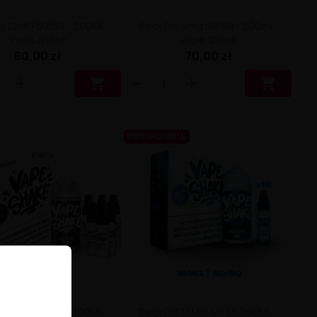
iy 12MG 50/50 - 200ML -
Pack Diy 9mg 50/50 - 200ml -
Vape Shake
Vape Shake
80,00 zł
70,00 zł


INDISPONIBLE
iy 6MG 70/30 - 200ML -
Pack DIY 18MG 50/50 200ML -