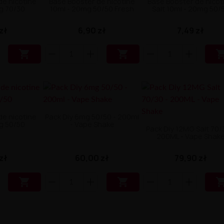
de nicotine
Base Booster de nicotine
Base Booster de nicot
g 70/30
10ml - 20mg 50/50 Fresh
Salt 10ml - 20mg 50/
zł
6,90 zł
7,49 zł


de nicotine
Pack Diy 6mg 50/50 - 200ml
g 50/50
- Vape Shake
Pack Diy 12MG Salt 70/
200ML - Vape Shak
zł
60,00 zł
79,90 zł

