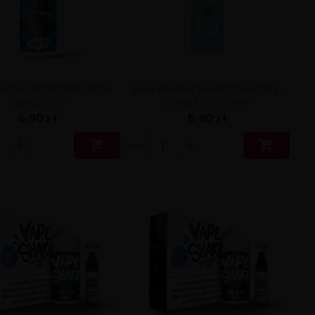
oster De Nicotine 10ml -
Base Booster De Nicotine 10ml -
20mg 70/30
20mg 50/50 Fresh
6,90 zł
6,90 zł

