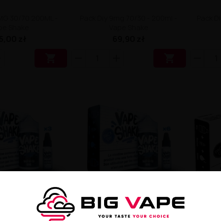
8MG 30/70 200ML -
Pack Diy 9mg 70/30 - 200ml -
Pack D
pe Shake
Vape Shake
5,00 zł
69,90 zł


G 50/50 - 200ML -
Pack Diy 6mg 50/50 - 200ml -
Pack D