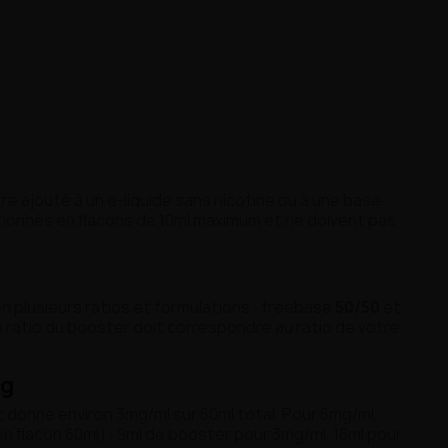
re ajouté à un e-liquide sans nicotine ou à une base
ionnés en flacons de 10ml maximum et ne doivent pas
.
n plusieurs ratios et formulations : freebase
50/50
et
e ratio du booster doit correspondre au ratio de votre
mg
t donne environ 3mg/ml sur 60ml total. Pour 6mg/ml,
n flacon 60ml) : 9ml de booster pour 3mg/ml, 18ml pour