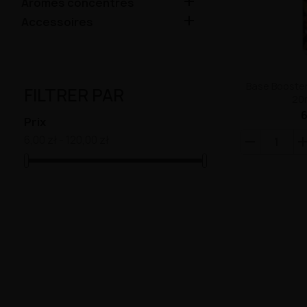

Arômes concentrés

Accessoires
Base Booster
FILTRER PAR
20
6
Prix
6,00 zł - 120,00 zł