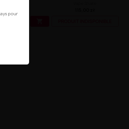
Vape Shake
Vape Shake
54,90 zł
115,00 zł
 pays pour

PRODUIT INDISPONIBLE