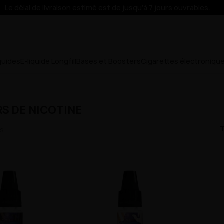
Le délai de livraison estimé est de jusqu’à 7 jours ouvrables.
iquides
E-liquide Longfill
Bases et Boosters
Cigarettes électroniqu
S DE NICOTINE
T
s.