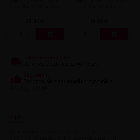
Liquid Fighter Fuel Salt -
Liquid Aroma King Salt V2 -
Lady Shigeri 20mg 10ml
Fruit Mix 20mg 10ml
25,90 zł
18,02 zł


Darmowa dostawa
Darmowa dostawa już od 175 zł.
Regulamin
Zapoznaj się z zasadami korzystania z
naszego sklepu.
Opis
Opis Produktu:
Lost Vape - Wkład Ursa Nano
0.6Ω 2.5ml to idealny wybór dla osób ceniących