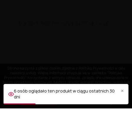
Brak opinii. Bądź pierwszy i podziel się swoją!
Strona korzysta z plików cookies zgodnie z Polityką Prywatności w celu
realizacji usług. Więcej informacji znajduje się w zakładce "Polityka
Prywatności" Korzystanie z witryny oznacza, że będą one umieszczane w
Twoim urządzeniu końcowym. Możesz określić warunki przechowywania lub
dostępu do plików cookies w Twojej przeglądarce.
×
6 osób oglądało ten produkt w ciągu ostatnich 30
dni
AKCEPTUJĘ
Dostosuj ustawienia