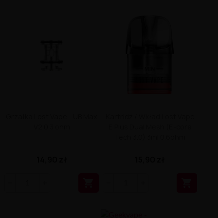
Grzałka Lost Vape - UB Max
Kartridż / Wkład Lost Vape
V2 0.3 ohm
E Plus Dual Mesh (E-core
Tech 3.0) 3ml 0.6ohm
14,90 zł
15,90 zł

