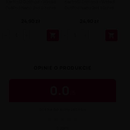
Kartridż Dotmod - Wkład
Kartridż Dotmod - Wkład
DotPod Nano 2ml 0.8ohm
DotPod Nano 2ml 1.0ohm
24,90 zł
24,90 zł


OPINIE O PRODUKCIE
0.0
/
5
OCENA OD KUPUJĄCYCH
★
★
★
★
★
0 opinii