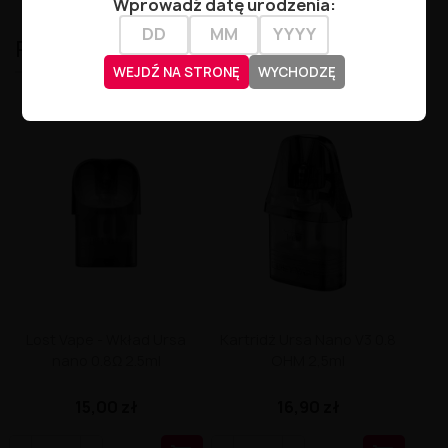
Wprowadź datę urodzenia:
PODOBNE
WEJDŹ NA STRONĘ
WYCHODZĘ
Lost Vape - Wkład Ursa
Kartridż Ursa Nano V3 0.8
nano 0.8Ω 2.5ml
OHM 2,5ml
15,00 zł
16,90 zł