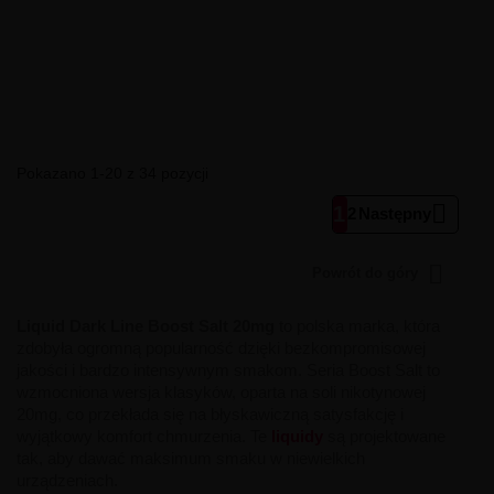
Pokazano 1-20 z 34 pozycji

1
2
Następny

Powrót do góry
Liquid Dark Line Boost Salt 20mg
to polska marka, która
zdobyła ogromną popularność dzięki bezkompromisowej
jakości i bardzo intensywnym smakom. Seria Boost Salt to
wzmocniona wersja klasyków, oparta na soli nikotynowej
20mg, co przekłada się na błyskawiczną satysfakcję i
wyjątkowy komfort chmurzenia. Te
liquidy
są projektowane
tak, aby dawać maksimum smaku w niewielkich
urządzeniach.