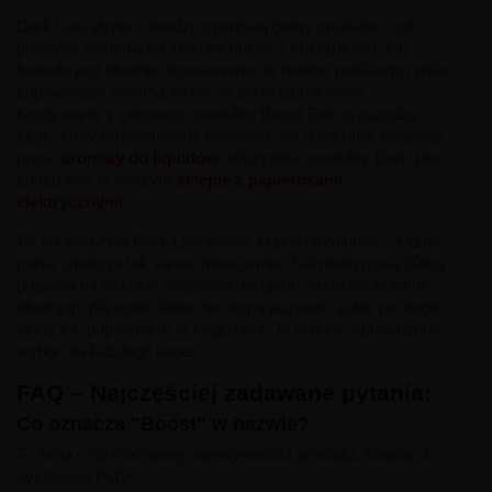
Dark Line słynie z bardzo szerokiej gamy smaków – od
prostych owoców po złożone miksy z chłodzikiem. Ich
formuła jest idealnie dopasowana do realiów polskiego rynku,
zapewniając świetną jakość w przystępnej cenie.
Korzystanie z gotowego produktu Boost Salt oszczędza
czas, który musielibyśmy poświęcić na dobieranie proporcji
przez
aromaty do liquidów
. Wszystkie produkty Dark Line
znajdziesz w naszym
sklepie z papierosami
elektrycznymi
.
To, co wyróżnia Dark Line Boost, to powtarzalność – każda
partia smakuje tak samo intensywnie. Sól nikotynowa 20mg
pozwala na szybkie zaspokojenie głodu, co czyni te płyny
idealnymi dla osób, które nie mogą pozwolić sobie na długie
sesje z e-papierosem w ciągu dnia. To solidny, sprawdzony
wybór dla każdego vaper.
FAQ – Najczęściej zadawane pytania:
Co oznacza "Boost" w nazwie?
To seria o wzmocnionej intensywności aromatu, idealna do
systemów POD.