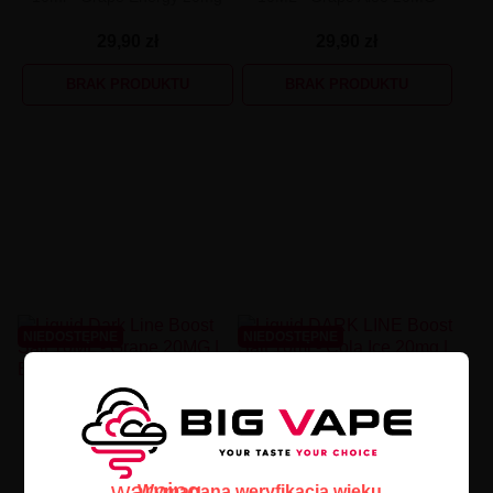
29,90 zł
29,90 zł
BRAK PRODUKTU
BRAK PRODUKTU
NIEDOSTĘPNE
NIEDOSTĘPNE
Liquid Dark Line Boost Salt
Liquid DARK LINE Boost Salt
10ML - Grape 20MG
10ml - Cola Ice 20mg
29,90 zł
29,90 zł
warning
Wymagana weryfikacja wieku