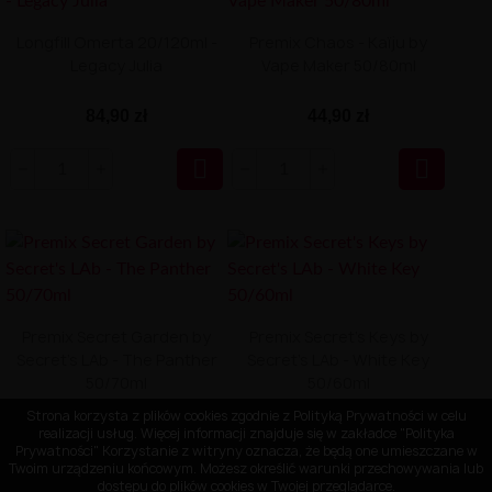
Longfill Omerta 20/120ml -
Premix Chaos - Kaïju by
Legacy Julia
Vape Maker 50/80ml
84,90 zł
44,90 zł


Premix Secret Garden by
Premix Secret's Keys by
Secret's LAb - The Panther
Secret's LAb - White Key
50/70ml
50/60ml
Strona korzysta z plików cookies zgodnie z Polityką Prywatności w celu
realizacji usług. Więcej informacji znajduje się w zakładce "Polityka
49,90 zł
39,90 zł
Prywatności" Korzystanie z witryny oznacza, że będą one umieszczane w
Twoim urządzeniu końcowym. Możesz określić warunki przechowywania lub


dostępu do plików cookies w Twojej przeglądarce.