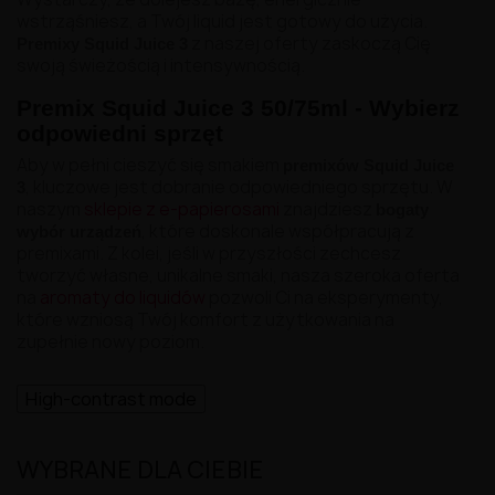
wstrząśniesz, a Twój liquid jest gotowy do użycia.
z naszej oferty zaskoczą Cię
Premixy Squid Juice 3
swoją świeżością i intensywnością.
Premix Squid Juice 3 50/75ml - Wybierz
odpowiedni sprzęt
Aby w pełni cieszyć się smakiem
premixów Squid Juice
, kluczowe jest dobranie odpowiedniego sprzętu. W
3
naszym
sklepie z e-papierosami
znajdziesz
bogaty
, które doskonale współpracują z
wybór urządzeń
premixami. Z kolei, jeśli w przyszłości zechcesz
tworzyć własne, unikalne smaki, nasza szeroka oferta
na
aromaty do liquidów
pozwoli Ci na eksperymenty,
które wzniosą Twój komfort z użytkowania na
zupełnie nowy poziom.
High-contrast mode
WYBRANE DLA CIEBIE