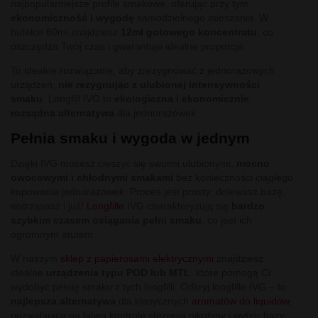
najpopularniejsze profile smakowe, oferując przy tym
ekonomiczność i wygodę
samodzielnego mieszania. W
butelce 60ml znajdziesz
12ml gotowego koncentratu
, co
oszczędza Twój czas i gwarantuje idealne proporcje.
To idealne rozwiązanie, aby zrezygnować z jednorazowych
urządzeń,
nie rezygnując z ulubionej intensywności
smaku
. Longfill IVG to
ekologiczna i ekonomicznie
rozsądna alternatywa
dla jednorazówek.
Pełnia smaku i wygoda w jednym
Dzięki IVG możesz cieszyć się swoimi ulubionymi,
mocno
owocowymi i chłodnymi smakami
bez konieczności ciągłego
kupowania jednorazówek. Proces jest prosty: dolewasz bazę,
wstrząsasz i już!
Longfille
IVG charakteryzują się
bardzo
szybkim czasem osiągania pełni smaku
, co jest ich
ogromnym atutem.
W naszym
sklep z papierosami elektrycznymi
znajdziesz
idealne
urządzenia typu POD lub MTL
, które pomogą Ci
wydobyć pełnię smaku z tych longfilli. Odkryj longfille IVG – to
najlepsza alternatywa
dla klasycznych
aromatów do liquidów
,
pozwalająca na łatwą kontrolę stężenia nikotyny i wybór bazy.