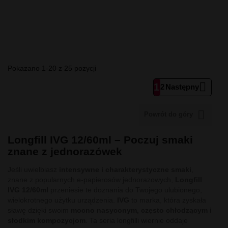
Pokazano 1-20 z 25 pozycji

1
2
Następny

Powrót do góry
Longfill IVG 12/60ml – Poczuj smaki
znane z jednorazówek
Jeśli uwielbiasz
intensywne i charakterystyczne smaki
,
znane z popularnych e-papierosów jednorazowych,
Longfill
IVG 12/60ml
przeniesie te doznania do Twojego ulubionego,
wielokrotnego użytku urządzenia.
IVG
to marka, która zyskała
sławę dzięki swoim
mocno nasyconym, często chłodzącym i
słodkim kompozycjom
. Ta seria longfilli wiernie oddaje