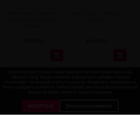
Premix Aisu Eremento -
Premix TJuice - Pinky Pop
Dojrzałe Jabłko Gourmet
50/75ml
50/60ml
49,90 zł
44,90 zł


Strona korzysta z plików cookies zgodnie z Polityką Prywatności w celu
realizacji usług. Więcej informacji znajduje się w zakładce "Polityka
Prywatności" Korzystanie z witryny oznacza, że będą one umieszczane w
Twoim urządzeniu końcowym. Możesz określić warunki przechowywania lub
dostępu do plików cookies w Twojej przeglądarce.
AKCEPTUJĘ
Dostosuj ustawienia