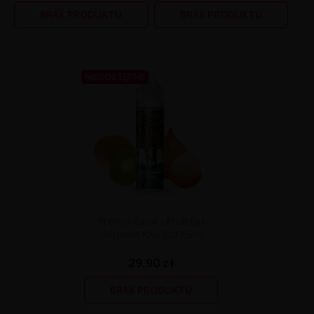
Liquid Delili Salt 20mg
BRAK PRODUKTU
BRAK PRODUKTU
Liquid Devil Salt 19mg
Liquid DARK LINE SALT 10ml - 20mg
Liquid Dark Line Double Salt 20mg
Liquid Dark Line Boost Salt 10ML - 20MG
Liquid Dark Line Black Salt 20mg
NIEDOSTĘPNE
Liquid Dark Line 10ml 3-18mg
Liquid Crystal Salt 20mg
Liquid Crystal Promax Salt 20mg
Liquid Crystal Clear Salts 20mg
Liquid CRISTALLITE Salt 20mg
Liquid Crazy Labs 20mg
Liquid Chill Out Salt 20mg
Liquid Bar Juice 5000 Salt 20mg
Liquid Aroma King Salt 20mg
Liquid Aisu Salt 20mg
Premix Salak - Fruit Du
Liquid Aisu Salt 10mg
Serpent Kiwi 50/75ml
Liquid A&L Ultimate Nicotine 6-18mg
Liquid A&L 0mg
29,90 zł
BRAK PRODUKTU