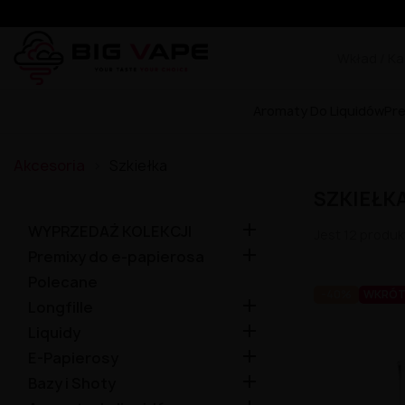
Aromaty Do Liquidów
Pr
Akcesoria
Szkiełka
SZKIEŁK

WYPRZEDAŻ KOLEKCJI
Jest 12 produk

Premixy do e-papierosa
Polecane
-40%
WKRÓTC

Longfille

Liquidy

E-Papierosy

Bazy i Shoty