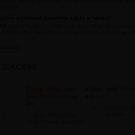
apasowe szkło projektowane jest pod konkretny model – prz
arownika.
cznie wymienić pęknięte szkło w tanku?
nie zdemontować atomizer, usunąć resztki potłuczonego mate
e
Szkiełka do e-papierosów
, dbając o równe ułożenie gumo
ast mode
DLA CIEBIE
-5.40 ZŁ
Szkło - Smok TFV16 Li
Bulb 5ml
Szkło / Tubka / Szkło -
Smok TFV8 Baby Prosty 2ml