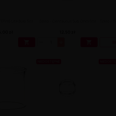
TFV16 Lite Bulb 5ml
Szkło - Centaurus Sub Ohm 5ml
Szkło / T
6,00 zł
12,50 zł


B
NIEDOSTĘPNE
NIEDOST