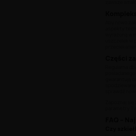
zawsze smaku
Kompleks
Aby nowo za
aspekty tech
wyrażoną w mi
uszczelek w p
przeciekaniem
Części z
Regularna db
posiadanego 
gwarantują od
spodziewanym
sprawdź now
Zapoznaj się
parametry Tw
FAQ – Na
Czy szkieł