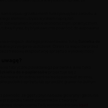
wet milimetrowa różnica w wysokości sprawi, że
 sam korpus i grzałka mesh funkcjonują bez zarzutu, a
lanego elementu bywa wynikiem naprężeń
st rozwiązaniem wysoce ekonomicznym i praktycznym.
 tubkę Pyrex, by błyskawicznie powrócić do wapowania
 na o-ringach, dlatego prezentowane tutaj
Szkiełka do
ealne przyleganie uszczelek. Chroni to waperów przed
a bezstresową eksploatację sprzętu o wysokiej mocy.
ić uwagę?
enie fabryczne posiadanego parownika, a nie tylko
Szkiełka do e-papierosów
projektuje się z
ykowane do jednej serii nie będą pasować do innej,
lne pudełko sprzętu lub sprawdzić grawer na dolnym
z pewność, że gęsty płyn na bazie gliceryny i glikolu nie
 w przypadku tanich zamienników z tworzyw
makową, dzięki czemu Twój wieloskładnikowy
liquid