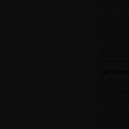
udanego zaku
konstrukcja 
Dedykowane
wymiany wyma
mechanicznyc
Zamiast wyda
swojego ulu
Współczesn
e-papierosó
irytującym są
Jak dobra
Podczas sele
wizualne pod
uwzględnienie
mimo zbieżne
pinie 510, ab
Wymieniając 
wejdzie w re
sztucznych. 