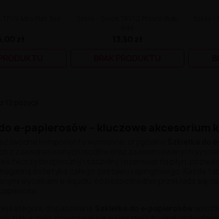
 TFV9 Mini Flat 3ml
Szkło - Smok TFV12 Prince Bulb
Szkło -
8ml
6,00 zł
13,50 zł
 PRODUKTU
BRAK PRODUKTU
B
z 12 pozycji
 do e-papierosów – kluczowe akcesorium 
iezawodne komponenty wymienne, oryginalne
Szkiełka do 
ch z zaawansowanych modów oraz zaawansowanych systemó
x tworzy bezpieczny i szczelny rezerwuar na płyn, pozwala
naganną estetykę całego zestawu vapingowego. Każde fabr
nymi wyciekami e-liquidu, co bezpośrednio przekłada się na h
-papierosa.
ej kategorii, dopasowane
Szkiełka do e-papierosów
umożli
y tubus pękł, porysował się w kieszeni lub uległ uszkodzen