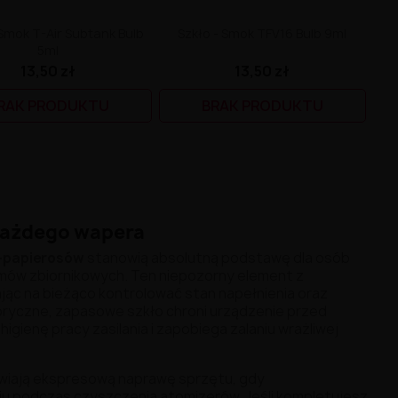
 Smok T-Air Subtank Bulb
Szkło - Smok TFV16 Bulb 9ml
5ml
13,50 zł
13,50 zł
RAK PRODUKTU
BRAK PRODUKTU
każdego wapera
e-papierosów
stanowią absolutną podstawę dla osób
w zbiornikowych. Ten niepozorny element z
jąc na bieżąco kontrolować stan napełnienia oraz
yczne, zapasowe szkło chroni urządzenie przed
igienę pracy zasilania i zapobiega zalaniu wrażliwej
wiają ekspresową naprawę sprzętu, gdy
iu podczas czyszczenia atomizerów. Jeśli kompletujesz