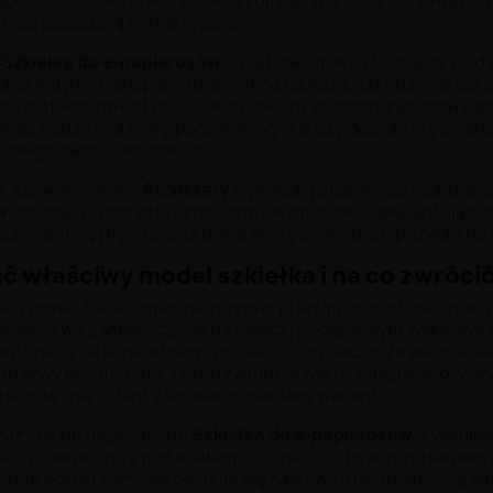
pu jest dokładna weryfikacja kompatybilności, ponieważ na
straci pożądaną hermetyczność.
Szkiełka do e-papierosów
są ratunkiem w sytuacjach, kiedy
ga jedynie transparentna osłona liquidu. Uszkodzenie szk
h, dlatego inwestycja w dedykowany element zapasowy je
wać budżet na nowy parownik, wystarczy dobrać oryginalną
bionego miksu owocowego.
e, zaawansowane
Atomizery
wymagają stabilnego osadzenia
w
spełniają rygorystyczne normy wymiarowe, gwarantując id
czeniem się płynu przez dolne wloty powietrza i pozwala n
ć właściwy model szkiełka i na co zwróc
kcji nowej tubki najważniejszym kryterium pozostaje oznacz
obieństwo zamieszczone na zdjęciu poglądowym. Markowe
m specyfiki konkretnego modelu, co oznacza, że wersje ded
j nazwy producenta. Przed zakupem warto odszukać orygina
y bezbłędnie zidentyfikować posiadany wariant.
zużyte lub uszkodzone
Szkiełka do e-papierosów
, zyskujes
akcję chemiczną z materiałem zbiornika, co bywa problemem
Szkło borokrzemowe cechuje się całkowitą neutralnością s