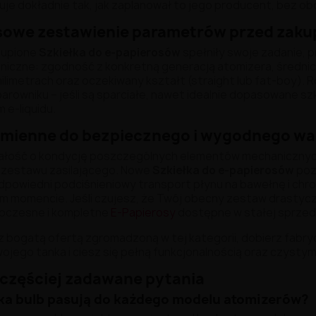
je dokładnie tak, jak zaplanował to jego producent, bez o
owe zestawienie parametrów przed zak
kupione
Szkiełka do e-papierosów
spełniły swoje zadanie, p
niczne: zgodność z konkretną generacją atomizera, średni
limetrach oraz oczekiwany kształt (straight lub fat-boy).
arowniku – jeśli są sparciałe, nawet idealnie dopasowane 
 e-liquidu.
amienne do bezpiecznego i wygodnego w
ałość o kondycję poszczególnych elementów mechanicznyc
zestawu zasilającego. Nowe
Szkiełka do e-papierosów
poz
powiedni podciśnieniowy transport płynu na bawełnę i chro
 momencie. Jeśli czujesz, że Twój obecny zestaw drastycz
oczesne i kompletne
E-Papierosy
dostępne w stałej sprzed
 z bogatą ofertą zgromadzoną w tej kategorii, dobierz fabr
ojego tanka i ciesz się pełną funkcjonalnością oraz czysty
jczęściej zadawane pytania
ka bulb pasują do każdego modelu atomizerów?