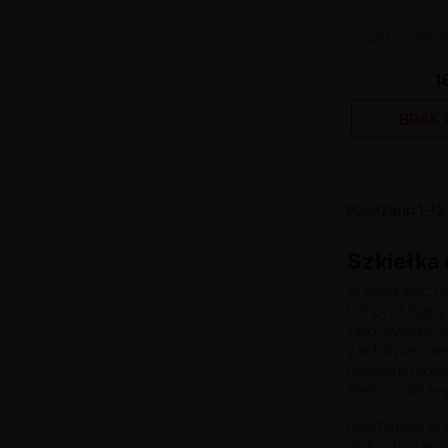
Szkło - Smok
1
BRAK
Pokazano 1-12 
Szkiełka
Wybierając n
korzystający
tworzywa Pyre
zachować nie
niekontrolowa
elektroniki e
Dostępne w t
dotychczasow