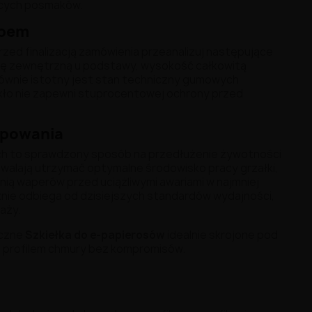
bcych posmaków.
upem
rzed finalizacją zamówienia przeanalizuj następujące
cę zewnętrzną u podstawy, wysokość całkowitą
 Równie istotny jest stan techniczny gumowych
szkło nie zapewni stuprocentowej ochrony przed
apowania
h to sprawdzony sposób na przedłużenie żywotności
walają utrzymać optymalne środowisko pracy grzałki,
nią waperów przed uciążliwymi awariami w najmniej
nie odbiega od dzisiejszych standardów wydajności,
aży.
yczne
Szkiełka do e-papierosów
idealnie skrojone pod
m profilem chmury bez kompromisów.