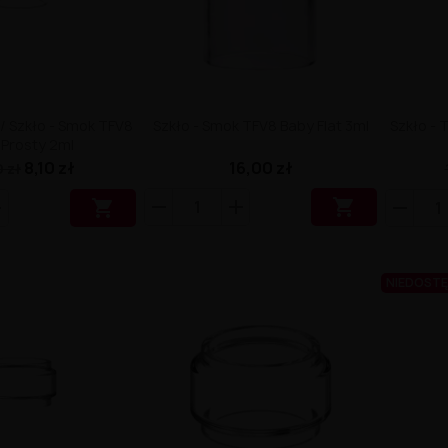
 / Szkło - Smok TFV8
Szkło - Smok TFV8 Baby Flat 3ml
Szkło - 
 Prosty 2ml
8,10 zł
16,00 zł
 zł


NIEDOST