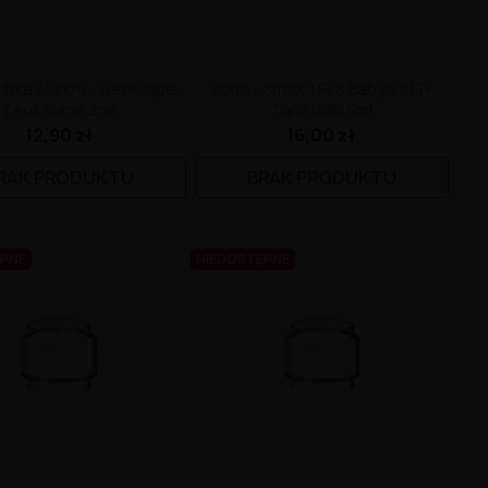
ubka / Szkło - Geekvape -
Szkło - Smok TFV8 Baby V2/TF
Zeus Nano 2ml
Tank Bulb 5ml
12,90 zł
16,00 zł
RAK PRODUKTU
BRAK PRODUKTU
ĘPNE
NIEDOSTĘPNE