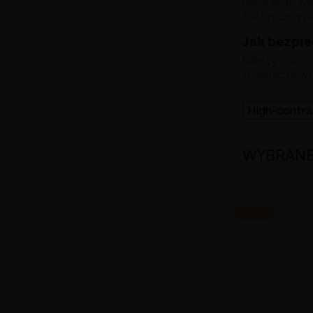
Nie, każde z
techniczną p
Jak bezpie
Należy dokład
wcisnąć now
High-contr
WYBRANE 
-5.96 ZŁ