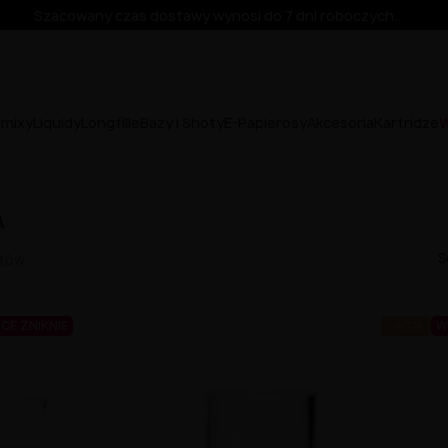
Szacowany czas dostawy wynosi do 7 dni roboczych.
emixy
Liquidy
Longfille
Bazy i Shoty
E-Papierosy
Akcesoria
Kartridże
W
A
S
tów.
E ZNIKNIE
-40%
W