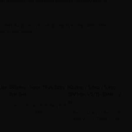
ed dodaniem do koszyka zweryfikuj specyfikację
riału, przemyć o-ringi ciepłą wodą i delikatnie
wych uszczelek.
te
Szkło - Smok TFV8 Baby Flat
3ml
Szkło / Tubka / Szkło - TFV
Mini V2/TF-TANK - 2 ml