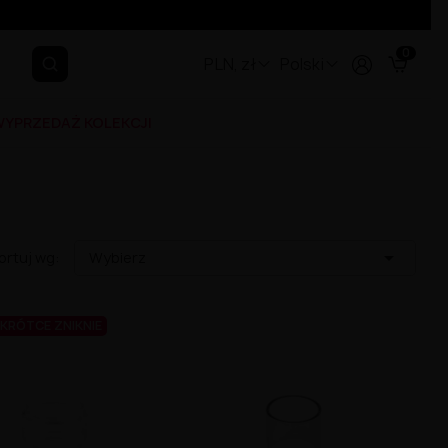
0
PLN, zł
Polski
YPRZEDAŻ KOLEKCJI

ortuj wg:
Wybierz
KRÓTCE ZNIKNIE