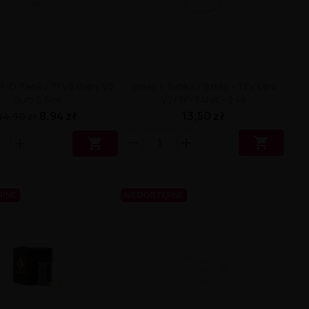
TF-D Tank / TFV8 Baby V2
Szkło / Tubka / Szkło - TFV Mini
Bulb 5,5ml
V2/TF-TANK - 2 Ml
8,94 zł
13,50 zł
14,90 zł


ĘPNE
NIEDOSTĘPNE