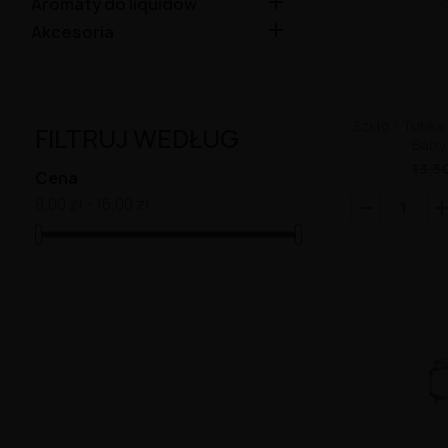

Aromaty do liquidów

Akcesoria
Szkło / Tubka
FILTRUJ WEDŁUG
Baby
13,50
Cena
8,00 zł - 16,00 zł