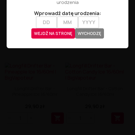
urodzenia
Wprowadź datę urodzenia:
WEJDŹ NA STRONĘ
WYCHODZĘ
Longfill Drifter Bar -
Longfill Drifter Bar - Cotton
Pineapple Ice 16/60ml
Candy Ice 16/60ml
29,90 zł
29,90 zł

