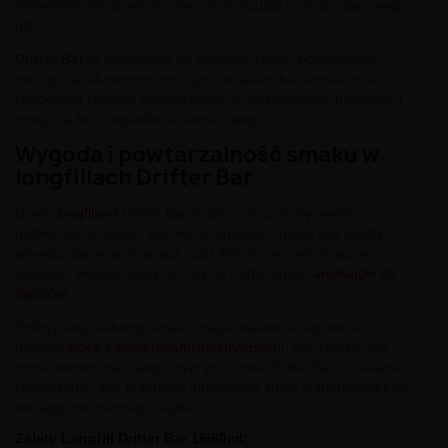
stężeniem, idealnym do stworzenia liquidu o smaku barowego
hitu.
Drifter Bar
to odpowiedź na potrzeby rynku, pozwalająca
cieszyć się ulubionym, mocnym smakiem bez konieczności
kupowania kolejnej jednorazówki. To oszczędność pieniędzy i
mniejsza ilość odpadów – same zalety!
Wygoda i powtarzalność smaku w
longfillach Drifter Bar
Dzięki
longfillowi
Drifter Bar możesz cieszyć się swoimi
ulubionymi smakami bez kompromisów. Proces jest prosty:
wlewasz bazę, wstrząsasz i już! Ten proces jest znacznie
szybszy i wygodniejszy niż użycie tradycyjnych
aromatów do
liquidów
.
Odkryj swój ulubiony smak i znajdź idealne urządzenie w
naszym
sklep z papierosami elektrycznymi
, aby cieszyć się
chmurzeniem na najwyższym poziomie. Drifter Bar to idealne
rozwiązanie, aby przenieść intensywny smak jednorazówek do
swojego codziennego użytku.
Zalety Longfill Drifter Bar 16/60ml: