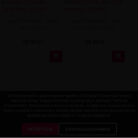
Longfill Drifter Bar - Sweet
Longfill Drifter Bar - Pink
Mint 16/60ml
Lemonade 16/60ml
29,90 zł
29,90 zł


Strona korzysta z plików cookies zgodnie z Polityką Prywatności w celu
realizacji usług. Więcej informacji znajduje się w zakładce "Polityka
Prywatności" Korzystanie z witryny oznacza, że będą one umieszczane w
Twoim urządzeniu końcowym. Możesz określić warunki przechowywania lub
dostępu do plików cookies w Twojej przeglądarce.
AKCEPTUJĘ
Dostosuj ustawienia