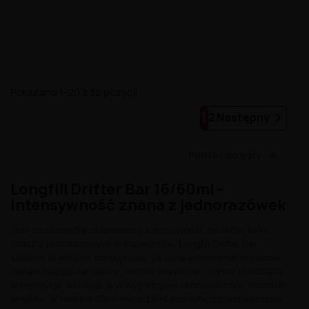
Pokazano 1-20 z 32 pozycji
1

2
Następny

Powrót do góry
Longfill Drifter Bar 16/60ml –
intensywność znana z jednorazówek
Jeśli cenisz sobie ekstremalną intensywność smaków, które
znasz z jednorazowych e-papierosów, Longfill Drifter Bar
16/60ml to idealne rozwiązanie. Ta seria koncentratów wiernie
oddaje najpopularniejsze, mocno nasycone i często chłodzące
kompozycje, oferując je w wygodnym i ekonomicznym formacie
longfilla. W butelce 60ml masz 16ml aromatu, co jest wyższym