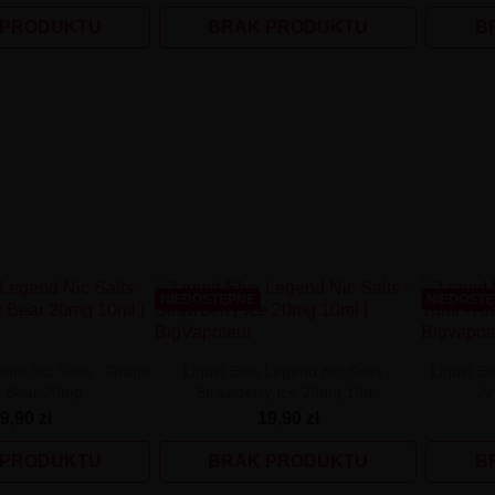
 PRODUKTU
BRAK PRODUKTU
B
NIEDOSTĘPNE
NIEDOST
end Nic Salts - Grape
Liquid Elux Legend Nic Salts -
Liquid El
Bear 20mg...
Strawberry Ice 20mg 10ml
A
9,90 zł
19,90 zł
 PRODUKTU
BRAK PRODUKTU
B