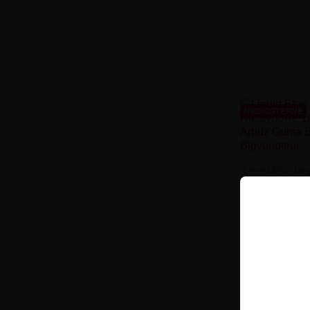
NIEDOSTĘPNE
Liquid Elux Le
10ml -
1
BRAK