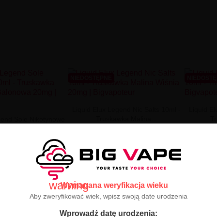
NIEDOSTĘPNE
NIEDOST
Liquid Elux Legend Nic Salts 10ml -
Liquid El
Truskawka Malina...
Tr
gend Sole Nikotynowe
 Truskawka...
22,90 zł
9,90 zł
BRAK PRODUKTU
B
 PRODUKTU
warning
Wymagana weryfikacja wieku
Aby zweryfikować wiek, wpisz swoją date urodzenia
Wprowadź datę urodzenia: