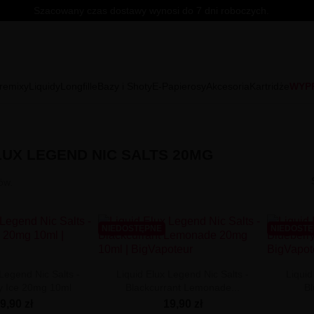
Szacowany czas dostawy wynosi do 7 dni roboczych.
remixy
Liquidy
Longfille
Bazy i Shoty
E-Papierosy
Akcesoria
Kartridże
WYP
LUX LEGEND NIC SALTS 20MG
ów.
NIEDOSTĘPNE
NIEDOST
 Legend Nic Salts -
Liquid Elux Legend Nic Salts -
Liquid
y Ice 20mg 10ml
Blackcurrant Lemonade...
B
9,90 zł
19,90 zł