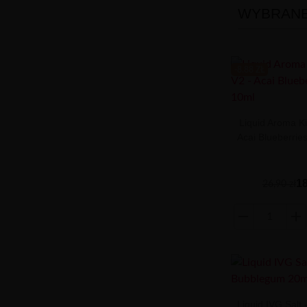
WYBRANE 
-8.88 ZŁ
Liquid Aroma Ki
Acai Blueberri
18
26,90 zł
Liquid IVG Salt