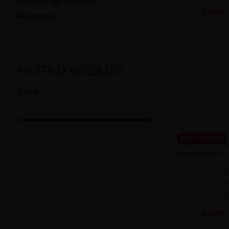

Aromaty do liquidów

BRAK
Akcesoria
FILTRUJ WEDŁUG
Cena
19,00 zł - 23,00 zł
NIEDOSTĘPNE
Liquid Elux Leg
Gummy 
1
BRAK