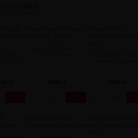
DLA CIEBIE
Liquid Oxva Ox Passion Salts
20mg - Señorita
ng Salt V2 -
Liquid VBar Salt - Raspb
es 20mg 10ml
Blueberry 20mg 10m
,02 zł
26,90 zł
35,90 zł


 - Bubblegum
Liquid Tornado Salt -