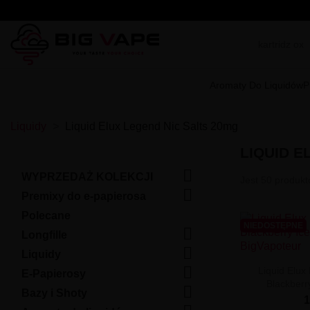
Aromaty Do Liquidów
P
Liquidy
Liquid Elux Legend Nic Salts 20mg
LIQUID E

WYPRZEDAŻ KOLEKCJI
Jest 50 produkt

Premixy do e-papierosa
Polecane
NIEDOSTĘPNE

Longfille

Liquidy

Liquid Elux
E-Papierosy
Blackberr

Bazy i Shoty
1