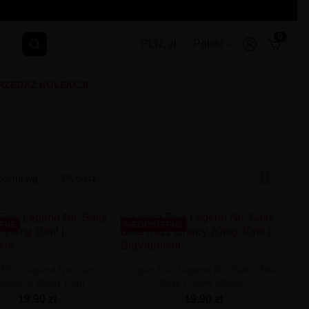
0
PLN, zł
Polski
RZEDAŻ KOLEKCJI

Sortuj wg:
Wybierz
ĘPNE
NIEDOSTĘPNE
 Elux Legend Nic Salts -
Liquid Elux Legend Nic Salts - Blue
lueberry 20mg 10ml
Razz Cherry 20mg...
19,90 zł
19,90 zł