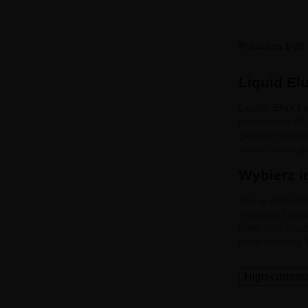
Pokazano 1-20 z
Liquid El
Liquidy
Elux L
papierosów Elu
gładkie i satys
podrażniania ga
Wybierz i
Aby w pełni ci
znajdziesz bog
kolei, jeśli w 
które wzniosą 
High-contras