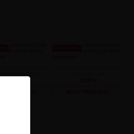
ĘPNE
NIEDOSTĘPNE
ux Legend Nic Salts 10ml -
Liquid Elux Legend Nic Salts 10ml -
uskawka Kiwi 20mg
Truskawkowy Lody...
22,90 zł
22,90 zł
RAK PRODUKTU
BRAK PRODUKTU