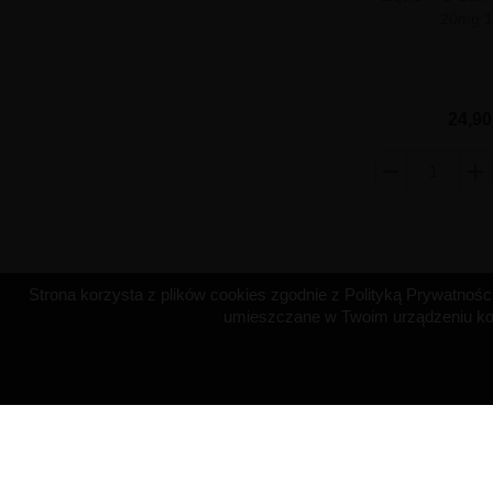
20mg 1
24,90
Strona korzysta z plików cookies zgodnie z Polityką Prywatności 
umieszczane w Twoim urządzeniu koń