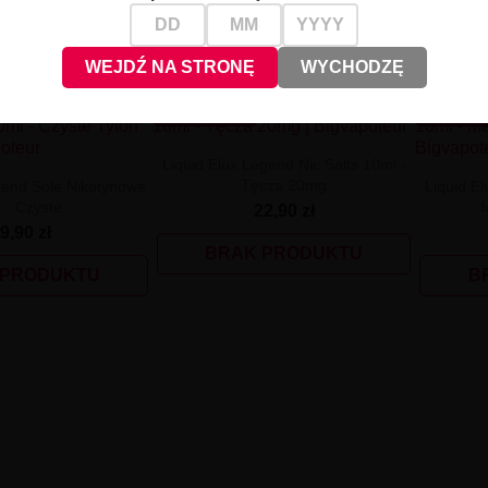
WEJDŹ NA STRONĘ
WYCHODZĘ
NIEDOSTĘPNE
NIEDOST
Liquid Elux Legend Nic Salts 10ml -
Tęcza 20mg
gend Sole Nikotynowe
Liquid El
 - Czyste...
22,90 zł
9,90 zł
BRAK PRODUKTU
 PRODUKTU
B