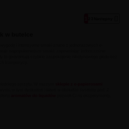

1
2
3
Następny
k w butelce
e wygodę i intensywne smaki znane z jednorazowych e-
wuje najpopularniejsze smaki, zapewniając jednocześnie
uidy te gwarantują szybkie zaspokojenie nikotynowego głodu bez
ych kompozycji.
owiedniego sprzętu. W naszym
sklepie z e-papierosami
owymi, w tym dyskretne i łatwe w obsłudze systemy pod. Z
oferta
aromatów do liquidów
pozwoli Ci na eksperymenty,