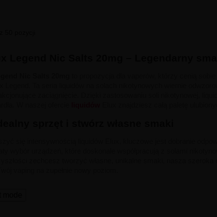
 50 pozycji
ux Legend Nic Salts 20mg – Legendarny sma
egend Nic Salts 20mg
to propozycja dla vaperów, którzy cenią sobi
x Legend. Ta seria liquidów na solach nikotynowych wiernie odwzoro
fakcjonujące zaciągnięcie. Dzięki zastosowaniu soli nikotynowej, liq
rdła. W naszej ofercie
liquidów
Elux znajdziesz całą paletę ulubion
dealny sprzęt i stwórz własne smaki
eszyć się intensywnością liquidów Elux, kluczowe jest dobranie odp
aty wybór urządzeń, które doskonale współpracują z solami nikotyn
przyszłości zechcesz tworzyć własne, unikalne smaki, nasza szeroka 
Twój vaping na zupełnie nowy poziom.
t mode