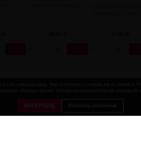
0ml
Watermelon Ice 20mg 10ml
Liquid ELFBAR ELFLIQ Sa
Strawberry Ice 20mg 1
 zł
25,90 zł
23,90 zł


w celu realizacji usług. Więcej informacji znajduje się w zakładce 
cowym. Możesz określić warunki przechowywania lub dostępu do pl
AKCEPTUJĘ
Dostosuj ustawienia