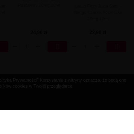
Raspberry 20mg 10ml
lt -
Liquid Fizzy Juice Salts -
0ml
Mango Czarna Porzeczka
20mg 10ml
24,90 zł
22,90 zł



"Polityka Prywatności" Korzystanie z witryny oznacza, że będą one
ików cookies w Twojej przeglądarce.