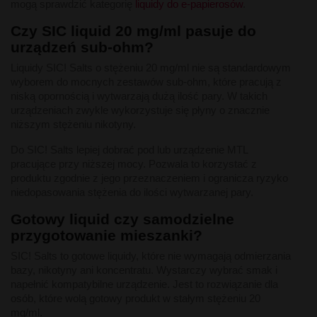
mogą sprawdzić kategorię
liquidy do e-papierosów
.
Czy SIC liquid 20 mg/ml pasuje do
urządzeń sub-ohm?
Liquidy SIC! Salts o stężeniu 20 mg/ml nie są standardowym
wyborem do mocnych zestawów sub-ohm, które pracują z
niską opornością i wytwarzają dużą ilość pary. W takich
urządzeniach zwykle wykorzystuje się płyny o znacznie
niższym stężeniu nikotyny.
Do SIC! Salts lepiej dobrać pod lub urządzenie MTL
pracujące przy niższej mocy. Pozwala to korzystać z
produktu zgodnie z jego przeznaczeniem i ogranicza ryzyko
niedopasowania stężenia do ilości wytwarzanej pary.
Gotowy liquid czy samodzielne
przygotowanie mieszanki?
SIC! Salts to gotowe liquidy, które nie wymagają odmierzania
bazy, nikotyny ani koncentratu. Wystarczy wybrać smak i
napełnić kompatybilne urządzenie. Jest to rozwiązanie dla
osób, które wolą gotowy produkt w stałym stężeniu 20
mg/ml.