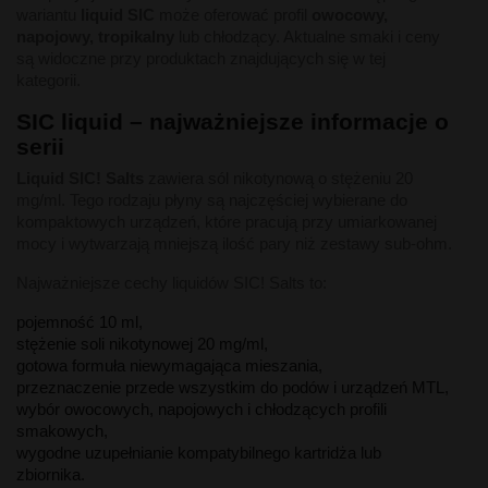
wariantu
liquid SIC
może oferować profil
owocowy,
napojowy, tropikalny
lub chłodzący. Aktualne smaki i ceny
są widoczne przy produktach znajdujących się w tej
kategorii.
SIC liquid – najważniejsze informacje o
serii
Liquid SIC! Salts
zawiera sól nikotynową o stężeniu 20
mg/ml. Tego rodzaju płyny są najczęściej wybierane do
kompaktowych urządzeń, które pracują przy umiarkowanej
mocy i wytwarzają mniejszą ilość pary niż zestawy sub-ohm.
Najważniejsze cechy liquidów SIC! Salts to:
pojemność 10 ml,
stężenie soli nikotynowej 20 mg/ml,
gotowa formuła niewymagająca mieszania,
przeznaczenie przede wszystkim do podów i urządzeń MTL,
wybór owocowych, napojowych i chłodzących profili
smakowych,
wygodne uzupełnianie kompatybilnego kartridża lub
zbiornika.