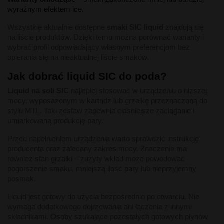
wyraźnym efektem ice.
Wszystkie aktualnie dostępne
smaki SIC liquid
znajdują się
na liście produktów. Dzięki temu można porównać warianty i
wybrać profil odpowiadający własnym preferencjom bez
opierania się na nieaktualnej liście smaków.
Jak dobrać liquid SIC do poda?
Liquid na soli SIC
najlepiej stosować w urządzeniu o niższej
mocy, wyposażonym w kartridż lub grzałkę przeznaczoną do
stylu MTL. Taki zestaw zapewnia ciaśniejsze zaciąganie i
umiarkowaną produkcję pary.
Przed napełnieniem urządzenia warto sprawdzić instrukcję
producenta oraz zalecany zakres mocy. Znaczenie ma
również stan grzałki – zużyty wkład może powodować
pogorszenie smaku, mniejszą ilość pary lub nieprzyjemny
posmak.
Liquid jest gotowy do użycia bezpośrednio po otwarciu. Nie
wymaga dodatkowego dojrzewania ani łączenia z innymi
składnikami. Osoby szukające pozostałych gotowych płynów