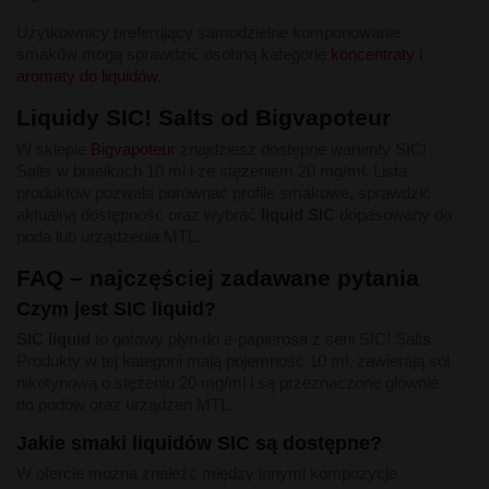
Użytkownicy preferujący samodzielne komponowanie
smaków mogą sprawdzić osobną kategorię
koncentraty i
aromaty do liquidów
.
Liquidy SIC! Salts od Bigvapoteur
W sklepie
Bigvapoteur
znajdziesz dostępne warianty SIC!
Salts w butelkach 10 ml i ze stężeniem 20 mg/ml. Lista
produktów pozwala porównać profile smakowe, sprawdzić
aktualną dostępność oraz wybrać
liquid SIC
dopasowany do
poda lub urządzenia MTL.
FAQ – najczęściej zadawane pytania
Czym jest SIC liquid?
SIC liquid
to gotowy płyn do e-papierosa z serii SIC! Salts.
Produkty w tej kategorii mają pojemność 10 ml, zawierają sól
nikotynową o stężeniu 20 mg/ml i są przeznaczone głównie
do podów oraz urządzeń MTL.
Jakie smaki liquidów SIC są dostępne?
W ofercie można znaleźć między innymi kompozycje