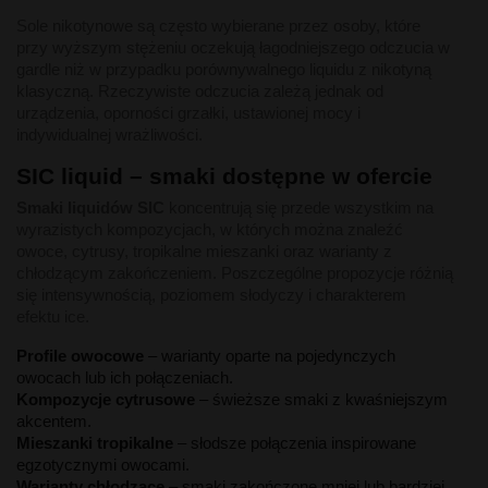
Sole nikotynowe są często wybierane przez osoby, które
przy wyższym stężeniu oczekują łagodniejszego odczucia w
gardle niż w przypadku porównywalnego liquidu z nikotyną
klasyczną. Rzeczywiste odczucia zależą jednak od
urządzenia, oporności grzałki, ustawionej mocy i
indywidualnej wrażliwości.
SIC liquid – smaki dostępne w ofercie
Smaki liquidów SIC
koncentrują się przede wszystkim na
wyrazistych kompozycjach, w których można znaleźć
owoce, cytrusy, tropikalne mieszanki oraz warianty z
chłodzącym zakończeniem. Poszczególne propozycje różnią
się intensywnością, poziomem słodyczy i charakterem
efektu ice.
Profile owocowe
– warianty oparte na pojedynczych
owocach lub ich połączeniach.
Kompozycje cytrusowe
– świeższe smaki z kwaśniejszym
akcentem.
Mieszanki tropikalne
– słodsze połączenia inspirowane
egzotycznymi owocami.
Warianty chłodzące
– smaki zakończone mniej lub bardziej