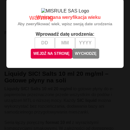
warning
Wymagana weryfikacja wieku
Aby zweryfikować wiek, wpisz swoją date urodzenia
Pokazano 1-20 z 43 pozycji
Wprowadź datę urodzenia:

1
2
3
Następny
WEJDŹ NA STRONĘ
WYCHODZĘ

Powrót do góry
Liquidy SIC! Salts 10 ml 20 mg/ml –
Gotowe płyny na soli
Liquidy SIC! Salts 10 ml 20 mg/ml
to gotowe płyny do e-
papierosów przeznaczone przede wszystkim do podów i
urządzeń MTL o niższej mocy. Każdy
SIC liquid
można
wykorzystać bez rozcieńczania, dodawania bazy ani
samodzielnego przygotowywania mieszanki.
Seria łączy poręczny
format 10 ml
z wyrazistymi
kompozycjami smakowymi. W zależności od dostępnego