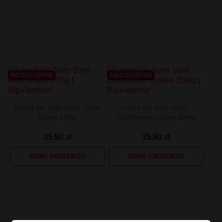
NIEDOSTĘPNE
NIEDOSTĘPNE
Liquid Sic Salts 10ml - Aloe
Liquid Sic Salts 10ml -
Grape 20mg
Elderflower Lychee 20mg
35,90 zł
35,90 zł
BRAK PRODUKTU
BRAK PRODUKTU