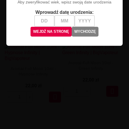
Aby zweryfikować wiek, wpisz swoją date urodzenia
Wprowadź datę urodzenia:
WEJDŹ NA STRONĘ
WYCHODZĘ
Aromat Full Moon 10ml -
Green Infinity
Aromat Full Moon 10ml -
Hypnose Infinity
22,00 zł
22,00 zł

