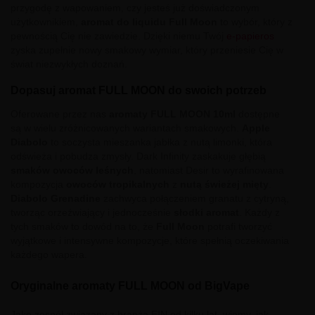
przygodę z wapowaniem, czy jesteś już doświadczonym
użytkownikiem,
aromat do liquidu Full Moon
to wybór, który z
pewnością Cię nie zawiedzie. Dzięki niemu Twój
e-papieros
zyska zupełnie nowy smakowy wymiar, który przeniesie Cię w
świat niezwykłych doznań.
Dopasuj aromat FULL MOON do swoich potrzeb
Oferowane przez nas
aromaty FULL MOON 10ml
dostępne
są w wielu zróżnicowanych wariantach smakowych.
Apple
Diabolo
to soczysta mieszanka jabłka z nutą limonki, która
odświeża i pobudza zmysły. Dark Infinity zaskakuje głębią
smaków owoców leśnych
, natomiast Desir to wyrafinowana
kompozycja
owoców tropikalnych
z
nutą świeżej mięty
.
Diabolo Grenadine
zachwyca połączeniem granatu z cytryną,
tworząc orzeźwiający i jednocześnie
słodki aromat
. Każdy z
tych smaków to dowód na to, że
Full Moon
potrafi tworzyć
wyjątkowe i intensywne kompozycje, które spełnią oczekiwania
każdego wapera.
Oryginalne aromaty FULL MOON od BigVape
Jako zespół związany z branżą EIN od kilku lat, wiemy, jak