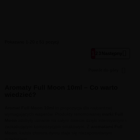
Pokazano 1-20 z 51 pozycji

1
2
3
Następny

Powrót do góry
Aromaty Full Moon 10ml – Co warto
wiedzieć?
Aromat Full Moon 10ml
to propozycja dla najbardziej
wymagających waperów. Produkty renomowanej
marki Full
Moon
zdobyły uznanie na całym świecie dzięki intensywnym i
zaskakującym kompozycjom smakowym. Z
aromatami Full
Moon
, każda chmura dymu staje się niezapomnianym
przeżyciem.