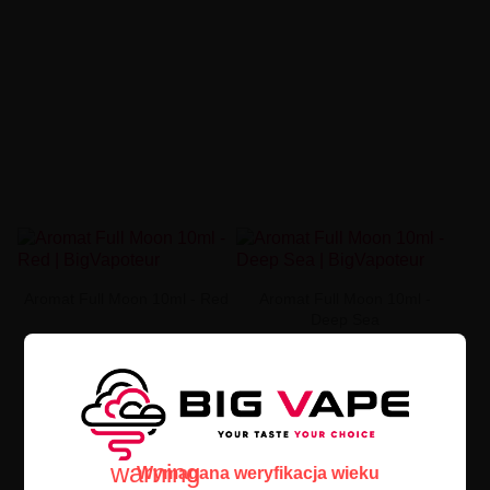
Aromat Full Moon 10ml - Red
Aromat Full Moon 10ml -
Deep Sea
22,00 zł
22,00 zł


warning
Wymagana weryfikacja wieku