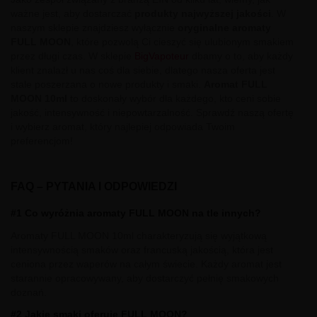
ważne jest, aby dostarczać
produkty najwyższej jakości
. W
naszym sklepie znajdziesz wyłącznie
oryginalne aromaty
FULL MOON
, które pozwolą Ci cieszyć się ulubionym smakiem
przez długi czas. W sklepie
BigVapoteur
dbamy o to, aby każdy
klient znalazł u nas coś dla siebie, dlatego nasza oferta jest
stale poszerzana o nowe produkty i smaki.
Aromat FULL
MOON 10ml
to doskonały wybór dla każdego, kto ceni sobie
jakość, intensywność i niepowtarzalność. Sprawdź naszą ofertę
i wybierz aromat, który najlepiej odpowiada Twoim
preferencjom!
FAQ – PYTANIA I ODPOWIEDZI
#1 Co wyróżnia aromaty FULL MOON na tle innych?
Aromaty FULL MOON 10ml charakteryzują się wyjątkową
intensywnością smaków oraz francuską jakością, która jest
ceniona przez waperów na całym świecie. Każdy aromat jest
starannie opracowywany, aby dostarczyć pełnię smakowych
doznań.
#2 Jakie smaki oferuje FULL MOON?