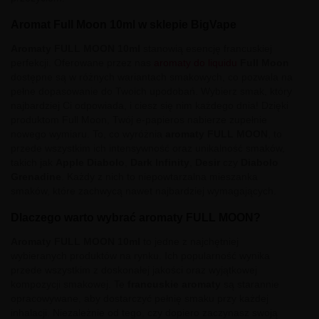
Aromat Full Moon 10ml w sklepie BigVape
Aromaty FULL MOON 10ml
stanowią esencję francuskiej
perfekcji. Oferowane przez nas
aromaty do liquidu
Full Moon
dostępne są w różnych wariantach smakowych, co pozwala na
pełne dopasowanie do Twoich upodobań. Wybierz smak, który
najbardziej Ci odpowiada, i ciesz się nim każdego dnia! Dzięki
produktom Full Moon, Twój e-papieros nabierze zupełnie
nowego wymiaru. To, co wyróżnia
aromaty FULL MOON
, to
przede wszystkim ich intensywność oraz unikalność smaków,
takich jak
Apple Diabolo
,
Dark Infinity
,
Desir
czy
Diabolo
Grenadine
. Każdy z nich to niepowtarzalna mieszanka
smaków, które zachwycą nawet najbardziej wymagających.
Dlaczego warto wybrać aromaty FULL MOON?
Aromaty FULL MOON 10ml
to jedne z najchętniej
wybieranych produktów na rynku. Ich popularność wynika
przede wszystkim z doskonałej jakości oraz wyjątkowej
kompozycji smakowej. Te
francuskie aromaty
są starannie
opracowywane, aby dostarczyć pełnię smaku przy każdej
inhalacji. Niezależnie od tego, czy dopiero zaczynasz swoją