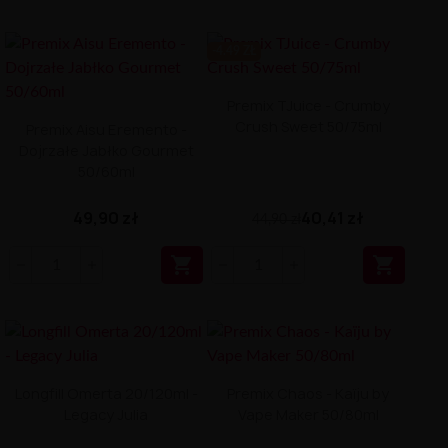
-4.49 ZŁ
Premix TJuice - Crumby
Crush Sweet 50/75ml
Premix Aisu Eremento -
Dojrzałe Jabłko Gourmet
50/60ml
49,90 zł
40,41 zł
44,90 zł


Longfill Omerta 20/120ml -
Premix Chaos - Kaïju by
Legacy Julia
Vape Maker 50/80ml