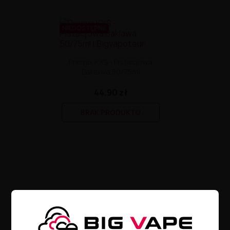
NIEDOSTĘPNE
Premix KXS - Pistacjowa
Baklawa 50/75ml
44,90 zł
BRAK PRODUKTU