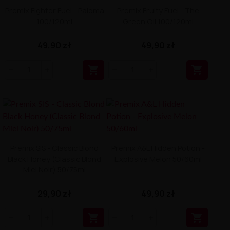
Premix Fighter Fuel - Paloma
Premix Fruity Fuel - The
100/120ml
Green Oil 100/120ml
49,90 zł
49,90 zł


Premix SIS - Classic Blond
Premix A&L Hidden Potion -
Black Honey (Classic Blond
Explosive Melon 50/60ml
Miel Noir) 50/75ml
29,90 zł
49,90 zł

