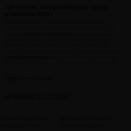
Jak dobrać odpowiedni sprzęt do
premixów KXS?
Aby w pełni cieszyć się smakiem premixów KXS,
kluczowe jest dobranie odpowiedniego sprzętu. W
naszym
sklepie z e-papierosami
znajdziesz szeroki
wybór urządzeń, które doskonale współpracują z
premixami. Z kolei, jeśli w przyszłości zechcesz
tworzyć własne, unikalne smaki, nasza szeroka oferta
aromatów do liquidów
pozwoli Ci na eksperymenty,
które wzniosą Twój vaping na zupełnie nowy poziom.
High-contrast mode
WYBRANE DLA CIEBIE