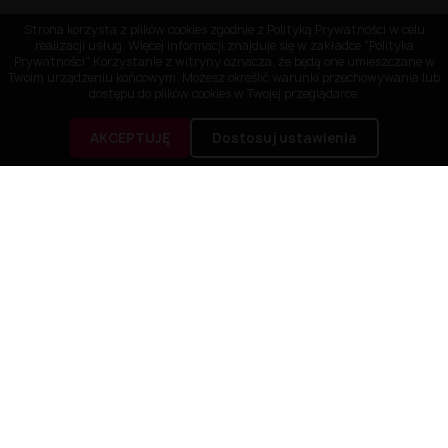
Strona korzysta z plików cookies zgodnie z Polityką Prywatności w celu
realizacji usług. Więcej informacji znajduje się w zakładce "Polityka
Prywatności" Korzystanie z witryny oznacza, że będą one umieszczane w
Twoim urządzeniu końcowym. Możesz określić warunki przechowywania lub
dostępu do plików cookies w Twojej przeglądarce.
AKCEPTUJĘ
Dostosuj ustawienia
OBSŁUGA KLIENTA
NASZA FIRMA