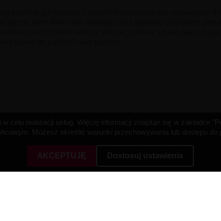
nej satysfakcji z liquidów z solami nikotynowymi jest odpowiednio 
rządzeń, które doskonale współpracują z liquidami Liquidarom Selad,
zechcesz samodzielnie tworzyć własne, unikalne smaki, nasza bogat
Twój vaping na zupełnie nowy poziom.
w celu realizacji usług. Więcej informacji znajduje się w zakładce 
cowym. Możesz określić warunki przechowywania lub dostępu do pl
AKCEPTUJĘ
Dostosuj ustawienia
A
TWOJE KONTO
Śledzenie zamówienia
Zaloguj się
ności
Utwórz konto