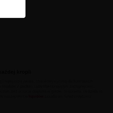
ażdej kropli
ję i najwyższą jakość, charakterystyczną dla francuskich
ch smaków z gładkim i satysfakcjonującym zaciągnięciem.
cznie, bez uczucia drapania w gardle. To sprawia, że liquidy te
 W naszej ofercie
liquidów
Liquidarom Selad znajdziesz