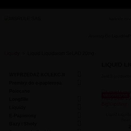
Aromaty Do Liquidów
P
Liquidy
Liquid Liquidarom SeLAD 20mg
LIQUID L

WYPRZEDAŻ KOLEKCJI
Jest 8 produktó

Premixy do e-papierosa
Polecane
NIEDOSTĘPNE

Longfille

Liquidy

Liquid Liqui
E-Papierosy
Bear

Bazy i Shoty
2