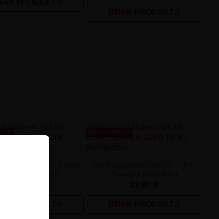
RAK PRODUKTU
BRAK PRODUKTU
ĘPNE
NIEDOSTĘPNE
Liquidarom SeLAD - Crème
Liquid Liquidarom SeLAD - Citron
aramel 20mg 10ml
Pastèque 20mg 10ml
23,90 zł
23,90 zł
RAK PRODUKTU
BRAK PRODUKTU