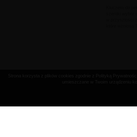
Kluczem do peł
szeroki wybór u
w przyszłości 
które wzniosą 
Strona korzysta z plików cookies zgodnie z Polityką Prywatności 
umieszczane w Twoim urządzeniu koń
OBSŁUGA KLIENTA
NASZA FIRM
Płatność
O firmie
Dostawa
Regulamin
Polityka zwrotów
Polityka prywat
Kontakt z nami
Pliki Cookies