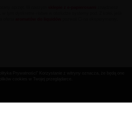
dobrany sprzęt. W naszym
sklepie z e-papierosami
znajdziesz
 w tym dyskretne i łatwe w obsłudze systemy pod. Z kolei, jeśli
a oferta
aromatów do liquidów
pozwoli Ci na eksperymenty,
"Polityka Prywatności" Korzystanie z witryny oznacza, że będą one
ików cookies w Twojej przeglądarce.
INFORMACJA O SKLEPIE
MISRULE SAS
529 Avenue de Fleuride
13400 AUBAGNE
Francja
Napisz do nas:
contact@bigvapoteur.com