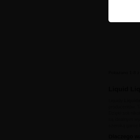
Pokazano 1-8 z 
Liquid Li
Liquidy
Liquid
producentów. T
Dzięki soli nik
są idealnym wy
szeroką gamę k
Dlaczego wa