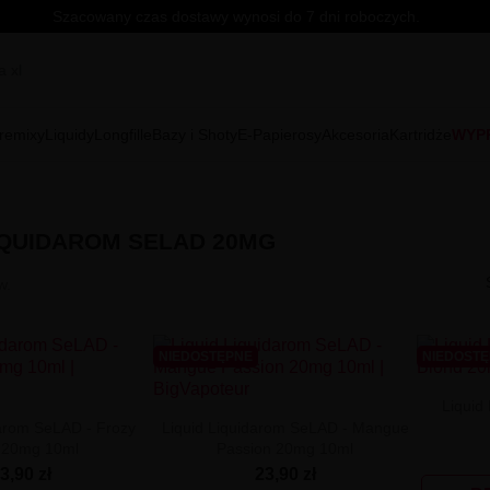
Szacowany czas dostawy wynosi do 7 dni roboczych.
remixy
Liquidy
Longfille
Bazy i Shoty
E-Papierosy
Akcesoria
Kartridże
WYP
IQUIDAROM SELAD 20MG
w.
NIEDOSTĘPNE
NIEDOST
Liquid
darom SeLAD - Frozy
Liquid Liquidarom SeLAD - Mangue
 20mg 10ml
Passion 20mg 10ml
3,90 zł
23,90 zł