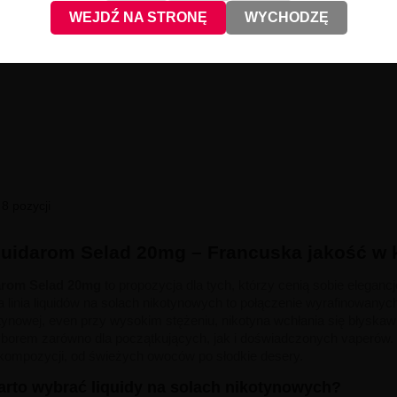
WEJDŹ NA STRONĘ
WYCHODZĘ
8 pozycji
quidarom Selad 20mg – Francuska jakość w k
arom Selad 20mg
to propozycja dla tych, którzy cenią sobie eleganc
a linia liquidów na solach nikotynowych to połączenie wyrafinowany
otynowej, even przy wysokim stężeniu, nikotyna wchłania się błyskawi
borem zarówno dla początkujących, jak i doświadczonych vaperów.
ompozycji, od świeżych owoców po słodkie desery.
rto wybrać liquidy na solach nikotynowych?