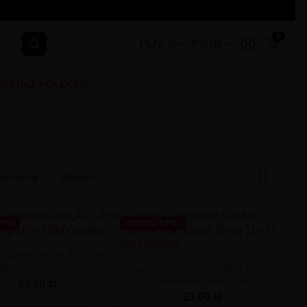
0
PLN, zł
Polski
RZEDAŻ KOLEKCJI

Sortuj wg:
Wybierz
ĘPNE
NIEDOSTĘPNE
 Liquidarom SeLAD - P'tit
Blond 20mg 10ml
Liquid Liquidarom SeLAD - Pomme
Framboise 20mg 10ml
23,90 zł
23,90 zł