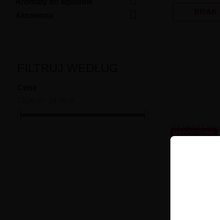

Aromaty do liquidów

BRAK
Akcesoria
FILTRUJ WEDŁUG
Cena
23,00 zł - 24,00 zł
NIEDOSTĘPNE
Liquid Liquid
Blen
2
BRAK