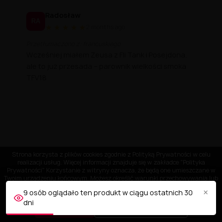
Radosław
RA
★
★
★
★
★
2 months ago
Przetłumaczono z: francuskiego
Wcześniej miałem Zeusa z Fli Tank i Posejdona,
ale to już przesada – parownik wielkości smoka
TFV18
Strona korzysta z plików cookies zgodnie z Polityką Prywatności w celu
realizacji usług. Więcej informacji znajduje się w zakładce "Polityka
Prywatności" Korzystanie z witryny oznacza, że będą one umieszczane w
Twoim urządzeniu końcowym. Możesz określić warunki przechowywania lub
dostępu do plików cookies w Twojej przeglądarce.
×
9 osób oglądało ten produkt w ciągu ostatnich 30
dni
AKCEPTUJĘ
Dostosuj ustawienia