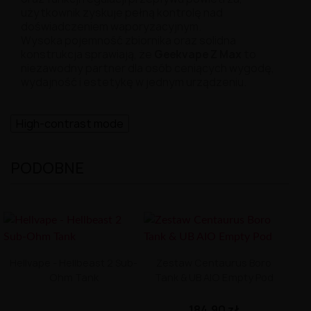
użytkownik zyskuje pełną kontrolę nad
doświadczeniem waporyzacyjnym.
Wysoka pojemność zbiornika oraz solidna
konstrukcja sprawiają, że
Geekvape Z Max
to
niezawodny partner dla osób ceniących wygodę,
wydajność i estetykę w jednym urządzeniu.
High-contrast mode
PODOBNE
Hellvape - Hellbeast 2 Sub-
Zestaw Centaurus Boro
Ohm Tank
Tank & UB AIO Empty Pod
184,90 zł