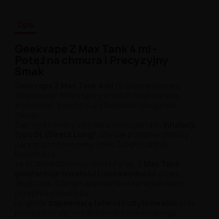
Opis
Geekvape Z Max Tank 4 ml -
Potężna chmura i Precyzyjny
Smak
Geekvape Z Max Tank 4 ml
to zaawansowany
clearomizer, który łączy w sobie niezrównaną
wydajność, komfort użytkowania i elegancki
design.
Zaprojektowany z myślą o entuzjastach
inhalacji
typu DL (Direct Lung)
, oferuje potężne chmury
pary oraz intensywny smak. Dzięki solidnej
konstrukcji
ze stali nierdzewnej i szkła Pyrex, Z
Max Tank
gwarantuje trwałość i niezawodność
przez
długi czas. Górne napełnianie oraz regulowany
przepływ powietrza
na górze
zapewniają łatwość użytkowania
oraz
pełną kontrolę nad doświadczeniem vapingu.