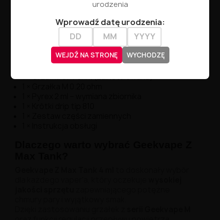
Regulacja przepływu powietrza
: Górna
urodzenia
regulacja przepływu powietrza, pozwalająca na
Wprowadź datę urodzenia:
pełną kontrolę nad ilością pary i smakiem.
Zawartość zestawu Geekvape Z Max
Tank:
WEJDŹ NA STRONĘ
WYCHODZĘ
1 × Geekvape Z Max Tank 4 ml
1 × Grzałka 0.14 ohm (zainstalowana)
1 × Grzałka M 0.20 ohm
1 × Pyrex 2 ml – wymiana zbiornika
1 × Krótki drip tip 810
1 × Zestaw części zamiennych
1 × Instrukcja obsługi
Dlaczego warto wybrać Geekvape Z
Max Tank?
Geekvape Z Max Tank 4 ml
to doskonały wybór
dla każdego vaper'a, który oczekuje
wysokiej
jakości sprzętu
zapewniającego potężne
chmury pary i wyjątkowy smak.
Dzięki zastosowaniu grzałek z
serii Geekvape M
oraz funkcji regulacji przepływu powietrza,