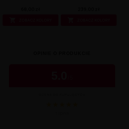
68,00 zł
239,00 zł


ZOBACZ KOLORY
ZOBACZ KOLORY
OPINIE O PRODUKCIE
5.0
/
5
OCENA OD KUPUJĄCYCH
★
★
★
★
★
Średnia ocena 5.0 na 5 na podstawie 1 
1 opinia