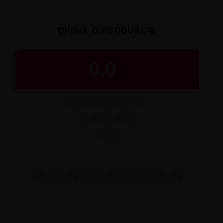
OPINIE O PRODUKCIE
0.0
/
5
OCENA OD KUPUJĄCYCH
★
★
★
★
★
0 opinii
Brak opinii. Bądź pierwszy i podziel się swoją!