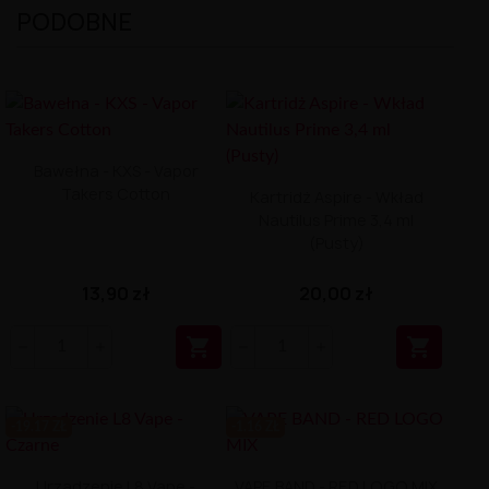
PODOBNE
Bawełna - KXS - Vapor
Takers Cotton
Kartridż Aspire - Wkład
Nautilus Prime 3,4 ml
(Pusty)
13,90 zł
20,00 zł


-19.17 ZŁ
-1.16 ZŁ
Urządzenie L8 Vape -
VAPE BAND - RED LOGO MIX