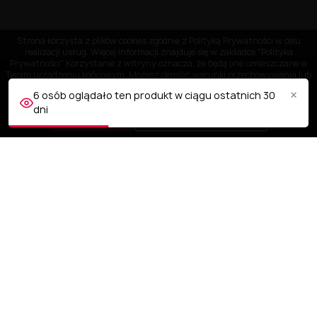
Strona korzysta z plików cookies zgodnie z Polityką Prywatności w celu
realizacji usług. Więcej informacji znajduje się w zakładce "Polityka
Prywatności" Korzystanie z witryny oznacza, że będą one umieszczane w
Twoim urządzeniu końcowym. Możesz określić warunki przechowywania lub
dostępu do plików cookies w Twojej przeglądarce.
×
6 osób oglądało ten produkt w ciągu ostatnich 30
dni
AKCEPTUJĘ
Dostosuj ustawienia
OBSŁUGA KLIENTA