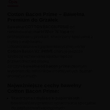
Opis
Liquid Delili Salt 20mg
Liquid Devil Salt 19mg
Liquid DARK LINE SALT 10ml - 20mg
Cotton Bacon Prime – Bawełna
Liquid Dark Line Double Salt 20mg
Premium do Grzałek
Liquid Dark Line Boost Salt 10ML - 20MG
Bawełna COTTON BACON PRIME
od
Liquid Dark Line Black Salt 20mg
renomowanej
marki Wick 'N' Vape
to
Liquid Dark Line 10ml 3-18mg
profesjonalny produkt, stworzony specjalnie z
Liquid Crystal Salt 20mg
myślą o wapowaniu.
Liquid Crystal Promax Salt 20mg
Udoskonalona względem klasycznej wersji
Liquid Crystal Clear Salts 20mg
Cotton Bacon V2, PRIME
oferuje jeszcze
Liquid CRISTALLITE Salt 20mg
szybsze wchłanianie liquidu i lepsze
Liquid Crazy Labs 20mg
przewodnictwo smaku,
Liquid Chill Out Salt 20mg
co czyni
bawełnę od bacon prime
idealnym
Liquid Bar Juice 5000 Salt 20mg
wyborem dla miłośników intensywnych doznań
Liquid Aroma King Salt 20mg
aromatycznych.
Liquid Aisu Salt 20mg
Liquid Aisu Salt 10mg
Najważniejsze cechy bawełny
Liquid A&L Ultimate Nicotine 6-18mg
Cotton Bacon Prime:
Liquid A&L 0mg
Stworzona z myślą o e-papierosach
–
bawełna klasy premium opracowana specjalnie
do zastosowań vapingowych.