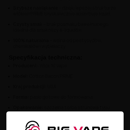
Szybsze nasiąkanie
– dzięki lepszej strukturze
włókien PRIME błyskawicznie absorbuje liquid.
Czysty smak
– brak posmaku bawełnianego,
idealna dla smakoszy e-liquidów.
100% naturalna
– wolna od pestycydów,
chemikaliów i wybielaczy.
Specyfikacja techniczna:
Producent:
Wick 'N' Vape
Model:
Cotton Bacon PRIME
Kraj produkcji:
USA
Forma:
paski gotowe do formowania
Opakowanie:
szczelna torba strunowa typu
zip-lock – chroni bawełnę przed wilgocią i
zabrudzeniami
Wydajność:
wystarcza na ok.
80 grzałek