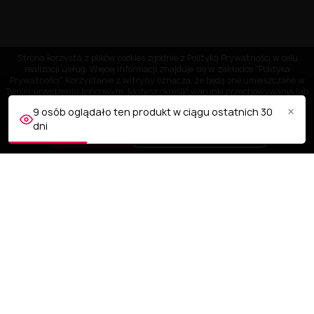
Strona korzysta z plików cookies zgodnie z Polityką Prywatności w celu
realizacji usług. Więcej informacji znajduje się w zakładce "Polityka
Prywatności" Korzystanie z witryny oznacza, że będą one umieszczane w
Twoim urządzeniu końcowym. Możesz określić warunki przechowywania lub
dostępu do plików cookies w Twojej przeglądarce.
×
9 osób oglądało ten produkt w ciągu ostatnich 30
dni
AKCEPTUJĘ
Dostosuj ustawienia