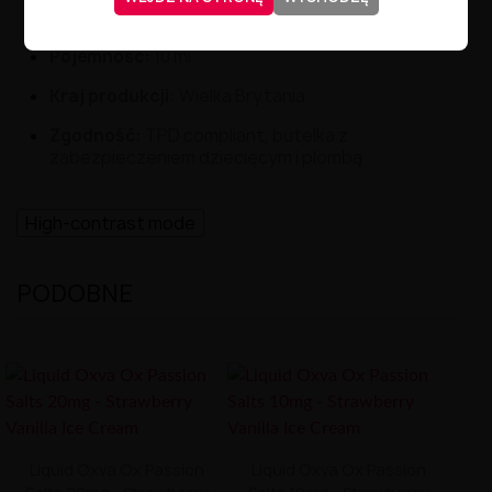
Proporcje VG/PG:
50/50 – idealne do MTL
Pojemność:
10 ml
Kraj produkcji:
Wielka Brytania
Zgodność:
TPD compliant, butelka z
zabezpieczeniem dziecięcym i plombą
High-contrast mode
PODOBNE
Liquid Oxva Ox Passion
Liquid Oxva Ox Passion