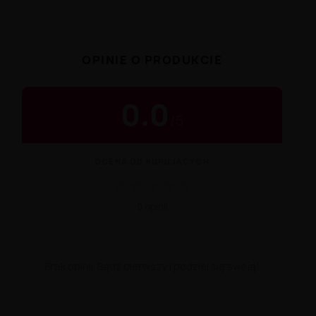
OPINIE O PRODUKCIE
0.0
/
5
OCENA OD KUPUJĄCYCH
★
★
★
★
★
0 opinii
Brak opinii. Bądź pierwszy i podziel się swoją!