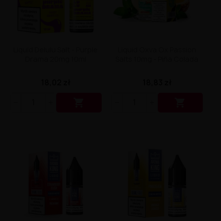
Liquid Delili Salt 20mg
Liquid Devil Salt 19mg
Liquid DARK LINE SALT 10ml - 20mg
Liquid Dark Line Double Salt 20mg
Liquid Dark Line Boost Salt 10ML - 20MG
Liquid Delulu Salt - Purple
Liquid Oxva Ox Passion
Liquid Dark Line Black Salt 20mg
Drama 20mg 10ml
Salts 10mg - Piña Colada
Liquid Dark Line 10ml 3-18mg
Liquid Crystal Salt 20mg
18,02 zł
18,83 zł
Liquid Crystal Promax Salt 20mg
Liquid Crystal Clear Salts 20mg


Liquid CRISTALLITE Salt 20mg
Liquid Crazy Labs 20mg
Liquid Chill Out Salt 20mg
Liquid Bar Juice 5000 Salt 20mg
Liquid Aroma King Salt 20mg
Liquid Aisu Salt 20mg
Liquid Aisu Salt 10mg
Liquid A&L Ultimate Nicotine 6-18mg
Liquid A&L 0mg