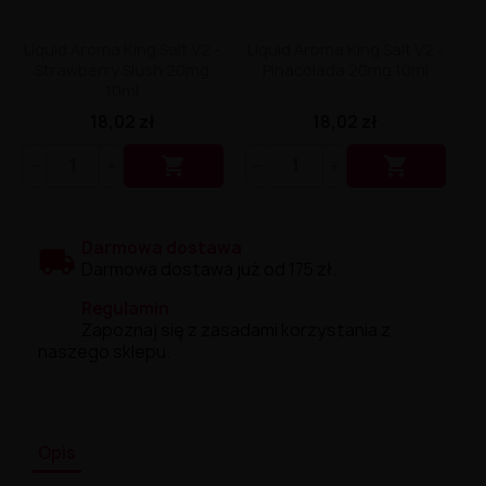
Liquid Aroma King Salt V2 -
Liquid Aroma King Salt V2 -
Strawberry Slush 20mg
Pinacolada 20mg 10ml
10ml
18,02 zł
18,02 zł


Darmowa dostawa
Darmowa dostawa już od 175 zł.
Regulamin
Zapoznaj się z zasadami korzystania z
naszego sklepu.
Opis