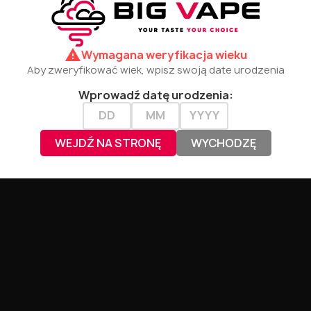
warning
Wymagana weryfikacja wieku
Aby zweryfikować wiek, wpisz swoją date urodzenia
Wprowadź datę urodzenia:
WEJDŹ NA STRONĘ
WYCHODZĘ