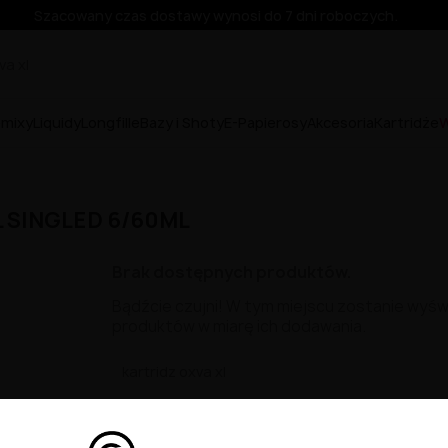
Szacowany czas dostawy wynosi do 7 dni roboczych.
emixy
Liquidy
Longfille
Bazy i Shoty
E-Papierosy
Akcesoria
Kartridże
W
 SINGLED 6/60ML
Brak dostępnych produktów.
Bądźcie czujni! W tym miejscu zostanie wyśw
produktów w miarę ich dodawania.