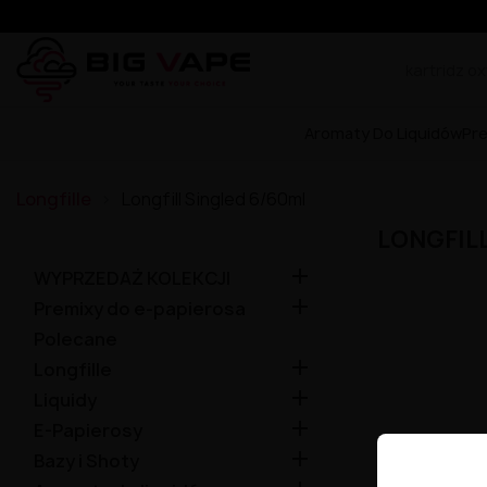
Aromaty Do Liquidów
Pr
Longfille
Longfill Singled 6/60ml
LONGFILL

WYPRZEDAŻ KOLEKCJI

Premixy do e-papierosa
Polecane

Longfille

Liquidy

E-Papierosy

Bazy i Shoty