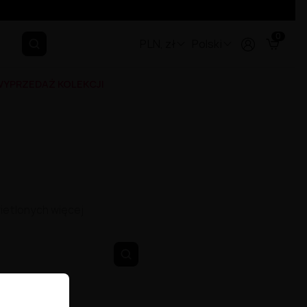
0
PLN, zł
Polski
YPRZEDAŻ KOLEKCJI
ietlonych więcej