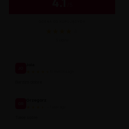
4.1
/
5
OCENA OD KUPUJĄCYCH
★
★
★
★
★
Średnia ocena 4.1 na 5 na podstawie 5 o
5 opinii
Jola
JO
★
★
★
★
★
★
10 months ago
Bardzo dobre
Grzegorz
GR
★
★
★
★
★
★
1 year ago
Takie sobie