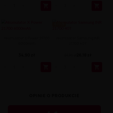


-8.73 ZŁ
Akumulator X Power 21700
Akumulator Samsung INR
6000mAh
21700 40T
34,90 zł
26,18 zł
34,91 zł


OPINIE O PRODUKCIE