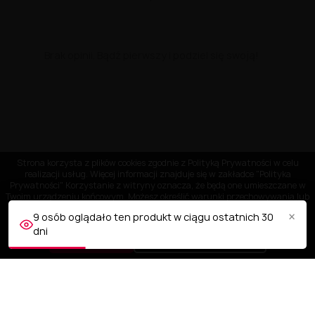
Brak opinii. Bądź pierwszy i podziel się swoją!
Strona korzysta z plików cookies zgodnie z Polityką Prywatności w celu
realizacji usług. Więcej informacji znajduje się w zakładce "Polityka
Prywatności" Korzystanie z witryny oznacza, że będą one umieszczane w
Twoim urządzeniu końcowym. Możesz określić warunki przechowywania lub
dostępu do plików cookies w Twojej przeglądarce.
×
9 osób oglądało ten produkt w ciągu ostatnich 30
dni
AKCEPTUJĘ
Dostosuj ustawienia