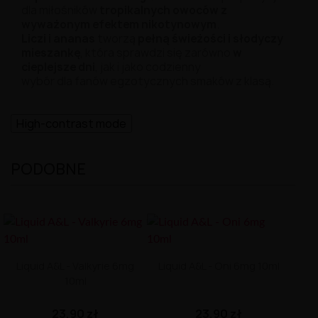
dla miłośników
tropikalnych owoców z
wyważonym efektem nikotynowym
.
Liczi i ananas
tworzą
pełną świeżości i słodyczy
mieszankę
, która sprawdzi się zarówno
w
cieplejsze dni
, jak i jako codzienny
wybór dla fanów egzotycznych smaków z klasą.
High-contrast mode
PODOBNE
Liquid A&L - Valkyrie 6mg
Liquid A&L - Oni 6mg 10ml
10ml
23,90 zł
23,90 zł