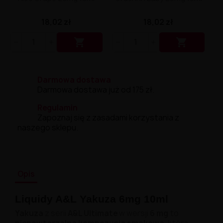
18,02 zł
18,02 zł


Darmowa dostawa
Darmowa dostawa już od 175 zł.
Regulamin
Zapoznaj się z zasadami korzystania z
naszego sklepu.
Opis
Liquidy A&L Yakuza 6mg 10ml
Yakuza
z serii
A&L Ultimate
w wersji
6 mg
to