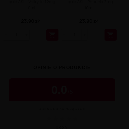
Liquid A&L - Valkyrie 12mg
Liquid A&L - Phoenix 3mg
10ml
10ml
23,90 zł
23,90 zł


OPINIE O PRODUKCIE
0.0
/
5
OCENA OD KUPUJĄCYCH
★
★
★
★
★
0 opinii