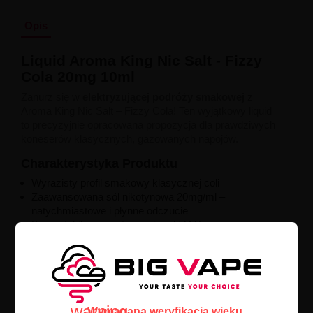
Opis
Liquid Aroma King Nic Salt - Fizzy
Cola 20mg 10ml
Zanurz się w
elektryzującej podróży smakowej
z
Aroma King Nic Salt – Fizzy Cola! Ten wyjątkowy liquid
to precyzyjnie opracowana propozycja dla prawdziwych
koneserów klasycznych, gazowanych napojów.
Charakterystyka Produktu
Wyrazisty profil smakowy klasycznej coli
Zaawansowana sól nikotynowa 20mg/ml –
natychmiastowe i płynne odczucie
Kompatybilny z systemami pod i MTL
Poręczne opakowanie 10ml
Doświadczenie Smakowe
Każdy
łyk przenosi Cię w świat wspomnień
– doskonale
zbalansowany smak z lekko musującym, cytrusowym
warning
akcentem. Liquid odzwierciedla autentyczny charakter
Wymagana weryfikacja wieku