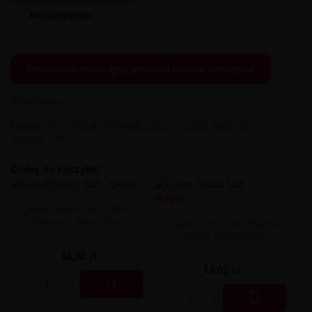

Aromat Dinner Lady 30ml
Premix Fake N Vape 50/60ml
Liquid Klarro Soul Salt 20mg
Longfill Dark Line Boost 12/60ml
Niedostępne
Aromat DarkStar by Chefs Flavours 30ml
Premix Energy Fuel 100/120
Liquid Just Juice Salt 20mg
Longfill Dark Line 6/60ml
Aromat Coffee Mill 10ml
Premix Cebueno 50/70ml
Liquid IVG Salt 20mg
Longfill Curieux 15/60ml
Aromat Chill Pill 10ml
Premix Assassin's Vape 50/60ml
Liquid IVG 6000 Salt 20 mg 10 ml
Longfill Chill Out 15/60ml
Aromat Cebueno 30ml
Premix Arcvape 50/60ml
Liquid Iceberg - O'J Lab 20mg
Longfill Aroma King 10/60ml
Powiadom mnie, gdy produkt będzie dostępny
Aromat Catvengers 30ml
Premix Aisu 50/60ml
Liquid Iceberg - O'J Lab 10mg
Longfill Aisu 10/60ml
Aromat Capella 30ml
Premix A&L Ultimate 50/70ml
Liquid Hussar Salts 20mg
Bigvapoteur
Aromat Capella 10ml
Premix A&L Ulitmate 50/60ml
Liquid Hayati Pro Max Nic Salts 20mg
Aromat Candy Skillz by Vape or DIY 10ml
Liquid Full Moon Salt 20mg
Kupując ten produkt, oświadczasz że zapoznałeś się z
Aromat Bubble Island 10ml
Liquid Frunk Salt 20mg
ustawą TPD
Aromat Biggy Bear 30ml
Liquid Fizzy Juice 20mg
Aromat Big Mouth 10ml
Liquid Firerose 5000 Nic Salts 20mg
Dodaj do koszyka!
Aromat Bastard Club 10ml
Liquid Fantasi Nic Salt 10ml 20mg
Aromat Arômes et Secrets 30ml
Liquid Elux Legend Nic Salts 20mg
Aromat Aisu 30ml
Liquid ELFBAR ELFLIQ Salt 20mg
Liquid Delulu Salt - Ghost
Aromat A&L Ultimate 30ml
Liquid Effi Salt 18mg
Whisper 20mg 10ml
Liquid Delulu Salt - Purple
Aromat A&L Ultimate 10ml
Liquid Drifter Bar Salts 20mg
Drama 20mg 10ml
Aromat A&L Panda 10ml
Liquid Dr Frost Salts 20mg
18,02 zł
Aromat KXS 30ml
Liquid Doozy Salt 20mg
18,02 zł
Liquid Don Cristo Salt 20mg

Liquid Dinner Lady Fruit Full 10ml - 20mg Salt

Liquid Dinner Lady 10ml - 20mg Salt