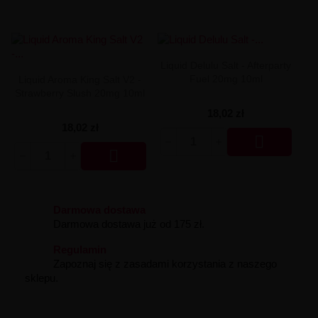
Liquid Delili Salt 20mg
Liquid Devil Salt 19mg
Liquid DARK LINE SALT 10ml - 20mg
Liquid Dark Line Double Salt 20mg
Liquid Dark Line Boost Salt 10ML - 20MG
Liquid Delulu Salt - Afterparty
Liquid Dark Line Black Salt 20mg
Fuel 20mg 10ml
Liquid Aroma King Salt V2 -
Liquid Dark Line 10ml 3-18mg
Strawberry Slush 20mg 10ml
Liquid Crystal Salt 20mg
18,02 zł
Liquid Crystal Promax Salt 20mg
18,02 zł
Liquid Crystal Clear Salts 20mg

Liquid CRISTALLITE Salt 20mg

Liquid Crazy Labs 20mg
Liquid Chill Out Salt 20mg
Liquid Bar Juice 5000 Salt 20mg
Liquid Aroma King Salt 20mg
Darmowa dostawa
Liquid Aisu Salt 20mg
Darmowa dostawa już od 175 zł.
Liquid Aisu Salt 10mg
Liquid A&L Ultimate Nicotine 6-18mg
Regulamin
Liquid A&L 0mg
Zapoznaj się z zasadami korzystania z naszego
sklepu.