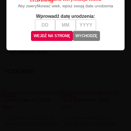
świeżo otwartego, schłodzonego napoju.
Aby zweryfikować wiek, wpisz swoją date urodzenia
Dla Kogo?
Wprowadź datę urodzenia:
Stworzony dla wymagających użytkowników, którzy
poszukują
intensywnych wrażeń nikotynowych
.
Odkryj nowy wymiar liquidów!
WEJDŹ NA STRONĘ
WYCHODZĘ
High-contrast mode
PODOBNE
-8.88 ZŁ
-8.88 ZŁ
Liquid Aroma King Salt V2 -
Liquid Aroma King Salt V2 -
Sweet Grape Ice 20mg 10ml
Acai Blueberries 20mg 10ml