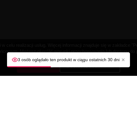
w celu realizacji usług. Więcej informacji znajduje się w zakładce 
cowym. Możesz określić warunki przechowywania lub dostępu do pl
×
3 osób oglądało ten produkt w ciągu ostatnich 30 dni
AKCEPTUJĘ
Dostosuj ustawienia
A
TWOJE KONTO
Śledzenie zamówienia
Zaloguj się
ności
Utwórz konto