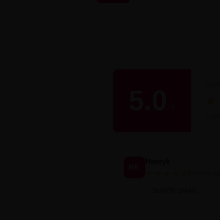
OCE
5.0
★
/
5
Śred
1 opi
Henryk
HE
★
★
★
★
★
3 months a
SUPER SMAK