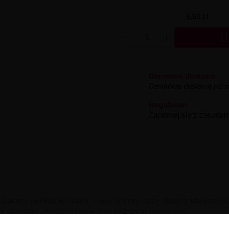
5,50 zł

Darmowa dostawa
Darmowa dostawa już od
Regulamin
Zapoznaj się z zasadam
makiem niebieskiej maliny – owocu, który łączy słodycz klasycznych
re pozostają wyraziste nawet przy dłuższym wapowaniu.