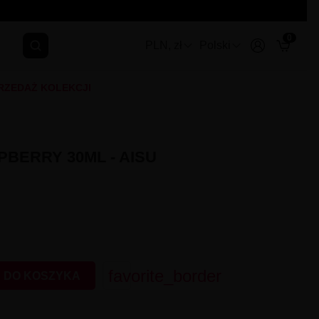
0
PLN, zł
Polski
RZEDAŻ KOLEKCJI
BERRY 30ML - AISU
favorite_border
 DO KOSZYKA