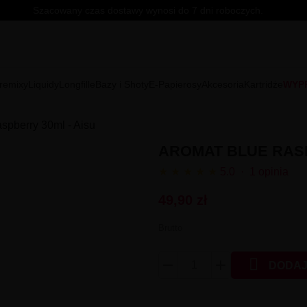
Szacowany czas dostawy wynosi do 7 dni roboczych.
remixy
Liquidy
Longfille
Bazy i Shoty
E-Papierosy
Akcesoria
Kartridże
WYP
spberry 30ml - Aisu
AROMAT BLUE RASP
★
★
★
★
★
5.0 · 1 opinia
49,90 zł
Brutto

DODAJ