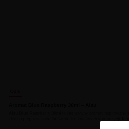
Opis
Aromat Blue Raspberry 30ml – Aisu
Aisu Blue Raspberry 30ml
to intensywny aromat inspirowany s
idealna propozycja dla fanów słodko-kwaśnych kompozycji, któ