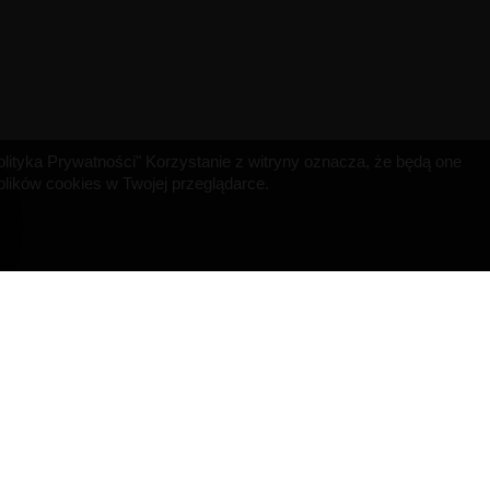
"Polityka Prywatności" Korzystanie z witryny oznacza, że będą one
ików cookies w Twojej przeglądarce.
INFORMACJA O SKLEPIE
MISRULE SAS
529 Avenue de Fleuride
13400 AUBAGNE