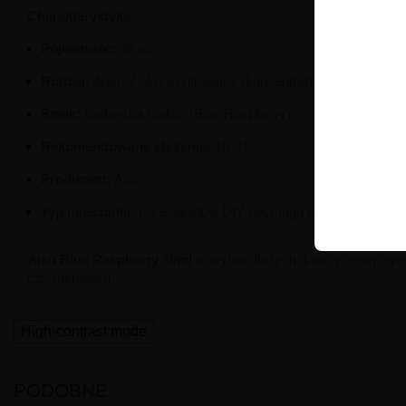
Charakterystyka:
Pojemność:
30 ml
Rodzaj:
Aromat skoncentrowany (koncentrat)
Smak:
Niebieska malina (Blue Raspberry)
Rekomendowane stężenie:
10–15%
Producent:
Aisu
Typ mieszanki:
Do e-liquidów DIY (wymaga dodania bazy VG/
Aisu Blue Raspberry 30ml
to wybór dla tych, którzy cenią wy
czy mentolem.
High-contrast mode
PODOBNE