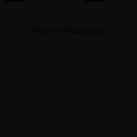
OPINIE O PRODUKCIE
NA OD KUPUJĄCYCH
★
★
★
★
nia ocena 5.0 na 5 na podstawie 1 opinii
nia
go