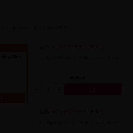
sz że zapoznałeś się z ustawą TPD
o 3mg 10ml
Pack Diy 6MG 50/50 - 200ML - Vape Shake
60,00 zł

KA
0
Pack Diy 6MG 70/30 - 200ML - Vape Shake