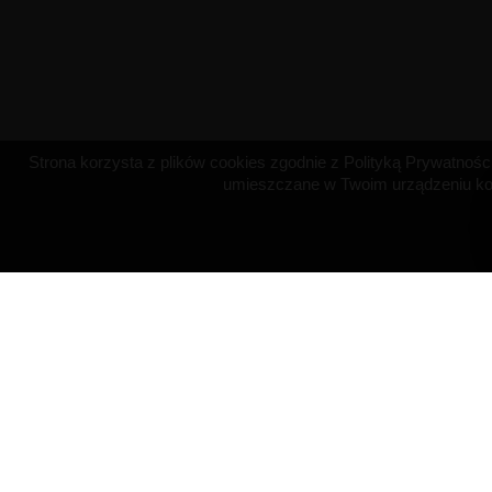
Strona korzysta z plików cookies zgodnie z Polityką Prywatności 
umieszczane w Twoim urządzeniu koń
OBSŁUGA KLIENTA
NASZA FIRM
Płatność
O firmie
Dostawa
Regulamin
Polityka zwrotów
Polityka prywat