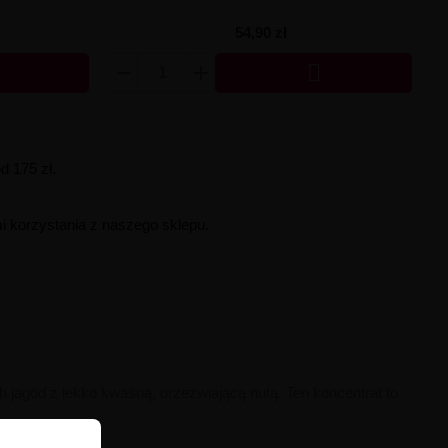
54,90 zł

 175 zł.
i korzystania z naszego sklepu.
 jagód z lekko kwaśną, orzeźwiającą nutą. Ten koncentrat to