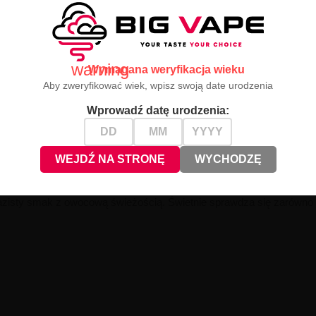
warning
Wymagana weryfikacja wieku
Aby zweryfikować wiek, wpisz swoją date urodzenia
Wprowadź datę urodzenia:
WEJDŹ NA STRONĘ
WYCHODZĘ
PG i opcjonalnie nikotynowego shota)
razisty smak z owocową świeżością. Świetnie sprawdza się zarówno j