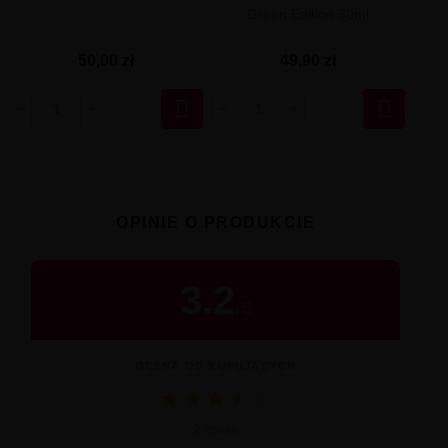
Green Edition 30ml
50,00 zł
49,90 zł


OPINIE O PRODUKCIE
3.2
/
5
OCENA OD KUPUJĄCYCH
★
★
★
★
★
★
Średnia ocena 3.2 na 5 na podstawie 2 op
2 opinie