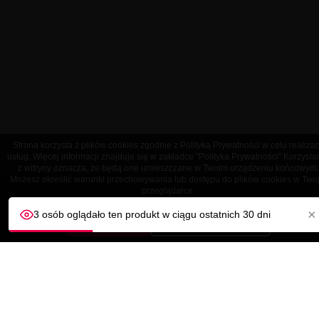
Strona korzysta z plików cookies zgodnie z Polityką Prywatności w celu realizac
usług. Więcej informacji znajduje się w zakładce "Polityka Prywatności" Korzysta
z witryny oznacza, że będą one umieszczane w Twoim urządzeniu końcowym.
Możesz określić warunki przechowywania lub dostępu do plików cookies w Twoj
przeglądarce.
×
OBSŁUGA KLIENTA
3 osób oglądało ten produkt w ciągu ostatnich 30 dni
AKCEPTUJĘ
Dostosuj ustawienia
NASZA FIRMA

TWOJE KONTO