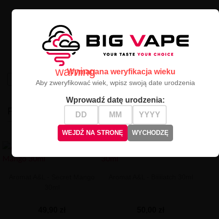
A&L Hungry Bear 30ml
to propozycja dla odważnych –
połączenie słodyczy i wyrazistych nut lukrecji tworzy
unikalne doświadczenie smakowe, którego nie sposób
zapomnieć. 🐻
warning
Wymagana weryfikacja wieku
High-contrast mode
Aby zweryfikować wiek, wpisz swoją date urodzenia
Wprowadź datę urodzenia:
PODOBNE
WEJDŹ NA STRONĘ
WYCHODZĘ
Aromat A&L - Secret Mango
Aromat A&L - Biiiiiatch 30ml
30ml
49,90 zł
50,00 zł