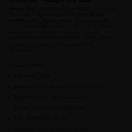
Aromat A&L – Hungry Bear 30ml
Hungry Bear
od A&L to wyjątkowy aromat inspirowany
słodyczami — łączy w sobie intensywną
lukrecję
,
owocowe żelki
,
jagodę
i
malinę
. To nietypowa, ale
niesamowicie przyjemna mieszanka, która przypadnie
do gustu fanom słodkości z delikatnie ziołowym,
charakterystycznym twistem. Idealny dla osób, które
szukają nietuzinkowego i wyrazistego profilu
smakowego.
Charakterystyka:
Pojemność:
30 ml
Smak:
Lukrecja, żelki owocowe, jagoda, malina
Typ:
Aromat (koncentrat do e-liquidów)
Stężenie rekomendowane:
10–15%
Czas dojrzewania:
3–5 dni
Producent:
A&L – Arômes et Liquides