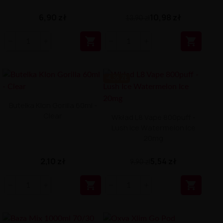
6,90 zł
10,98 zł
13,90 zł


-4.36 ZŁ
Butelka Klon Gorilla 60ml -
Clear
Wkład L8 Vape 800puff -
Lush Ice Watermelon Ice
20mg
2,10 zł
5,54 zł
9,90 zł

