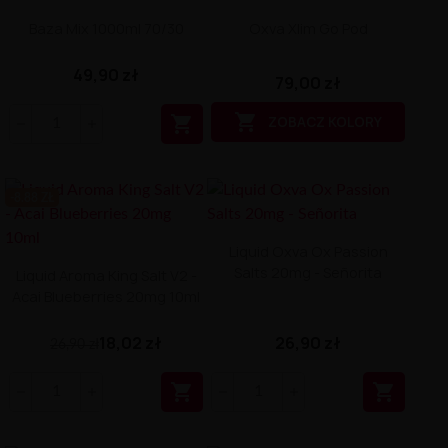
Baza Mix 1000ml 70/30
Oxva Xlim Go Pod
49,90 zł
79,00 zł


ZOBACZ KOLORY
-8.88 ZŁ
Liquid Oxva Ox Passion
Salts 20mg - Señorita
Liquid Aroma King Salt V2 -
Acai Blueberries 20mg 10ml
18,02 zł
26,90 zł
26,90 zł

