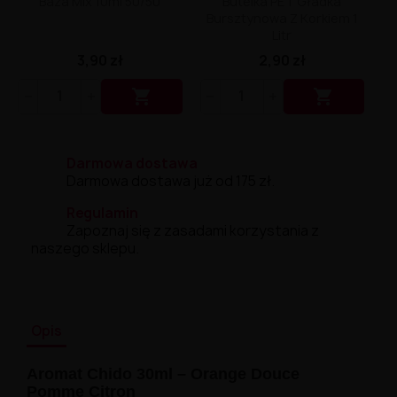
Baza Mix 10ml 50/50
Butelka PET Gładka
Bursztynowa Z Korkiem 1
Litr
3,90 zł
2,90 zł


Darmowa dostawa
Darmowa dostawa już od 175 zł.
Regulamin
Zapoznaj się z zasadami korzystania z
naszego sklepu.
Opis
Aromat Chido 30ml – Orange Douce
Pomme Citron