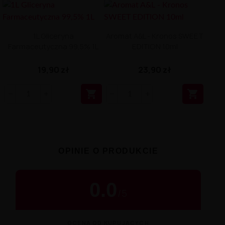
1L Gliceryna
Aromat A&L - Kronos SWEET
Farmaceutyczna 99,5% 1L
EDITION 10ml
19,90 zł
23,90 zł


OPINIE O PRODUKCIE
0.0
/
5
OCENA OD KUPUJĄCYCH