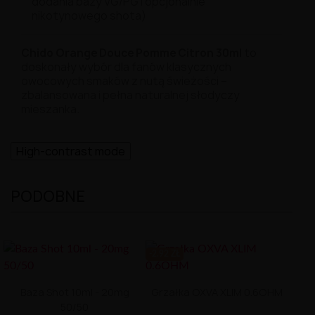
dodania bazy VG/PG i opcjonalnie
nikotynowego shota)
Chido Orange Douce Pomme Citron 30ml
to
doskonały wybór dla fanów klasycznych
owocowych smaków z nutą świeżości –
zbalansowana i pełna naturalnej słodyczy
mieszanka.
High-contrast mode
PODOBNE
-2.92 ZŁ
Baza Shot 10ml - 20mg
Grzałka OXVA XLIM 0.6OHM
50/50