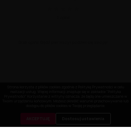
★
★
★
★
★
0 opinii
Brak opinii. Bądź pierwszy i podziel się swoją!
Strona korzysta z plików cookies zgodnie z Polityką Prywatności w celu
realizacji usług. Więcej informacji znajduje się w zakładce "Polityka
Prywatności" Korzystanie z witryny oznacza, że będą one umieszczane w
Twoim urządzeniu końcowym. Możesz określić warunki przechowywania lub
dostępu do plików cookies w Twojej przeglądarce.
AKCEPTUJĘ
Dostosuj ustawienia