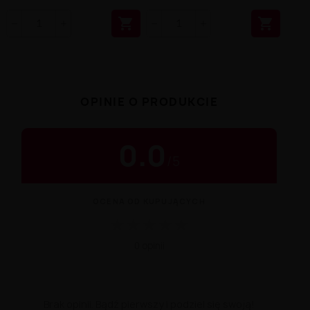


OPINIE O PRODUKCIE
0.0
/
5
OCENA OD KUPUJĄCYCH
★
★
★
★
★
0 opinii
Brak opinii. Bądź pierwszy i podziel się swoją!