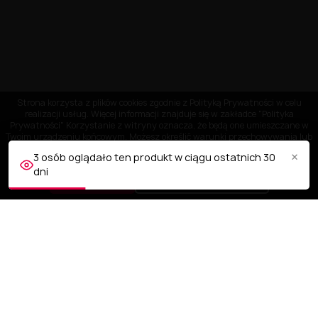
Strona korzysta z plików cookies zgodnie z Polityką Prywatności w celu
realizacji usług. Więcej informacji znajduje się w zakładce "Polityka
Prywatności" Korzystanie z witryny oznacza, że będą one umieszczane w
Twoim urządzeniu końcowym. Możesz określić warunki przechowywania lub
dostępu do plików cookies w Twojej przeglądarce.
×
3 osób oglądało ten produkt w ciągu ostatnich 30
dni
AKCEPTUJĘ
Dostosuj ustawienia