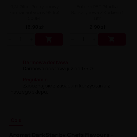
0,5L Glikol Propylenowy
Butelka PET Gładka
Farmaceutyczny 99,5%
Bursztynowa Z Korkiem 1
500Ml
Litr
18,90 zł
2,90 zł


Darmowa dostawa
Darmowa dostawa już od 175 zł.
Regulamin
Zapoznaj się z zasadami korzystania z
naszego sklepu.
Opis
Aromat DarkStar by Chefs Flavours –