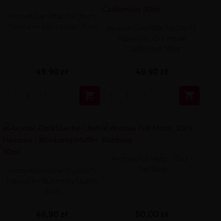
Aromat DarkStar by Chefs
Flavours - Donut Man 30ml
Aromat DarkStar by Chefs
Flavours - Curveball
Californien 30ml
49,90 zł
49,90 zł


Aromat Full Moon 30ml -
Rainbow
Aromat DarkStar by Chefs
Flavours - Blueberry Muffin
30ml
49,90 zł
50,00 zł