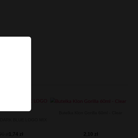
Butelka Klon Gorilla 60ml - Clear
 DARK BLUE LOGO MIX
2,10 zł
1,74 zł
90 zł