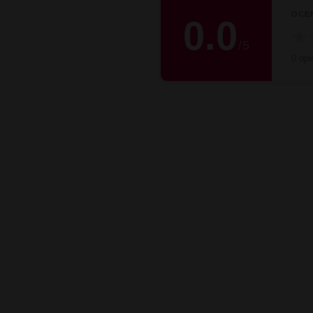
OCE
0.0
★
/
5
0 opin