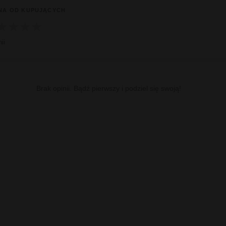
NA OD KUPUJĄCYCH
★
★
★
★
ii
Brak opinii. Bądź pierwszy i podziel się swoją!