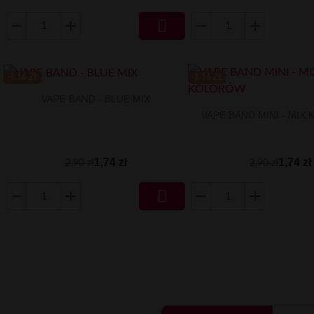

-1.16 ZŁ
-1.16 ZŁ
VAPE BAND - BLUE MIX
VAPE BAND MINI - MI
1,74 zł
1,74 zł
2,90 zł
2,90 zł
