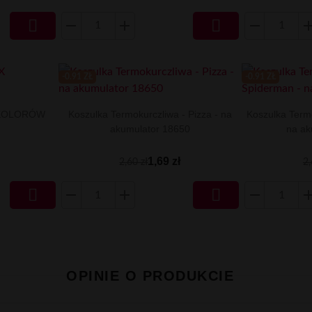


-0.91 ZŁ
-0.91 ZŁ
X KOLORÓW
Koszulka Termokurczliwa - Pizza - na
Koszulka Term
akumulator 18650
na ak
1,69 zł
2,60 zł
2,


OPINIE O PRODUKCIE