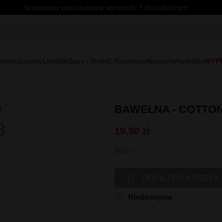
Szacowany czas dostawy wynosi do 7 dni roboczych.
remixy
Liquidy
Longfille
Bazy i Shoty
E-Papierosy
Akcesoria
Kartridże
WYP
BAWEŁNA - COTTO
19,90 zł
Brutto

DODAJ DO KOSZYK

Niedostępne