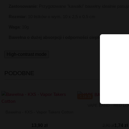
Zastosowanie
:
Przygotowane "kawałki" bawełny idealnie pasu
Rozmiar
: 10 listków o wym. 10 x 2,5 x 0.5 cm
Waga
: 10g
Bawełna o dużej absorpcji i odporności cieplnej.
High-contrast mode
PODOBNE
-1.16 ZŁ
VAPE BAND - RED L
Bawełna - KXS - Vapor Takers Cotton
1,74 zł
13,90 zł
2,90 zł