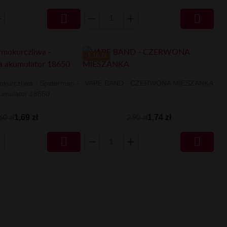


-1.16 ZŁ
okurczliwa - Spiderman -
VAPE BAND - CZERWONA MIESZANKA
umulator 18650
1,69 zł
1,74 zł
60 zł
2,90 zł

