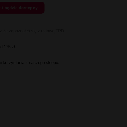
kt będzie dostępny
sz że zapoznałeś się z ustawą TPD
 175 zł.
i korzystania z naszego sklepu.