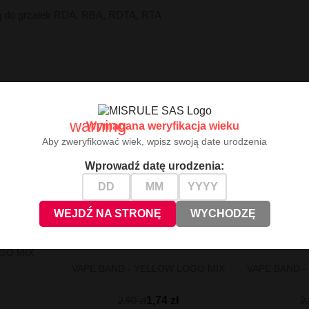
ją do grzałek RDA, RBA, RDTA, RTA
warning
Wymagana weryfikacja wieku
Aby zweryfikować wiek, wpisz swoją date urodzenia
Wprowadź datę urodzenia:
WEJDŹ NA STRONĘ
WYCHODZĘ
-1.16 ZŁ
-1.16 ZŁ
OGO MIX
VAPE BAND - YELLOW LOGO MIX
VAPE BAND -
1,74 zł
2,90 zł
2,