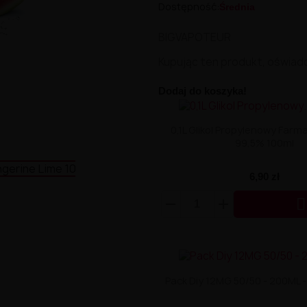
Dostępność:
Średnia
BIGVAPOTEUR
Kupując ten produkt, oświad
Dodaj do koszyka!
0,1L Glikol Propylenowy Far
99,5% 100ml
6,90 zł

Pack Diy 12MG 50/50 - 200ML 