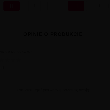


OPINIE O PRODUKCIE
NA OD KUPUJĄCYCH
★
★
★
★
nii
Brak opinii. Bądź pierwszy i podziel się swoją!