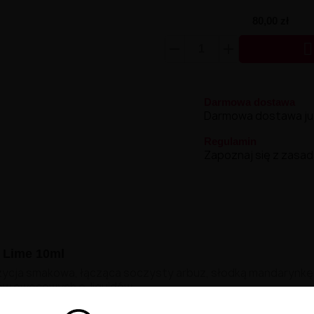
80,00 zł

Darmowa dostawa
Darmowa dostawa już 
Regulamin
Zapoznaj się z zasad
 Lime 10ml
ycja smakowa, łącząca soczysty arbuz, słodką mandarynkę 
ków owocowych e-liquidów.