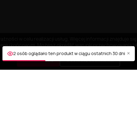
tności w celu realizacji usług. Więcej informacji znajduje s
niu końcowym. Możesz określić warunki przechowywania lub
×
2 osób oglądało ten produkt w ciągu ostatnich 30 dni
AKCEPTUJĘ
Dostosuj ustawienia
A
TWOJE KONTO
Śledzenie zamówienia
Zaloguj się
tności
Utwórz konto