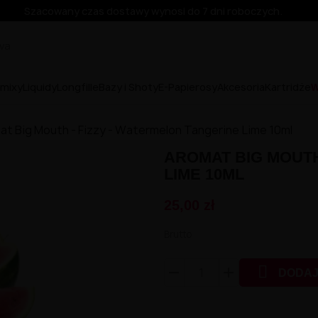
Szacowany czas dostawy wynosi do 7 dni roboczych.
mixy
Liquidy
Longfille
Bazy i Shoty
E-Papierosy
Akcesoria
Kartridże
W
at Big Mouth - Fizzy - Watermelon Tangerine Lime 10ml
AROMAT BIG MOUTH
LIME 10ML
25,00 zł
Brutto

DODAJ