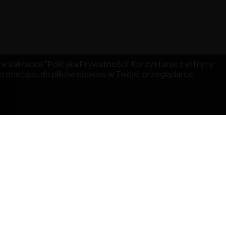
ię w zakładce "Polityka Prywatności" Korzystanie z witryny
 dostępu do plików cookies w Twojej przeglądarce.
INFORMACJA O SKLEPIE
MISRULE SAS
529 Avenue de Fleuride
13400 AUBAGNE
Francja
Napisz do nas:
contact@bigvapoteur.com