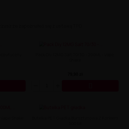
czasz że zapoznałeś się z ustawą TPD
maceutyczny
Pack Diy 12MG Salt 70/30 - 200ML - Vape
Shake
79,90 zł

- Vape Shake
Butelka PET Gładka Bursztynowa Z Korkiem
500 Ml