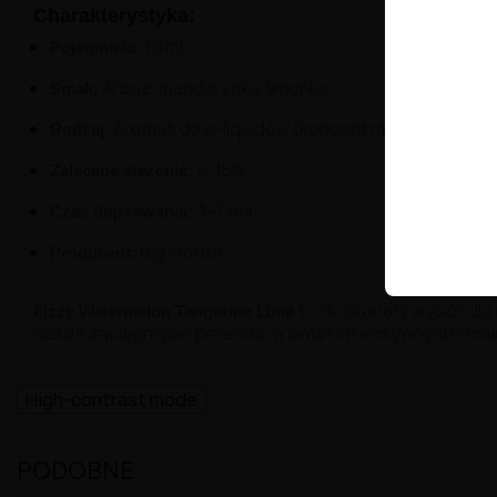
Charakterystyka:
10 ml
Pojemność:
Arbuz, mandarynka, limonka
Smak:
Aromat do e-liquidów (koncentrat)
Rodzaj:
8-15%
Zalecane stężenie:
3–7 dni
Czas dojrzewania:
Big Mouth
Producent:
to doskonały wybór dla
Fizzy Watermelon Tangerine Lime
Każde zaciągnięcie przenosi w świat intensywnych smakó
High-contrast mode
PODOBNE