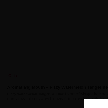
Opis
Aromat Big Mouth – Fizzy Watermelon Tangerine
to orzeźwiająca kompoz
Fizzy Watermelon Tangerine Lime
dostarcza intensywnych doznań, idealnych dla miłośni