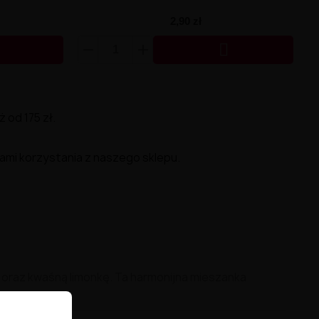
2,90 zł

od 175 zł.
ami korzystania z naszego sklepu.
oraz kwaśną limonkę. Ta harmonijna mieszanka