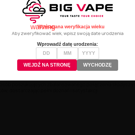
warning
Wymagana weryfikacja wieku
Aby zweryfikować wiek, wpisz swoją date urodzenia
Wprowadź datę urodzenia:
WEJDŹ NA STRONĘ
WYCHODZĘ
 osób poszukujących zbalansowanego połączenia słodyczy 
w, dostarczając pełni doznań i satysfakcji.