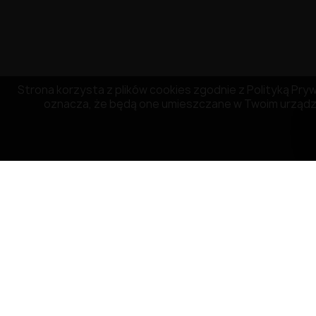
Strona korzysta z plików cookies zgodnie z Polityką Prywa
oznacza, że będą one umieszczane w Twoim urządze
OBSŁUGA KLIENTA
NASZA FIRM
Płatność
O firmie
Dostawa
Regulamin
Polityka zwrotów
Polityka prywa
Kontakt z nami
Pliki Cookies