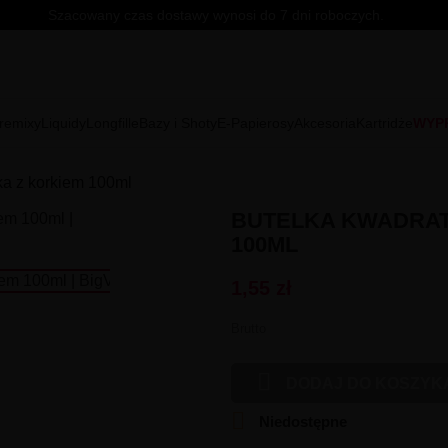
Szacowany czas dostawy wynosi do 7 dni roboczych.
remixy
Liquidy
Longfille
Bazy i Shoty
E-Papierosy
Akcesoria
Kartridże
WYP
ka z korkiem 100ml
BUTELKA KWADRAT
100ML
1,55 zł
Brutto

DODAJ DO KOSZYK

Niedostępne