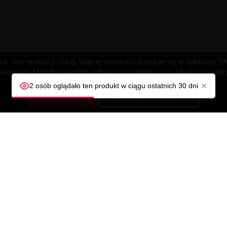
w celu realizacji usług. Więcej informacji znajduje się w zakładce 
cowym. Możesz określić warunki przechowywania lub dostępu do pl
×
2 osób oglądało ten produkt w ciągu ostatnich 30 dni
AKCEPTUJĘ
Dostosuj ustawienia
A
TWOJE KONTO
Śledzenie zamówienia
Zaloguj się
ności
Utwórz konto