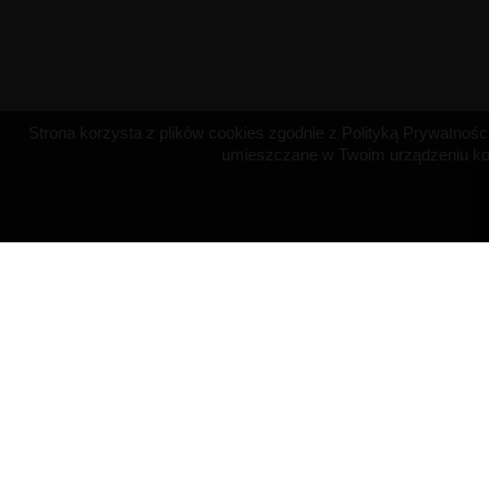
Strona korzysta z plików cookies zgodnie z Polityką Prywatności 
umieszczane w Twoim urządzeniu koń
OBSŁUGA KLIENTA
NASZA FIRM
Płatność
O firmie
Dostawa
Regulamin
Polityka zwrotów
Polityka prywat
Kontakt z nami
Pliki Cookies