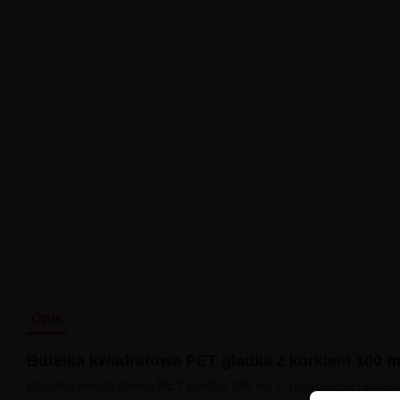
Opis
Butelka kwadratowa PET gładka z korkiem 100 m
Butelka kwadratowa PET gładka 100 ml
to praktyczne i komp