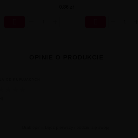
0,86 zł


OPINIE O PRODUKCIE
NA OD KUPUJĄCYCH
★
★
★
★
ii
Brak opinii. Bądź pierwszy i podziel się swoją!