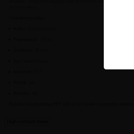
trwałość, estetyczny wygląd oraz możliwość stałej kontroli zaw
ochronę płynu.
Charakterystyka:
Kolor:
przezroczysty
Pojemność:
100 ml
Średnica:
38 mm
Typ:
kwadratowa
Materiał:
PET
Korek:
tak
Plomba:
tak
Butelka kwadratowa PET 100 ml to trwałe i wygodne opak
High-contrast mode