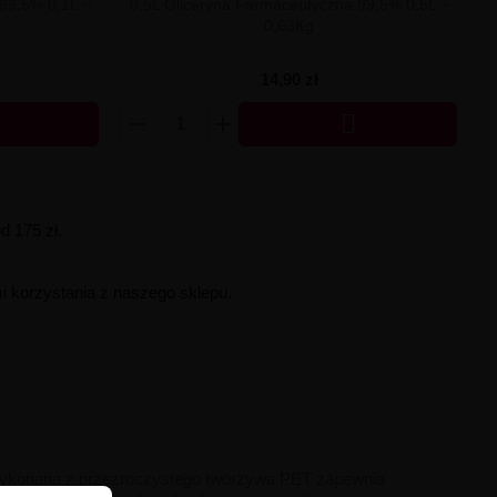
99,5% 0,1L ~
0,5L Gliceryna Farmaceutyczna 99,5% 0,5L ~
0,63Kg
14,90 zł

 175 zł.
i korzystania z naszego sklepu.
 Wykonana z przezroczystego tworzywa PET zapewnia