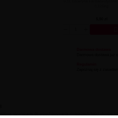
0,1L Gliceryna Farmaceutyczna 
0,126Kg
5,90 zł

Darmowa dostawa
Darmowa dostawa już od
Regulamin
Zapoznaj się z zasadam
l
aktowe rozwiązanie do przechowywania mniejszych ilości płynów.