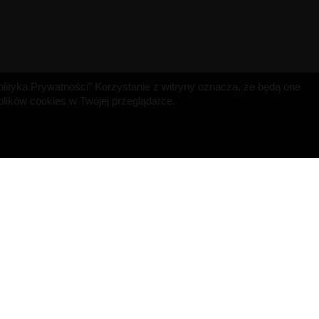
"Polityka Prywatności" Korzystanie z witryny oznacza, że będą one
ików cookies w Twojej przeglądarce.
INFORMACJA O SKLEPIE
MISRULE SAS
529 Avenue de Fleuride
13400 AUBAGNE
Francja
Napisz do nas:
contact@bigvapoteur.com