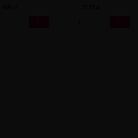
0,86 zł
39,90 zł

