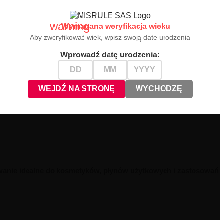
artości. Kwadratowy kształt ułatwia przechowywanie i układanie bute
warning
Wymagana weryfikacja wieku
Aby zweryfikować wiek, wpisz swoją date urodzenia
Wprowadź datę urodzenia:
WEJDŹ NA STRONĘ
WYCHODZĘ
owanie idealne do kosmetyków, płynów użytkowych i zastosowa