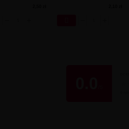
2,10 zł
2,50 zł

OCE
0.0
★
/
5
0 opin