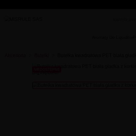
Aromaty Do Liquidów
P
Akcesoria
Butelki
Butelka kwadratowa PET biała gład
NIEDOSTĘPNE