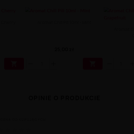
 - Cherry
Aromat Chill Pill 10ml - Mint
Aromat Chi
25,00 zł


OPINIE O PRODUKCIE
CENA OD KUPUJĄCYCH
★
★
★
★
★