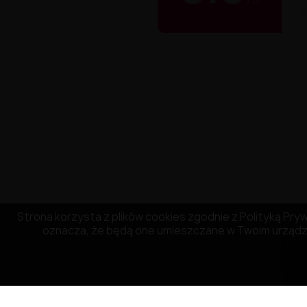
0
Strona korzysta z plików cookies zgodnie z Polityką Prywa
oznacza, że będą one umieszczane w Twoim urządze