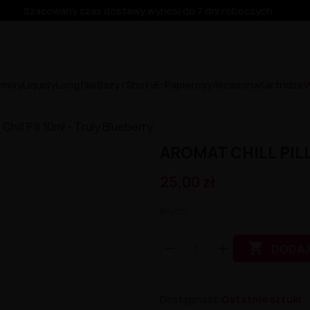
Szacowany czas dostawy wynosi do 7 dni roboczych.
emixy
Liquidy
Longfille
Bazy i Shoty
E-Papierosy
Akcesoria
Kartridże
W
hill Pill 10ml - Truly Blueberry
AROMAT CHILL PIL
25,00 zł
Brutto

DODAJ
Dostępność:
Ostatnie sztuki