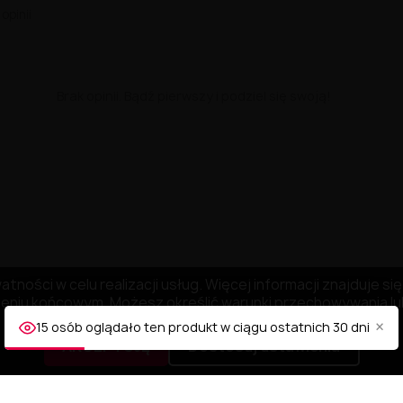
 opinii
Brak opinii. Bądź pierwszy i podziel się swoją!
tności w celu realizacji usług. Więcej informacji znajduje s
niu końcowym. Możesz określić warunki przechowywania lub
×
15 osób oglądało ten produkt w ciągu ostatnich 30 dni
AKCEPTUJĘ
Dostosuj ustawienia