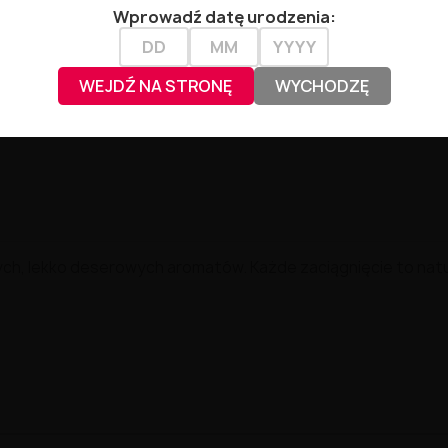
Wprowadź datę urodzenia:
WEJDŹ NA STRONĘ
WYCHODZĘ
h, lekko deserowych aromatów. Każde zaciągnięcie to natur