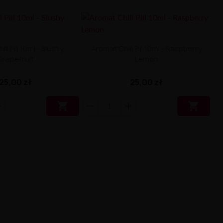
ll Pill 10ml - Slushy
Aromat Chill Pill 10ml - Raspberry
Grapefruit
Lemon
25,00 zł
25,00 zł

