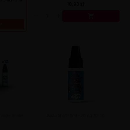
18,90 zł

KA
- Vape Shake
Baza Shot 10ml - 20mg 70/30