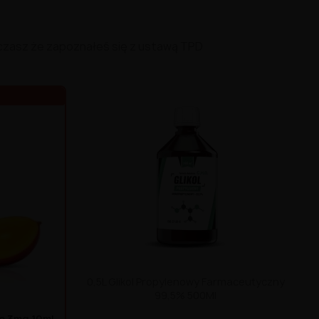
czasz że zapoznałeś się z ustawą TPD
0,5L Glikol Propylenowy Farmaceutyczny
99,5% 500Ml
go 3mg 10ml