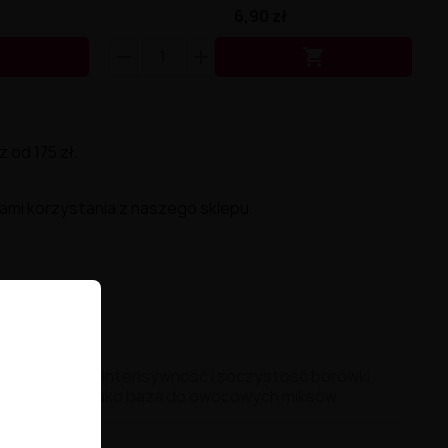
6,90 zł


od 175 zł.
ami korzystania z naszego sklepu.
Aromat oddaje intensywność i soczystość borówki
o solo, jak i jako baza do owocowych miksów.