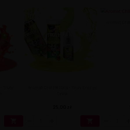
Aromat Chill 
 - Truly
Aromat Chill Pill 10ml - Truly Energy
i
Drink
25,00 zł

