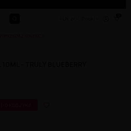
0
PLN, zł
Polski
YPRZEDAŻ KOLEKCJI
L 10ML - TRULY BLUEBERRY
favorite_border
 DO KOSZYKA