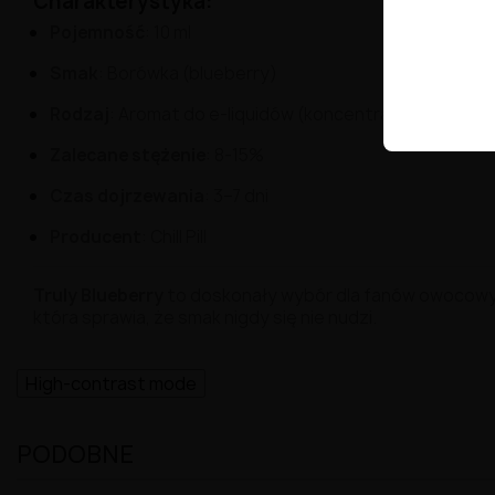
Charakterystyka:
Pojemność
: 10 ml
Smak
: Borówka (blueberry)
Rodzaj
: Aromat do e-liquidów (koncentrat)
Zalecane stężenie
: 8-15%
Czas dojrzewania
: 3–7 dni
Producent
: Chill Pill
Truly Blueberry
to doskonały wybór dla fanów owocowyc
która sprawia, że smak nigdy się nie nudzi.
High-contrast mode
PODOBNE