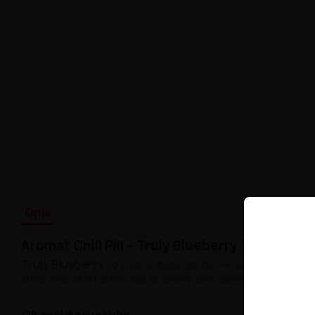
Opis
Aromat Chill Pill – Truly Blueberry 10ml
Truly Blueberry
to pełna głębi, słodko-kwaskowata kom
amerykańskiej, oferując łagodny, owocowy profil ideal