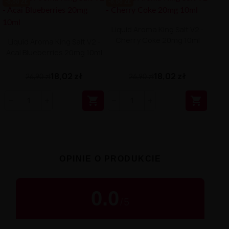
-8.88 ZŁ
-8.88 ZŁ
Liquid Aroma King Salt V2 -
Cherry Coke 20mg 10ml
Liquid Aroma King Salt V2 -
Acai Blueberries 20mg 10ml
18,02 zł
18,02 zł
26,90 zł
26,90 zł


OPINIE O PRODUKCIE
0.0
/
5