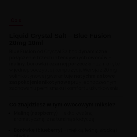
Opis
Liquid Crystal Salt – Blue Fusion
20mg 10ml
Blue Fusion
od Crystal Salt to
dynamiczne
połączenie trzech intensywnych owoców
–
maliny, borówki i czarnej porzeczki
– zamknięte
w jednej, soczystej kompozycji. Wersja z 20 mg
soli nikotynowej gwarantuje
natychmiastowe
zaspokojenie nikotynowe
przy jednoczesnym
zachowaniu pełni smaku i komfortu użytkowania.
Co znajdziesz w tym owocowym miksie?
Malinę (raspberry)
– lekko kwaśną,
aromatyczną, z naturalną słodyczą
Borówkę (blueberry)
– miękką, leśną, słodką i
gładką