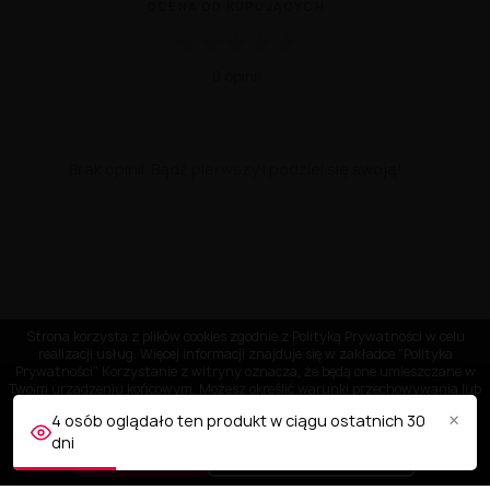
OCENA OD KUPUJĄCYCH
★
★
★
★
★
0 opinii
Brak opinii. Bądź pierwszy i podziel się swoją!
Strona korzysta z plików cookies zgodnie z Polityką Prywatności w celu
realizacji usług. Więcej informacji znajduje się w zakładce "Polityka
Prywatności" Korzystanie z witryny oznacza, że będą one umieszczane w
Twoim urządzeniu końcowym. Możesz określić warunki przechowywania lub
dostępu do plików cookies w Twojej przeglądarce.
×
4 osób oglądało ten produkt w ciągu ostatnich 30
dni
AKCEPTUJĘ
Dostosuj ustawienia