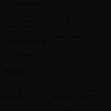
Kraj pochodzenia:
UE
Crystal Salt – Blue Fusion 20mg to
trójskładnikowa owocowa bomba
, która łączy
słodycz, cierpkość i świeżość
w każdej kropli.
Idealny wybór dla tych, którzy lubią
mocne,
owocowe smaki z leśnym charakterem i
wyrazistym profilem.
High-contrast mode
PODOBNE
Liquid Only Salt 10ml - Blue
Liquid Aisu Salt - Blue
Razz 20mg
Raspberry 20mg 10ml