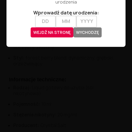
wielowarstwowego, świeżego i intensywnego
.
urodzenia
Wprowadź datę urodzenia:
Profil smakowy:
Główne nuty:
malina, borówka, czarna
porzeczka
WEJDŹ NA STRONĘ
WYCHODZĘ
Charakter:
owocowy, słodko-kwaśny,
soczysty, złożony
Styl:
forest berry blend, dynamiczny, głęboki,
orzeźwiający
Informacje techniczne:
Rodzaj:
Liquid gotowy do użycia (sól
nikotynowa)
Pojemność:
10 ml
Stężenie nikotyny:
20 mg/ml
Producent:
Crystal Salt