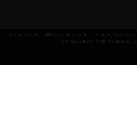
Strona korzysta z plików cookies zgodnie z Polityką Prywatności 
umieszczane w Twoim urządzeniu koń
OBSŁUGA KLIENTA
NASZA FIRM
Płatność
O firmie
Dostawa
Regulamin
Polityka zwrotów
Polityka prywat
Kontakt z nami
Pliki Cookies