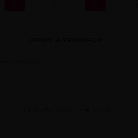


OPINIE O PRODUKCIE
NA OD KUPUJĄCYCH
★
★
★
★
ii
Brak opinii. Bądź pierwszy i podziel się swoją!