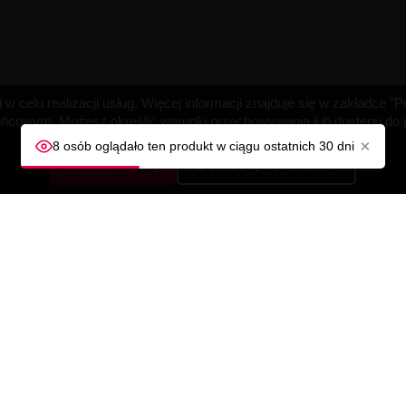
w celu realizacji usług. Więcej informacji znajduje się w zakładce 
cowym. Możesz określić warunki przechowywania lub dostępu do pl
×
8 osób oglądało ten produkt w ciągu ostatnich 30 dni
AKCEPTUJĘ
Dostosuj ustawienia
A
TWOJE KONTO
Śledzenie zamówienia
Zaloguj się
ności
Utwórz konto