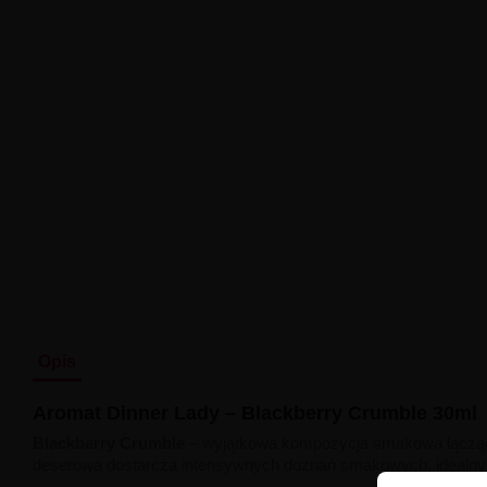
Opis
Aromat Dinner Lady – Blackberry Crumble 30ml
Blackberry Crumble
–
wyjątkowa kompozycja smakowa łącząca
deserowa dostarcza intensywnych doznań smakowych, idealnyc