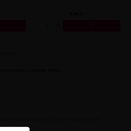
0,86 zł

 175 zł.
i korzystania z naszego sklepu.
piącą, maślaną kruszonką.
Ta harmonijna mieszanka