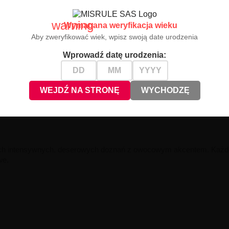
warning
Wymagana weryfikacja wieku
Aby zweryfikować wiek, wpisz swoją date urodzenia
Wprowadź datę urodzenia:
WEJDŹ NA STRONĘ
WYCHODZĘ
ych intensywnych, deserowych doznań z owocowym akcentem.
Każde
we.