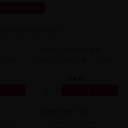
kt będzie dostępny
sz że zapoznałeś się z ustawą TPD
aceutyczny
Pack Diy 12MG 70/30 - 200ML - Vape Shake
79,90 zł

g 50/50
Butelka 10ml Klon Gorilla