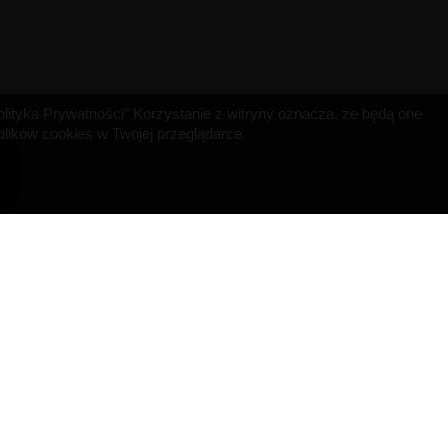
"Polityka Prywatności" Korzystanie z witryny oznacza, że będą one
ików cookies w Twojej przeglądarce.
INFORMACJA O SKLEPIE
MISRULE SAS
529 Avenue de Fleuride
13400 AUBAGNE
Francja
Napisz do nas:
contact@bigvapoteur.com