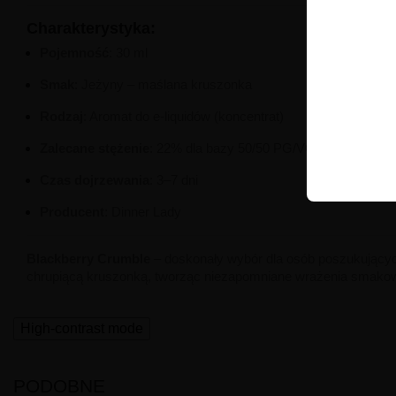
Charakterystyka:
Pojemność
:
30 ml
Smak
:
Jeżyny – maślana kruszonka
Rodzaj
:
Aromat do e-liquidów (koncentrat)
Zalecane stężenie
:
22% dla bazy 50/50 PG/VG
Czas dojrzewania
:
3–7 dni
​
Producent
:
Dinner Lady
Blackberry Crumble
–
doskonały wybór dla osób poszukując
chrupiącą kruszonką, tworząc niezapomniane wrażenia smako
High-contrast mode
PODOBNE