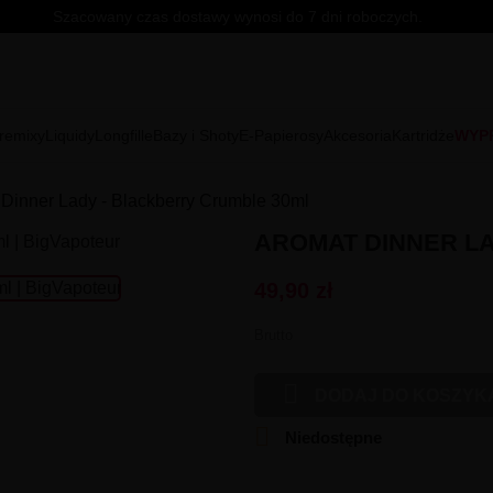
Szacowany czas dostawy wynosi do 7 dni roboczych.
remixy
Liquidy
Longfille
Bazy i Shoty
E-Papierosy
Akcesoria
Kartridże
WYP
Dinner Lady - Blackberry Crumble 30ml
AROMAT DINNER L
49,90 zł
Brutto

DODAJ DO KOSZYK

Niedostępne