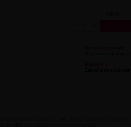
7,49 zł

Darmowa dostawa
Darmowa dostawa już od
Regulamin
Zapoznaj się z zasadam
 w sobie smak soczystych, ciepłych jeżyn zapieczonych pod chru
h dla miłośników słodkich i owocowych aromatów.