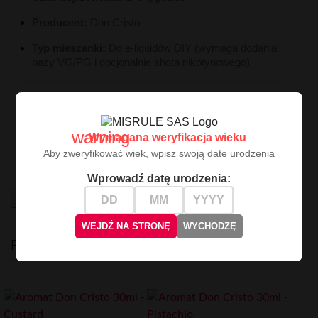
Producent:
Don Cristo
Typ mieszanki:
Do e-liquidów DIY (wymaga dodania
bazy VG/PG i opcjonalnie shota nikotynowego)
Don Cristo Sesame 30ml
to wybór dla tych, którzy
cenią sobie tytoniową klasykę w nowoczesnym,
orientalnym wydaniu. Głębia, elegancja i nietypowy
warning
Wymagana weryfikacja wieku
charakter – idealny na wieczorne sesje z
Aby zweryfikować wiek, wpisz swoją date urodzenia
waporyzatorem.
Wprowadź datę urodzenia:
High-contrast mode
WEJDŹ NA STRONĘ
WYCHODZĘ
PODOBNE