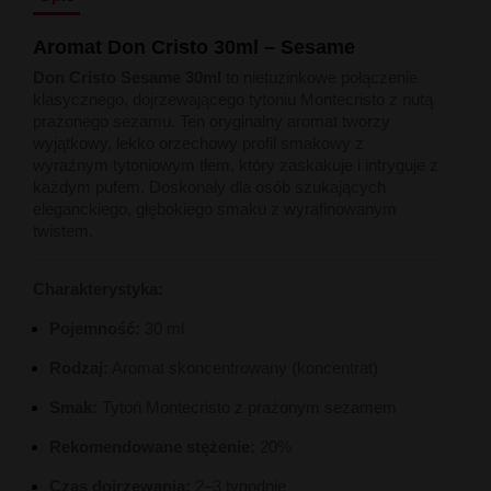
Liquid Delili Salt 20mg
Liquid Devil Salt 19mg
Aromat Don Cristo 30ml – Sesame
Liquid DARK LINE SALT 10ml - 20mg
Liquid Dark Line Double Salt 20mg
Don Cristo Sesame 30ml
to nietuzinkowe połączenie
Liquid Dark Line Boost Salt 10ML - 20MG
klasycznego, dojrzewającego tytoniu Montecristo z nutą
Liquid Dark Line Black Salt 20mg
prażonego sezamu. Ten oryginalny aromat tworzy
Liquid Dark Line 10ml 3-18mg
wyjątkowy, lekko orzechowy profil smakowy z
Liquid Crystal Salt 20mg
wyraźnym tytoniowym tłem, który zaskakuje i intryguje z
Liquid Crystal Promax Salt 20mg
każdym pufem. Doskonały dla osób szukających
Liquid Crystal Clear Salts 20mg
eleganckiego, głębokiego smaku z wyrafinowanym
Liquid CRISTALLITE Salt 20mg
twistem.
Liquid Crazy Labs 20mg
Liquid Chill Out Salt 20mg
Charakterystyka:
Liquid Bar Juice 5000 Salt 20mg
Liquid Aroma King Salt 20mg
Pojemność:
30 ml
Liquid Aisu Salt 20mg
Liquid Aisu Salt 10mg
Rodzaj:
Aromat skoncentrowany (koncentrat)
Liquid A&L Ultimate Nicotine 6-18mg
Liquid A&L 0mg
Smak:
Tytoń Montecristo z prażonym sezamem
Rekomendowane stężenie:
20%
Czas dojrzewania:
2–3 tygodnie