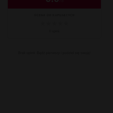
/
5
OCENA OD KUPUJĄCYCH
★
★
★
★
★
0 opinii
Brak opinii. Bądź pierwszy i podziel się swoją!