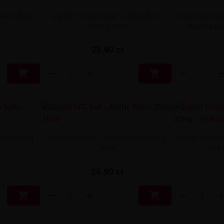
 Berry Burst
Liquid Tornado Salt - Mixed Berry
Liquid Just Ju
20mg 10ml
Burst & L
25,90 zł


alts 20mg -
Liquid IVG Salt - Arctic Berry 20mg
Liquid Oxva O
10ml
Pink
24,90 zł

