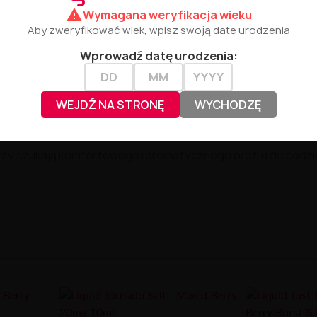
warning
Wymagana weryfikacja wieku
Aby zweryfikować wiek, wpisz swoją date urodzenia
Wprowadź datę urodzenia:
WEJDŹ NA STRONĘ
WYCHODZĘ
zy szukają komfortowego i aromatycznego profilu do codzi