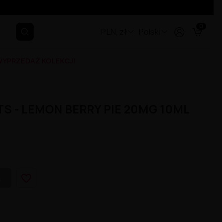
0
PLN, zł
Polski
YPRZEDAŻ KOLEKCJI
TS - LEMON BERRY PIE 20MG 10ML
favorite_border
A