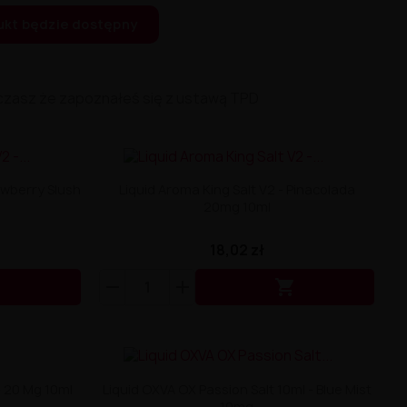
ukt będzie dostępny
czasz że zapoznałeś się z ustawą TPD
awberry Slush
Liquid Aroma King Salt V2 - Pinacolada
20mg 10ml
18,02 zł


- 20 Mg 10ml
Liquid OXVA OX Passion Salt 10ml - Blue Mist
10mg