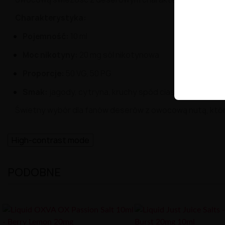
Charakterystyka:
Pojemność:
10 ml
Moc nikotyny:
20 mg sól nikotynowa
Proporcje:
50 VG, 50 PG
Smak:
jagody, cytryna, kruchy spód ciasta
Świetny wybór dla fanów deserów z owocową nutą, któr
High-contrast mode
PODOBNE