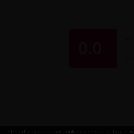
OCE
0.0
★
/
5
0 opi
Strona korzysta z plików cookies zgodnie z Polityką Prywa