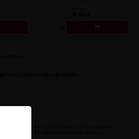
18,83 zł


od 175 zł.
ami korzystania z naszego sklepu.
 spód tworzą smak przypominający domowy wypiek.
e lubią wyrafinowane, warstwowe smaki łączące