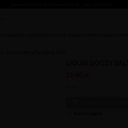
Szacowany czas dostawy wynosi do 7 dni roboczych.
emixy
Liquidy
Longfille
Bazy i Shoty
E-Papierosy
Akcesoria
Kartridże
W
ts - Lemon Berry Pie 20mg 10ml
LIQUID DOOZY SAL
22,90 zł
Brutto

DODAJ DO KOSZYK

Niedostępne