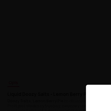
Opis
Liquid Doozy Salts - Lemon Berry Pie 20mg 1
Doozy Salts, Lemon Berry Pie
to deserowa kompozycja, 
Profil jest słodko cytrusowy, owocowy i ciepły, a jedno
owocową świeżość z deserowym charakterem.