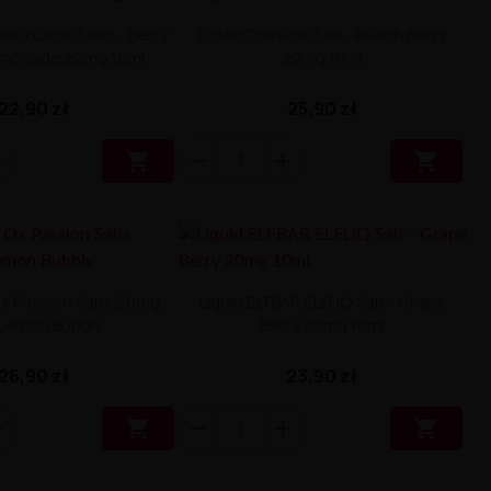
ice Fusion Salts - Berry
Liquid Tornado Salt - Peach Berry
emonade 20mg 10ml
20mg 10ml
22,90 zł
25,90 zł


x Passion Salts 20mg -
Liquid ELFBAR ELFLIQ Salt - Grape
 Lemon Bubbly
Berry 20mg 10ml
26,90 zł
23,90 zł

