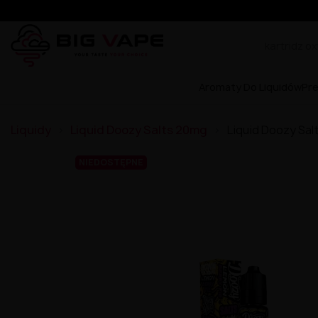
Aromaty Do Liquidów
Pr
Liquidy
Liquid Doozy Salts 20mg
Liquid Doozy Sal
NIEDOSTĘPNE