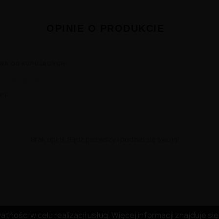
OPINIE O PRODUKCIE
NA OD KUPUJĄCYCH
★
★
★
★
nii
Brak opinii. Bądź pierwszy i podziel się swoją!
tności w celu realizacji usług. Więcej informacji znajduje s