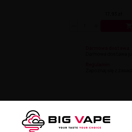
17,93 zł
Darmowa dostawa
Darmowa dostawa już 
Regulamin
Zapoznaj się z zasad
0ml
w której słodkie jagody, świeża cytryna i maślany kruchy
cześnie lekko orzeźwiający. To idealny liquid dla osób, któr