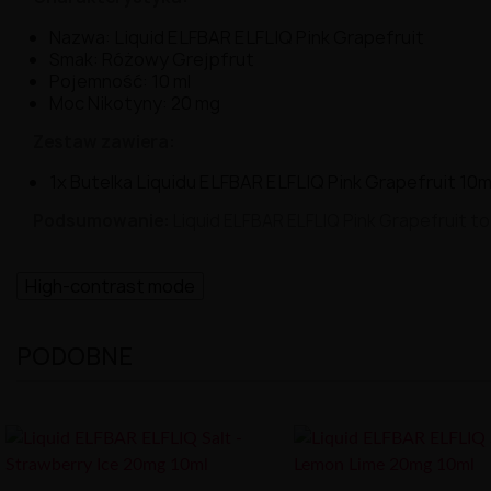
Nazwa: Liquid ELFBAR ELFLIQ Pink Grapefruit
Smak: Różowy Grejpfrut
Pojemność: 10 ml
Moc Nikotyny: 20 mg
Zestaw zawiera:
1x Butelka Liquidu ELFBAR ELFLIQ Pink Grapefruit 10m
Podsumowanie:
Liquid ELFBAR ELFLIQ Pink Grapefruit 
High-contrast mode
PODOBNE