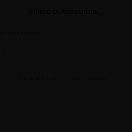
OPINIE O PRODUKCIE
NA OD KUPUJĄCYCH
★
★
★
★
nii
Brak opinii. Bądź pierwszy i podziel się swoją!