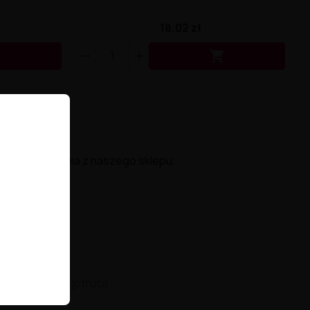
18,02 zł


od 175 zł.
ami korzystania z naszego sklepu.
o różowego grejpfruta.