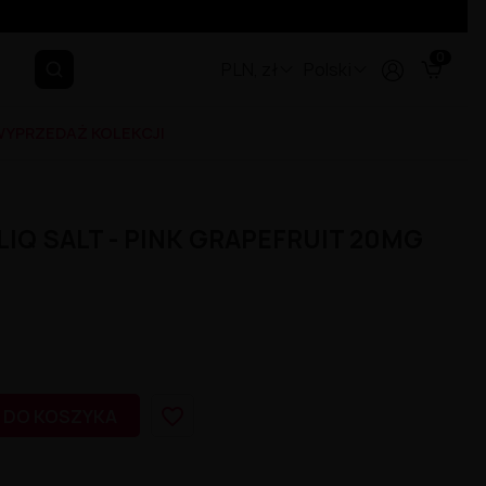
0
PLN, zł
Polski
YPRZEDAŻ KOLEKCJI
LIQ SALT - PINK GRAPEFRUIT 20MG
favorite_border
 DO KOSZYKA