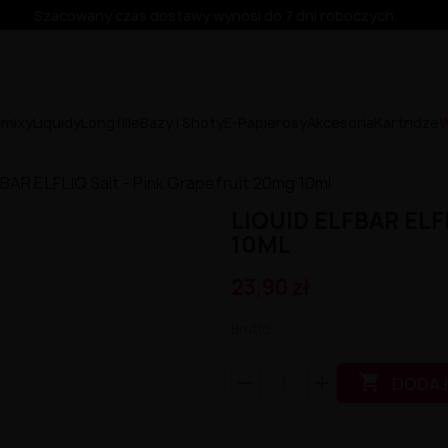
Szacowany czas dostawy wynosi do 7 dni roboczych.
emixy
Liquidy
Longfille
Bazy i Shoty
E-Papierosy
Akcesoria
Kartridże
W
FBAR ELFLIQ Salt - Pink Grapefruit 20mg 10ml
LIQUID ELFBAR ELF
10ML
23,90 zł
Brutto

DODAJ