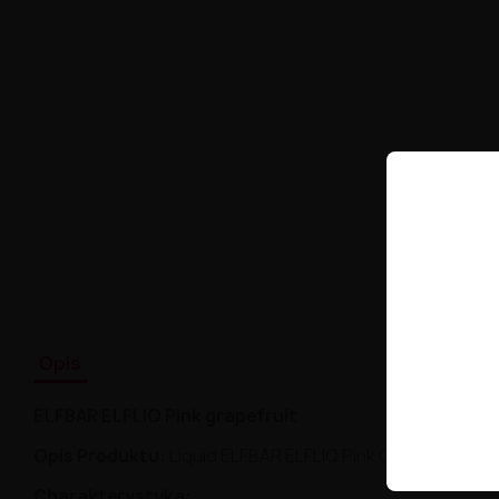
Opis
ELFBAR ELFLIQ Pink grapefruit
Opis Produktu:
Liquid ELFBAR ELFLIQ Pink Grapefruit to
Charakterystyka: