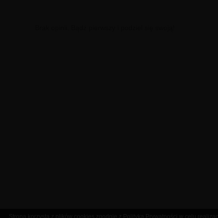
Brak opinii. Bądź pierwszy i podziel się swoją!
Strona korzysta z plików cookies zgodnie z Polityką Prywatności w celu realizac