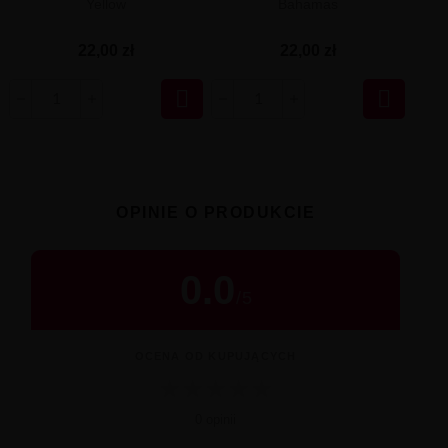
Yellow
Bahamas
22,00 zł
22,00 zł


OPINIE O PRODUKCIE
0.0
/
5
OCENA OD KUPUJĄCYCH
★
★
★
★
★
0 opinii