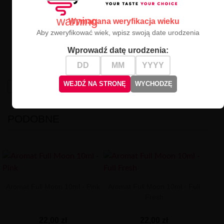
Kraj pochodzenia
: Malezja / Francja
warning
Wymagana weryfikacja wieku
Aby zweryfikować wiek, wpisz swoją date urodzenia
Eve
to idealna propozycja dla tych, którzy lubią
nieoczywiste, owocowe miksy z głębią i tajemnicą w
Wprowadź datę urodzenia:
tle
– słodka pokusa w każdej chmurce.
WEJDŹ NA STRONĘ
WYCHODZĘ
High-contrast mode
PODOBNE
Aromat Full Moon 10ml - Pink
Aromat Full Moon 10ml - Full
Fresh
22,00 zł
22,00 zł