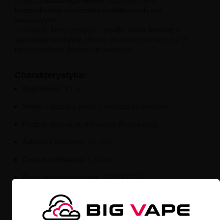
smaku
zakazanego owocu
, wzbogacona o
kompleksową mieszankę dodatkowych nut
owocowych
.
To aromat, który intryguje –
słodki, lekko kwaśny i
owocowo-soczysty
, idealny dla osób poszukujących
nieoczywistych doznań smakowych.
Charakterystyka:
Pojemność
: 10 ml
Smak
: zakazany owoc + mieszanka owoców
Rodzaj
: aromat do e-liquidów (koncentrat)
Zalecane stężenie
: 10–15%
Czas dojrzewania
: 3–5 dni
Baza rekomendowana
: 50/50 PG/VG
Linia
: Full Moon
Producent
: Full Moon