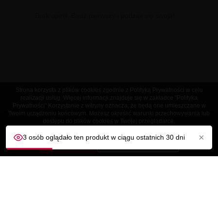
Brak opinii. Bądź pierwszy i podziel się swoją!
Strona korzysta z plików cookies zgodnie z Polityką Prywatności w celu
realizacji usług. Więcej informacji znajduje się w zakładce "Polityka
Prywatności" Korzystanie z witryny oznacza, że będą one umieszczane w
Twoim urządzeniu końcowym. Możesz określić warunki przechowywania lub
dostępu do plików cookies w Twojej przeglądarce.
×
3 osób oglądało ten produkt w ciągu ostatnich 30 dni
AKCEPTUJĘ
Dostosuj ustawienia