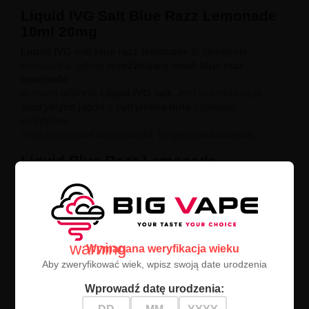
Liquid IVG Salt Blue Razz Lemonade
10ml 20mg
Liquid IVG salt blue razz lemonade
to niezwykła
mieszanka, odkryj
orzeźwiający smak blue razz
lemonade
w nowej odsłonie
Liquid IVG salt
. Jest to kombinacja
soczystych jagód z cytrynową nutą
zapewnia
wyjątkowe
i niezapomniane doznania dla Twojego podniebienia.
Liquid Blue Razz Lemonade -
Charakterystyka:
Objętość
: 10ml
Moc nikotyny
: 20mg
Zestaw IVG Salt Blue Razz
warning
Wymagana weryfikacja wieku
Lemonade zawiera:
Aby zweryfikować wiek, wpisz swoją date urodzenia
1 butelkę Liquid IVG salt Blue Razz Lemonade 10ml
Wprowadź datę urodzenia:
Liquid blue razz lemonade
to Innowacyjny smak, który