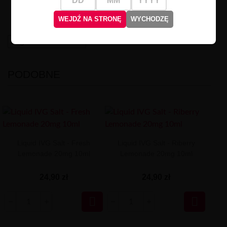
pobudza zmysły i zaspokaja Twoje pragnienie
świeżości.
WEJDŹ NA STRONĘ
WYCHODZĘ
High-contrast mode
PODOBNE
Liquid IVG Salt - Fresh
Liquid IVG Salt - Riberry
Lemonade 20mg 10ml
Lemonade 20mg 10ml
24,90 zł
24,90 zł

