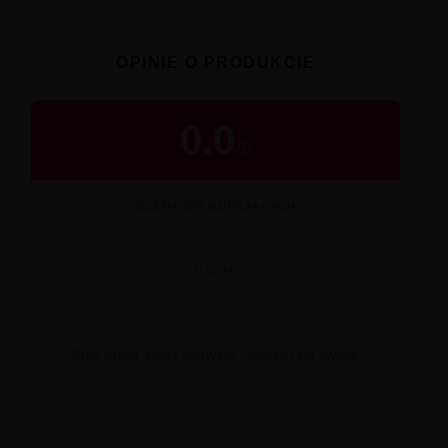
OPINIE O PRODUKCIE
0.0
/
5
OCENA OD KUPUJĄCYCH
★
★
★
★
★
0 opinii
Brak opinii. Bądź pierwszy i podziel się swoją!