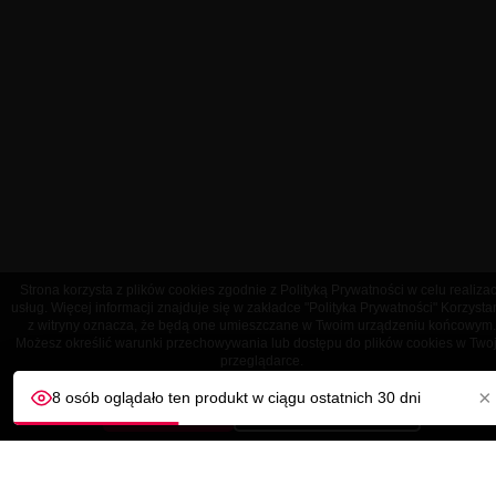
Strona korzysta z plików cookies zgodnie z Polityką Prywatności w celu realizac
usług. Więcej informacji znajduje się w zakładce "Polityka Prywatności" Korzysta
z witryny oznacza, że będą one umieszczane w Twoim urządzeniu końcowym.
Możesz określić warunki przechowywania lub dostępu do plików cookies w Twoj
OBSŁUGA KLIENTA
przeglądarce.
×
8 osób oglądało ten produkt w ciągu ostatnich 30 dni
AKCEPTUJĘ
Dostosuj ustawienia
NASZA FIRMA

TWOJE KONTO