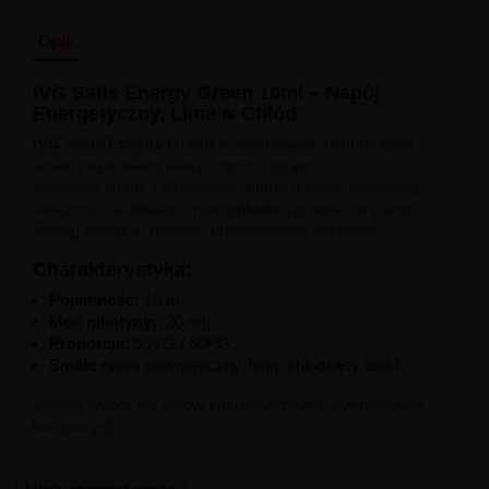
Liquid Delili Salt 20mg
Liquid Devil Salt 19mg
Opis
Liquid DARK LINE SALT 10ml - 20mg
Liquid Dark Line Double Salt 20mg
IVG Salts Energy Green 10ml – Napój
Liquid Dark Line Boost Salt 10ML - 20MG
Energetyczny, Lima & Chłód
Liquid Dark Line Black Salt 20mg
Liquid Dark Line 10ml 3-18mg
IVG Salts Energy Green
to intensywny, pobudzający
Liquid Crystal Salt 20mg
smak inspirowany klasycznym napojem
Liquid Crystal Promax Salt 20mg
energetycznym. Orzeźwiająca
lima
dodaje cytrusowej
Liquid Crystal Clear Salts 20mg
świeżości, a delikatna nuta
chłodu
sprawia, że każdy
Liquid CRISTALLITE Salt 20mg
zaciąg przynosi mocne i odświeżające doznania.
Liquid Crazy Labs 20mg
Charakterystyka:
Liquid Chill Out Salt 20mg
Liquid Bar Juice 5000 Salt 20mg
Pojemność:
10 ml
Liquid Aroma King Salt 20mg
Moc nikotyny:
20 mg
Liquid Aisu Salt 20mg
Proporcja:
50VG / 50PG
Liquid Aisu Salt 10mg
Smak:
napój energetyczny, lima, chłodzący efekt
Liquid A&L Ultimate Nicotine 6-18mg
Liquid A&L 0mg
Idealny wybór dla fanów energetycznych, cytrusowych
kompozycji!