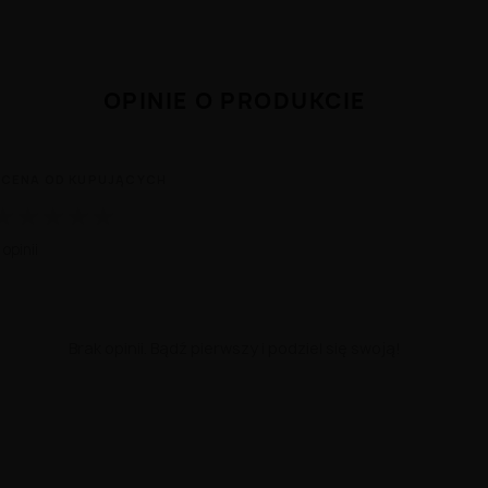
OPINIE O PRODUKCIE
CENA OD KUPUJĄCYCH
★
★
★
★
★
 opinii
Brak opinii. Bądź pierwszy i podziel się swoją!