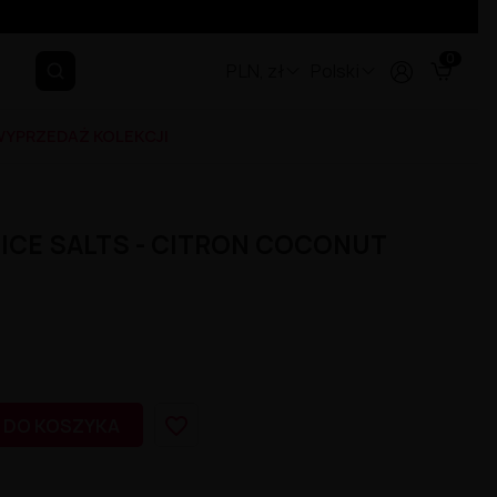
0
PLN, zł
Polski
YPRZEDAŻ KOLEKCJI
E ICE SALTS - CITRON COCONUT
favorite_border
 DO KOSZYKA