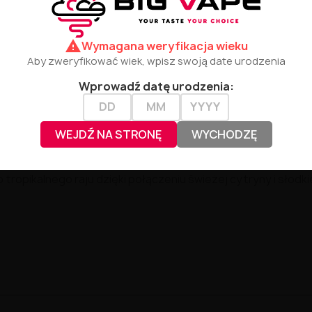
okosa.
warning
Wymagana weryfikacja wieku
Aby zweryfikować wiek, wpisz swoją date urodzenia
Wprowadź datę urodzenia:
WEJDŹ NA STRONĘ
WYCHODZĘ
 tropikalnego raju dzięki połączeniu świeżej cytryny i słodk