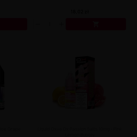
18,02 zł


Aloe Grape
Liquid Oxva Ox Passion Salts 10mg - Pink
Lemon Bubbly