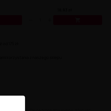
18,83 zł


od 175 zł.
ami korzystania z naszego sklepu.
smak przeniesie Cię na tropikalną wyspę, oferując