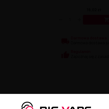
18,02 zł
Darmowa dostawa
Darmowa dostawa już 
Regulamin
Zapoznaj się z zasad
okosa w liquidzie Just Juice Citron Coconut. Ten wyjątkowy 