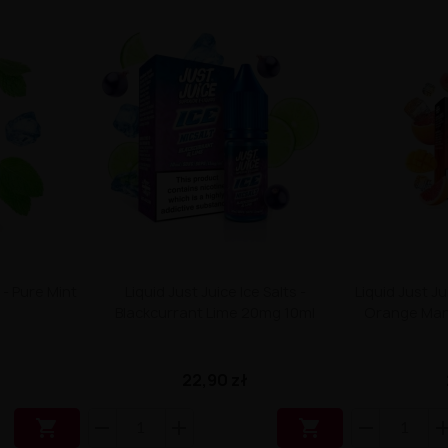
 - Pure Mint
Liquid Just Juice Ice Salts -
Liquid Just Ju
Blackcurrant Lime 20mg 10ml
Orange Man
22,90 zł

