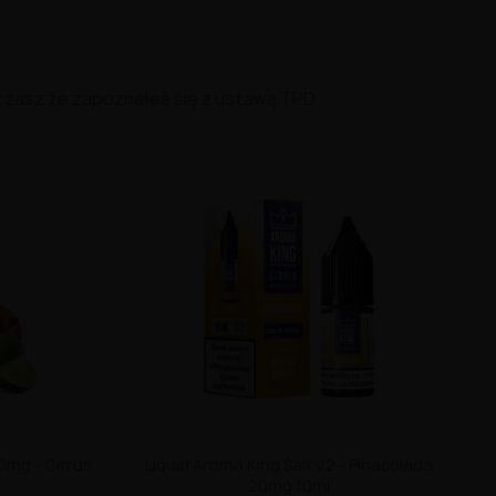
czasz że zapoznałeś się z ustawą TPD
10mg - Citrus
Liquid Aroma King Salt V2 - Pinacolada
20mg 10ml