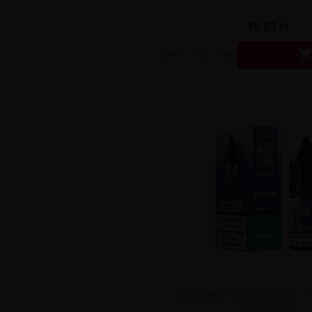
18,83 zł
Liquid Aroma King Salt V2 - 
20mg 10ml