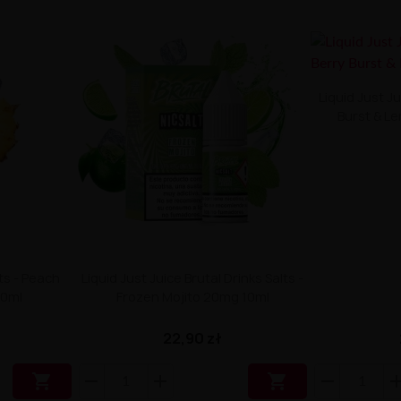
Liquid Just Ju
Burst & L
lts - Peach
Liquid Just Juice Brutal Drinks Salts -
10ml
Frozen Mojito 20mg 10ml
22,90 zł

