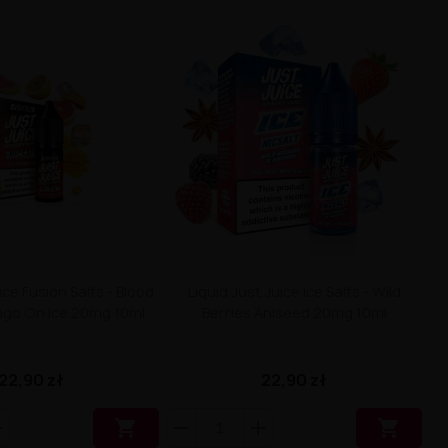
ice Fusion Salts - Blood
Liquid Just Juice Ice Salts - Wild
go On Ice 20mg 10ml
Berries Aniseed 20mg 10ml
22,90 zł
22,90 zł

