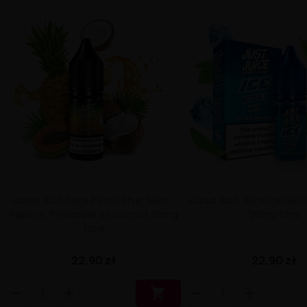
Liquid Just Juice Exotic Fruit Salts -
Liquid Just Juice Ice Salts
Papaya, Pineapple & Coconut 20mg
20mg 10ml
10ml
22,90 zł
22,90 zł
