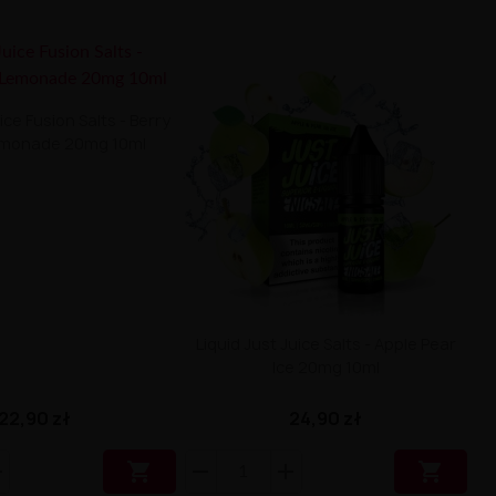
ice Fusion Salts - Berry
emonade 20mg 10ml
Liquid Just Juice Salts - Apple Pear
Ice 20mg 10ml
22,90 zł
24,90 zł

