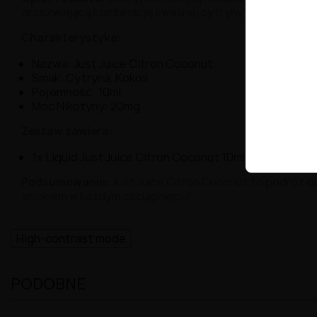
orzeźwiającą kombinację kwaśnej cytryny i słodkiego k
Charakterystyka:
Nazwa: Just Juice Citron Coconut
Smak: Cytryna, Kokos
Pojemność: 10ml
Moc Nikotyny: 20mg
Zestaw zawiera:
1x Liquid Just Juice Citron Coconut 10ml
Podsumowanie:
Just Juice Citron Coconut to podróż do
smakiem w każdym zaciągnięciu!
High-contrast mode
PODOBNE