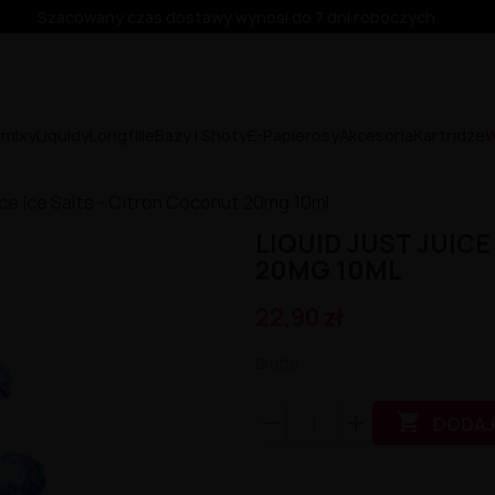
Szacowany czas dostawy wynosi do 7 dni roboczych.
emixy
Liquidy
Longfille
Bazy i Shoty
E-Papierosy
Akcesoria
Kartridże
W
ice Ice Salts - Citron Coconut 20mg 10ml
LIQUID JUST JUIC
20MG 10ML
22,90 zł
Brutto

DODAJ