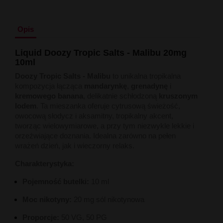
Liquid Delili Salt 20mg
Liquid Devil Salt 19mg
Liquid DARK LINE SALT 10ml - 20mg
Opis
Liquid Dark Line Double Salt 20mg
Liquid Dark Line Boost Salt 10ML - 20MG
Liquid Doozy Tropic Salts - Malibu 20mg
Liquid Dark Line Black Salt 20mg
10ml
Liquid Dark Line 10ml 3-18mg
Liquid Crystal Salt 20mg
Doozy Tropic Salts - Malibu
to unikalna tropikalna
Liquid Crystal Promax Salt 20mg
kompozycja łącząca
mandarynkę
,
grenadynę
i
Liquid Crystal Clear Salts 20mg
kremowego banana
, delikatnie schłodzoną
kruszonym
Liquid CRISTALLITE Salt 20mg
lodem
. Ta mieszanka oferuje cytrusową świeżość,
Liquid Crazy Labs 20mg
owocową słodycz i aksamitny, tropikalny akcent,
Liquid Chill Out Salt 20mg
tworząc wielowymiarowe, a przy tym niezwykle lekkie i
Liquid Bar Juice 5000 Salt 20mg
orzeźwiające doznania. Idealna zarówno na pełen
Liquid Aroma King Salt 20mg
wrażeń dzień, jak i wieczorny relaks.
Liquid Aisu Salt 20mg
Charakterystyka:
Liquid Aisu Salt 10mg
Liquid A&L Ultimate Nicotine 6-18mg
Pojemność butelki:
10 ml
Liquid A&L 0mg
Moc nikotyny:
20 mg sól nikotynowa
Proporcje:
50 VG, 50 PG