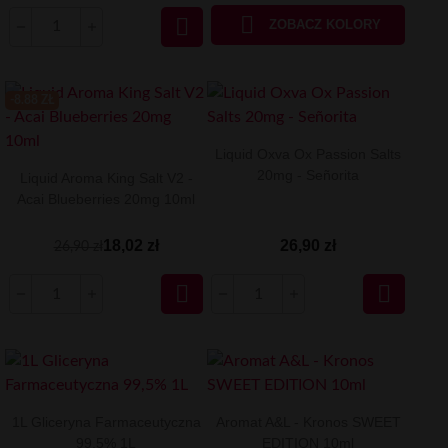


ZOBACZ KOLORY
-8.88 ZŁ
Liquid Oxva Ox Passion Salts
20mg - Señorita
Liquid Aroma King Salt V2 -
Acai Blueberries 20mg 10ml
18,02 zł
26,90 zł
26,90 zł


1L Gliceryna Farmaceutyczna
Aromat A&L - Kronos SWEET
99,5% 1L
EDITION 10ml