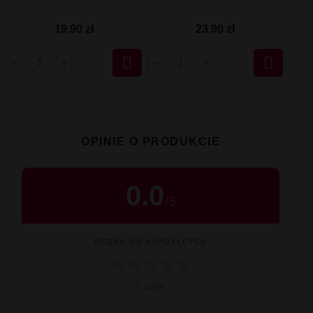
19,90 zł
23,90 zł


OPINIE O PRODUKCIE
0.0
/
5
OCENA OD KUPUJĄCYCH
★
★
★
★
★
0 opinii