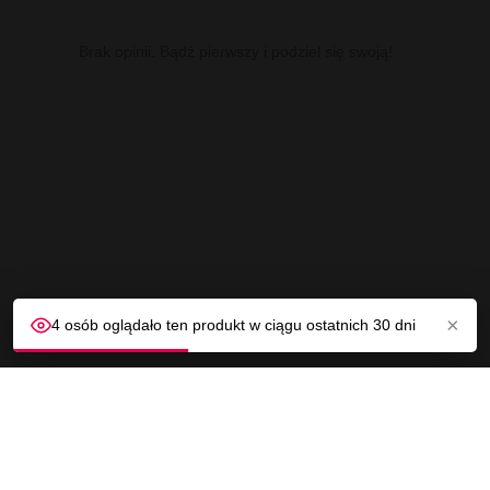
Brak opinii. Bądź pierwszy i podziel się swoją!
×
4 osób oglądało ten produkt w ciągu ostatnich 30 dni