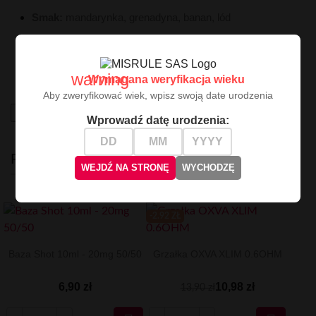
Smak:
mandarynka, grenadyna, banan, lód
Kompozycja stworzona dla osób które chcą połączyć
egzotyczną słodycz z cytrusową energią i chłodzącą
świeżością.
warning
Wymagana weryfikacja wieku
Aby zweryfikować wiek, wpisz swoją date urodzenia
High-contrast mode
Wprowadź datę urodzenia:
PODOBNE
WEJDŹ NA STRONĘ
WYCHODZĘ
-2.92 ZŁ
Baza Shot 10ml - 20mg 50/50
Grzałka OXVA XLIM 0.6OHM
6,90 zł
10,98 zł
13,90 zł