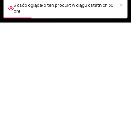
dostępu do plików cookies w Twojej przeglądarce.
×
3 osób oglądało ten produkt w ciągu ostatnich 30
dni
AKCEPTUJĘ
Dostosuj ustawienia
OBSŁUGA KLIENTA
NASZA FIRMA
TWOJE KONTO
