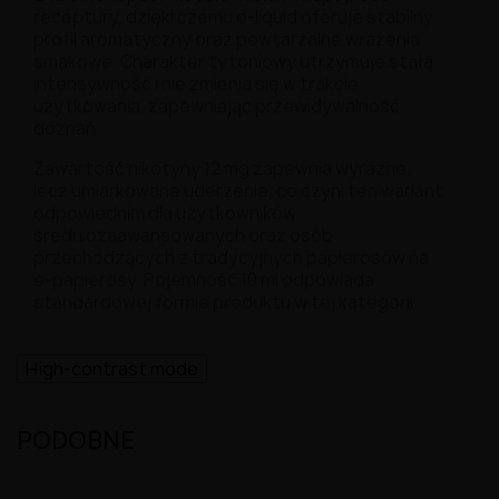
receptury, dzięki czemu e-liquid oferuje stabilny
profil aromatyczny oraz powtarzalne wrażenia
smakowe. Charakter tytoniowy utrzymuje stałą
intensywność i nie zmienia się w trakcie
użytkowania, zapewniając przewidywalność
doznań.
Zawartość nikotyny 12 mg zapewnia wyraźne,
lecz umiarkowane uderzenie, co czyni ten wariant
odpowiednim dla użytkowników
średniozaawansowanych oraz osób
przechodzących z tradycyjnych papierosów na
e-papierosy. Pojemność 10 ml odpowiada
standardowej formie produktu w tej kategorii.
High-contrast mode
PODOBNE