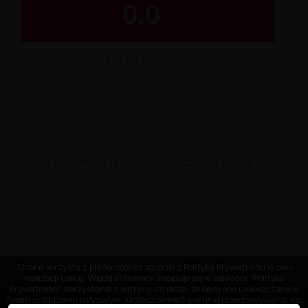
0.0
/
5
OCENA OD KUPUJĄCYCH
★
★
★
★
★
0 opinii
Brak opinii. Bądź pierwszy i podziel się swoją!
Strona korzysta z plików cookies zgodnie z Polityką Prywatności w celu
realizacji usług. Więcej informacji znajduje się w zakładce "Polityka
Prywatności" Korzystanie z witryny oznacza, że będą one umieszczane w
Twoim urządzeniu końcowym. Możesz określić warunki przechowywania lub