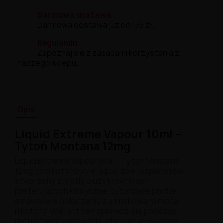
Darmowa dostawa
Darmowa dostawa już od 175 zł.
Regulamin
Zapoznaj się z zasadami korzystania z
naszego sklepu.
Opis
Liquid Extreme Vapour 10ml –
Tytoń Montana 12mg
Liquid Extreme Vapour 10ml – Tytoń Montana
12mg to nikotynowy e-liquid do e-papierosów,
stworzony z myślą o użytkownikach
preferujących klasyczne, tytoniowe profile
smakowe w połączeniu z umiarkowaną mocą
nikotyny. Wariant ten sprawdzi się podczas
regularnego vapowania, oferując wyważone