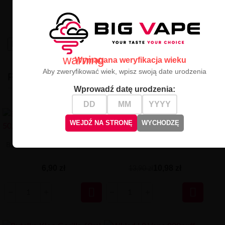
Odkryj
Liquid Fantasi Nic Salts
– absolutny hit dla
poszukiwaczy wyjątkowych, intensywnych smaków!
High-contrast mode
warning
Wymagana weryfikacja wieku
Aby zweryfikować wiek, wpisz swoją date urodzenia
PODOBNE
Wprowadź datę urodzenia:
-2.92 ZŁ
WEJDŹ NA STRONĘ
WYCHODZĘ
Baza Shot 10ml - 20mg 50/50
Grzałka OXVA XLIM 0.6OHM
6,90 zł
10,98 zł
13,90 zł

