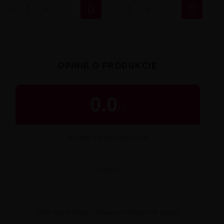


OPINIE O PRODUKCIE
0.0
/
5
OCENA OD KUPUJĄCYCH
★
★
★
★
★
0 opinii
Brak opinii. Bądź pierwszy i podziel się swoją!