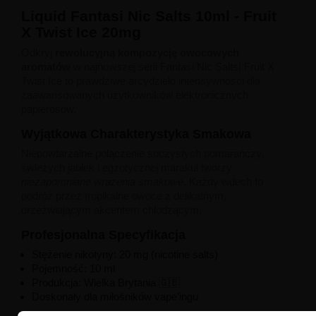
Liquid Fantasi Nic Salts 10ml - Fruit
X Twist Ice 20mg
Odkryj
rewolucyjną kompozycję owocowych
aromatów
w najnowszej serii Fantasi Nic Salts! Fruit X
Twist Ice to prawdziwe arcydzieło intensywności dla
zaawansowanych użytkowników elektronicznych
papierosów.
Wyjątkowa Charakterystyka Smakowa
Niepowtarzalne połączenie soczystych pomarańczy,
świeżych jabłek i egzotycznej marakui tworzy
niezapomniane wrażenia smakowe
. Każdy wdech to
podróż przez tropikalne owoce z delikatnym,
orzeźwiającym akcentem chłodzącym.
Profesjonalna Specyfikacja
Stężenie nikotyny: 20 mg (nicotine salts)
Pojemność: 10 ml
Produkcja: Wielka Brytania 🇬🇧
Doskonały dla miłośników vape'ingu