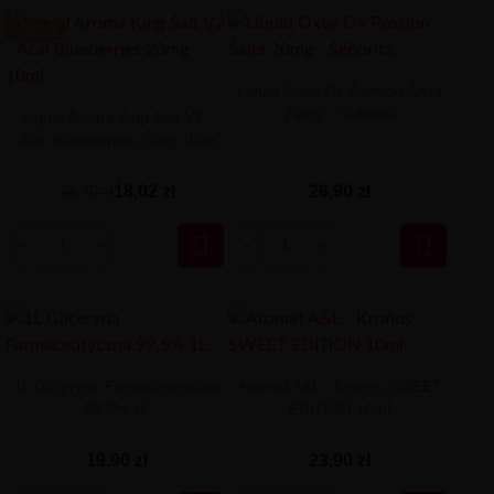
-8.88 ZŁ
Liquid Oxva Ox Passion Salts
20mg - Señorita
Liquid Aroma King Salt V2 -
Acai Blueberries 20mg 10ml
18,02 zł
26,90 zł
26,90 zł


1L Gliceryna Farmaceutyczna
Aromat A&L - Kronos SWEET
99,5% 1L
EDITION 10ml
19,90 zł
23,90 zł