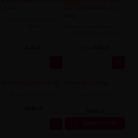
-4.36 ZŁ
Butelka Klon Gorilla 60ml -
Clear
Wkład L8 Vape 800puff - Lush
Ice Watermelon Ice 20mg
2,10 zł
5,54 zł
9,90 zł


Baza Mix 1000ml 70/30
Oxva Xlim Go Pod
49,90 zł
79,00 zł


ZOBACZ KOLORY