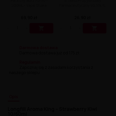
Pack Diy 9MG 70/30 -
1L Glikol Propylenowy
200ML - Vape Shake
Farmaceutyczny 99,5% 1L
69,90 zł
26,90 zł


Darmowa dostawa
Darmowa dostawa już od 175 zł.
Regulamin
Zapoznaj się z zasadami korzystania z
naszego sklepu.
Opis
Longfill
Aroma
King –
Strawberry
Kiwi
10/
60ml