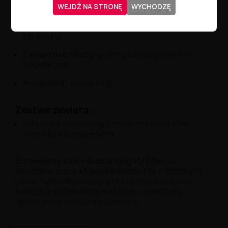
WEJDŹ NA STRONĘ
WYCHODZĘ
Zawartość
płynu:
10
ml
aromatu
Pojemność
butelki:
60
ml (
z
miejscem
na
bazę
lub
shoty)
Zawartość
nikotyny:
0
mg (
do
uzupełnienia
boosterami)
Producent:
Aroma
King
Zestaw
zawiera:
1×
butelka
Aroma
King
Strawberry
Kiwi
z
10
ml
aromatu
w
butelce
60
ml
Strawberry
Kiwi –
Aroma
King
10/
60ml
to
owocowa
uczta,
która
przeniesie
Cię
w
tropikalny
klimat.
Naturalna
słodycz
i
lekka
kwaskowatość
tworzą
orzeźwiający
profil,
który
doskonale
sprawdzi
się
o
każdej
porze
roku.