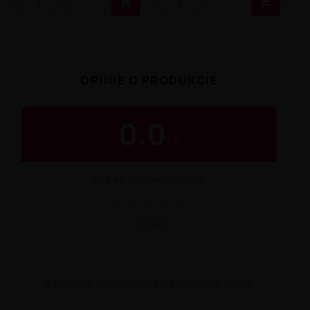


OPINIE O PRODUKCIE
0.0
/
5
OCENA OD KUPUJĄCYCH
★
★
★
★
★
0 opinii
Brak opinii. Bądź pierwszy i podziel się swoją!