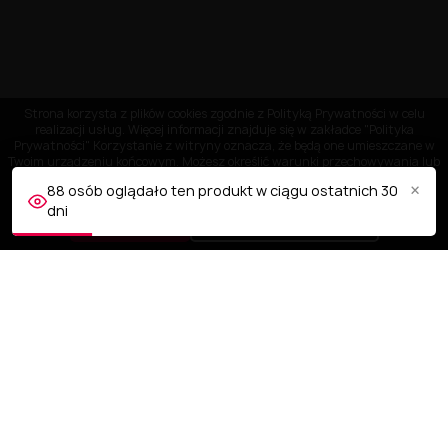
Strona korzysta z plików cookies zgodnie z Polityką Prywatności w celu
realizacji usług. Więcej informacji znajduje się w zakładce "Polityka
Prywatności" Korzystanie z witryny oznacza, że będą one umieszczane w
Twoim urządzeniu końcowym. Możesz określić warunki przechowywania lub
dostępu do plików cookies w Twojej przeglądarce.
×
88 osób oglądało ten produkt w ciągu ostatnich 30
dni
AKCEPTUJĘ
Dostosuj ustawienia