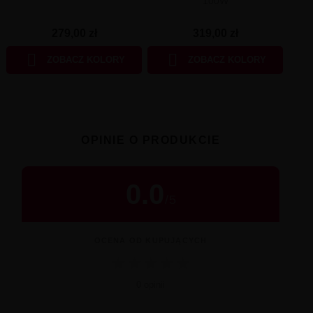
100W
279,00 zł
319,00 zł


ZOBACZ KOLORY
ZOBACZ KOLORY
OPINIE O PRODUKCIE
0.0
/
5
OCENA OD KUPUJĄCYCH
★
★
★
★
★
0 opinii