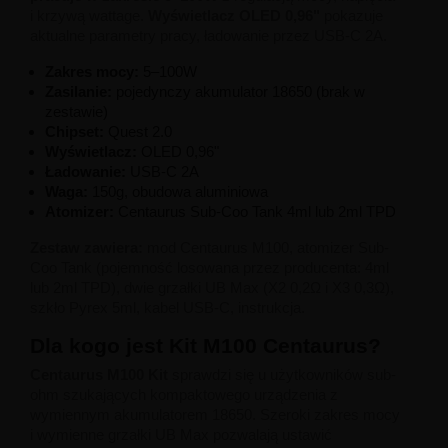
i krzywą wattage.
Wyświetlacz OLED 0,96"
pokazuje
aktualne parametry pracy, ładowanie przez USB-C 2A.
Zakres mocy:
5–100W
Zasilanie:
pojedynczy akumulator 18650 (brak w
zestawie)
Chipset:
Quest 2.0
Wyświetlacz:
OLED 0,96"
Ładowanie:
USB-C 2A
Waga:
150g, obudowa aluminiowa
Atomizer:
Centaurus Sub-Coo Tank 4ml lub 2ml TPD
Zestaw zawiera:
mod Centaurus M100, atomizer Sub-
Coo Tank (pojemność losowana przez producenta: 4ml
lub 2ml TPD), dwie grzałki UB Max (X2 0,2Ω i X3 0,3Ω),
szkło Pyrex 5ml, kabel USB-C, instrukcja.
Dla kogo jest Kit M100 Centaurus?
Centaurus M100 Kit
sprawdzi się u użytkowników sub-
ohm szukających kompaktowego urządzenia z
wymiennym akumulatorem 18650. Szeroki zakres mocy
i wymienne grzałki UB Max pozwalają ustawić