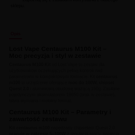
Liquid Delili Salt 20mg
sklepu.
Liquid Devil Salt 19mg
Liquid DARK LINE SALT 10ml - 20mg
Liquid Dark Line Double Salt 20mg
Liquid Dark Line Boost Salt 10ML - 20MG
Liquid Dark Line Black Salt 20mg
Opis
Liquid Dark Line 10ml 3-18mg
Liquid Crystal Salt 20mg
Lost Vape Centaurus M100 Kit –
Liquid Crystal Promax Salt 20mg
Moc precyzja i styl w zestawie
Liquid Crystal Clear Salts 20mg
Liquid CRISTALLITE Salt 20mg
Centaurus M100 Kit
od Lost Vape to zestaw dla
Liquid Crazy Labs 20mg
użytkowników oczekujących pełnej kontroli nad
Liquid Chill Out Salt 20mg
parametrami w kompaktowym formacie. Kit
centaurus
Liquid Bar Juice 5000 Salt 20mg
m100
to urządzenie oferujące
moc do 100W, chipset
Liquid Aroma King Salt 20mg
Quest 2.0
i aluminiową obudowę ważącą 150g. Zasilane
Liquid Aisu Salt 20mg
pojedynczym akumulatorem 18650 (brak w zestawie),
Liquid Aisu Salt 10mg
łatwa wymiana i mobilny format.
Liquid A&L Ultimate Nicotine 6-18mg
Centaurus M100 Kit – Parametry i
Liquid A&L 0mg
zawartość zestawu
Kit centaurus m100
napędzany chipsetem Quest 2.0
pracuje w zakresie 5–100W
z regulacją mocy, napięcia