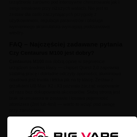
urządzenie zarówno pod intensywne chmurowanie jak i
sesje smakowe przy niższych watach. Nie jest to
zestaw dla osób zaczynających przygodę z
użytkowaniem, regulacja parametrów i obsługa
wymiennego akumulatora wymagają podstawowej
wiedzy.
FAQ – Najczęściej zadawane pytania
Czy Centaurus M100 jest dobry?
Centaurus M100
ma dobrą opinię w segmencie
urządzeń średniej klasy — chipset Quest 2.0 zapewnia
stabilną pracę i dokładne odczyty oporności, aluminiowa
obudowa jest trwała i lekka jak na tę klasę. Zestaw z
grzałkami UB Max X2 i X3 pozwala zacząć wapowanie
od razu bez dokupowania akcesoriów. Słabą stroną jest
brak akumulatora w zestawie i losowa pojemność
atomizerа (2ml lub 4ml) — warto to wziąć pod uwagę
przy zamówieniu.
Co jest lepsze Centaurus M100 czy M200?
M100 Centaurus
zasilany jest jednym akumulatorem
18650 — jest kompaktowy i lżejszy. Centaurus M200