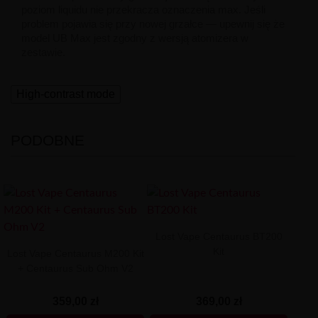
poziom liquidu nie przekracza oznaczenia max. Jeśli
problem pojawia się przy nowej grzałce — upewnij się że
model UB Max jest zgodny z wersją atomizerа w
zestawie.
High-contrast mode
PODOBNE
Lost Vape Centaurus BT200
Kit
Lost Vape Centaurus M200 Kit
+ Centaurus Sub Ohm V2
359,00 zł
369,00 zł