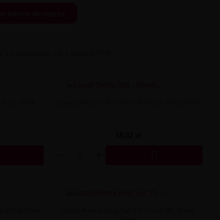
kt będzie dostępny
sz że zapoznałeś się z ustawą TPD
10mg - Pink
Liquid Delulu Salt - Ghost Whisper 20mg 10ml
18,02 zł

ama 20mg 10ml
Liquid Aroma King Salt V2 - Fruit Mix 20mg
10ml