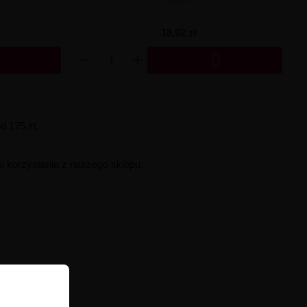
18,02 zł

 175 zł.
i korzystania z naszego sklepu.