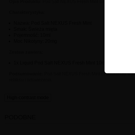
Opis Produktu:
Pod Salt NEXUS Fresh Mint to płynny orzeźwia
Charakterystyka:
Nazwa: Pod Salt NEXUS Fresh Mint
Smak: Świeża mięta
Pojemność: 10ml
Moc Nikotyny: 20mg
Zestaw zawiera:
1x Liquid Pod Salt NEXUS Fresh Mint 10ml
Podsumowanie:
Pod Salt NEXUS Fresh Mint to doskonały wybó
relaksu i odświeżenia.
High-contrast mode
PODOBNE