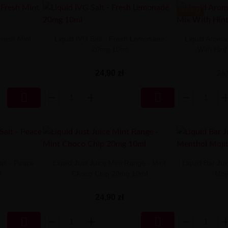
-8.88 ZŁ
Fresh Mint
Liquid IVG Salt - Fresh Lemonade
Liquid Aroma 
20mg 10ml
With Hin
24,90 zł
26,


lt - Peace
Liquid Just Juice Mint Range - Mint
Liquid Bar Ju
l
Choco Chip 20mg 10ml
Moj
24,90 zł

