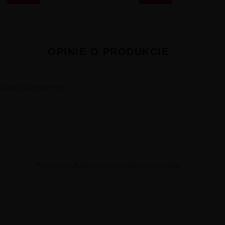
OPINIE O PRODUKCIE
NA OD KUPUJĄCYCH
★
★
★
★
ii
Brak opinii. Bądź pierwszy i podziel się swoją!