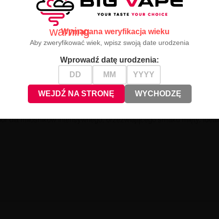
jący wdech, który wnosi świeżość mięty na kolejny poziom, tworz
warning
Wymagana weryfikacja wieku
Aby zweryfikować wiek, wpisz swoją date urodzenia
Wprowadź datę urodzenia:
WEJDŹ NA STRONĘ
WYCHODZĘ
r dla miłośników intensywnego, orzeźwiającego smaku mięty. Ideal