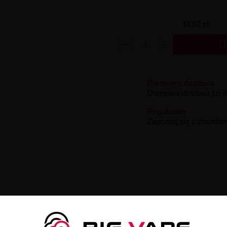
18,02 zł

Darmowa dostawa
Darmowa dostawa już od
Regulamin
Zapoznaj się z zasadam