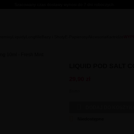
Szacowany czas dostawy wynosi do 7 dni roboczych.
remixy
Liquidy
Longfille
Bazy i Shoty
E-Papierosy
Akcesoria
Kartridże
WYP
mg 10ml - Fresh Mint
LIQUID POD SALT C
29,90 zł
Brutto

DODAJ DO KOSZYK

Niedostępne