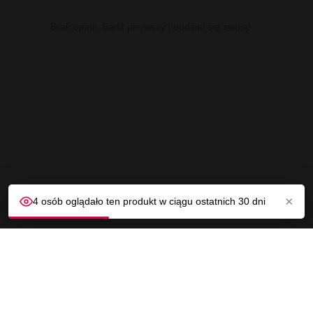
Brak opinii. Bądź pierwszy i podziel się swoją!
×
4 osób oglądało ten produkt w ciągu ostatnich 30 dni