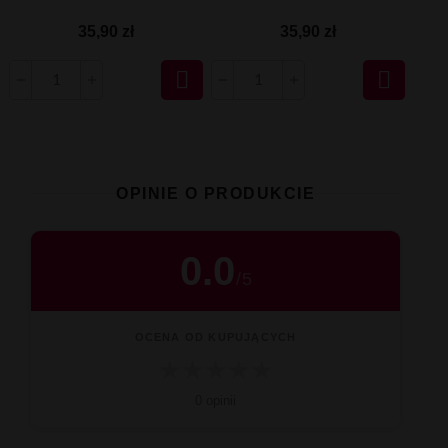
35,90 zł
35,90 zł


OPINIE O PRODUKCIE
0.0
/
5
OCENA OD KUPUJĄCYCH
★
★
★
★
★
0 opinii