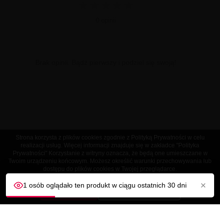
★
★
★
★
★
0 opinii
Brak opinii. Bądź pierwszy i podziel się swoją!
Strona korzysta z plików cookies zgodnie z Polityką Prywatności w celu
realizacji usług. Więcej informacji znajduje się w zakładce "Polityka
Prywatności" Korzystanie z witryny oznacza, że będą one umieszczane w
Twoim urządzeniu końcowym. Możesz określić warunki przechowywania lub
dostępu do plików cookies w Twojej przeglądarce.
×
1 osób oglądało ten produkt w ciągu ostatnich 30 dni
AKCEPTUJĘ
Dostosuj ustawienia