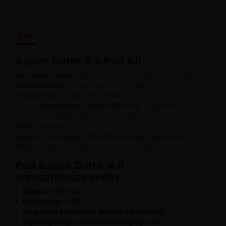
Liquid Delili Salt 20mg
Liquid Devil Salt 19mg
Liquid DARK LINE SALT 10ml - 20mg
Liquid Dark Line Double Salt 20mg
Opis
Liquid Dark Line Boost Salt 10ML - 20MG
Liquid Dark Line Black Salt 20mg
Aspire Gotek X II Pod Kit
Liquid Dark Line 10ml 3-18mg
Pod Aspire Gotek X II
to druga generacja popularnego
Liquid Crystal Salt 20mg
modelu Gotek X
, teraz w jeszcze bardziej
Liquid Crystal Promax Salt 20mg
kompaktowej i stylowej formie
.
Liquid Crystal Clear Salts 20mg
Dzięki
wbudowanej baterii 800 mAh
, szybkiemu
Liquid CRISTALLITE Salt 20mg
ładowaniu
USB-C
i ulepszonemu designowi,
Liquid Crazy Labs 20mg
Gotek
stanowi
Liquid Chill Out Salt 20mg
idealne rozwiązanie dla codziennego vapowania
,
Liquid Bar Juice 5000 Salt 20mg
lekkie, wygodne i bardzo proste w obsłudze.
Liquid Aroma King Salt 20mg
Liquid Aisu Salt 20mg
Pod Aspire Gotek X II -
Liquid Aisu Salt 10mg
najważniejsze cechy:
Liquid A&L Ultimate Nicotine 6-18mg
Liquid A&L 0mg
Bateria
: 800 mAh
Ładowanie
: USB-C
Regulacja przepływu powietrza (airflow)
Styl aktywacji
: auto-inhale (bez przycisku)