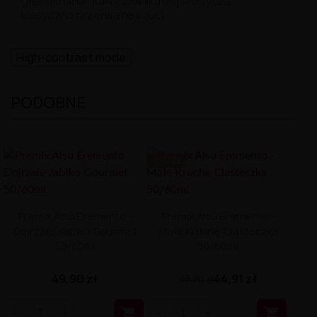
głęboki
smak
kawy
z
delikatną
słodyczą,
klasyczna
przerwa
na
liquid.
High-contrast mode
PODOBNE
-4.99 ZŁ
Premix Aisu Eremento -
Premix Aisu Eremento -
Dojrzałe Jabłko Gourmet
Małe Kruche Ciasteczka
50/60ml
50/60ml
49,90 zł
44,91 zł
49,90 zł

