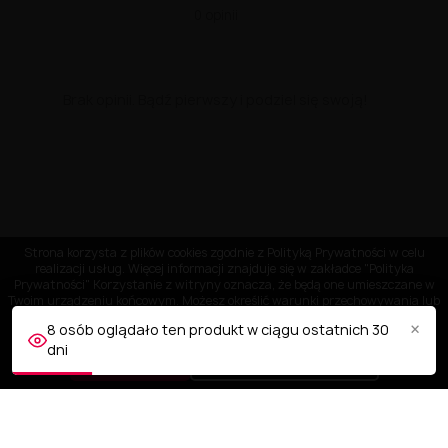
0 opinii
Brak opinii. Bądź pierwszy i podziel się swoją!
Strona korzysta z plików cookies zgodnie z Polityką Prywatności w celu
realizacji usług. Więcej informacji znajduje się w zakładce "Polityka
Prywatności" Korzystanie z witryny oznacza, że będą one umieszczane w
Twoim urządzeniu końcowym. Możesz określić warunki przechowywania lub
dostępu do plików cookies w Twojej przeglądarce.
×
8 osób oglądało ten produkt w ciągu ostatnich 30
dni
AKCEPTUJĘ
Dostosuj ustawienia