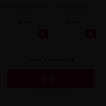
Premix Fighter Fuel - Paloma
Premix A&L Ultimate -
100/120ml
Alucard 50/60ml
49,90 zł
49,90 zł


OPINIE O PRODUKCIE
0.0
/
5
OCENA OD KUPUJĄCYCH
★
★
★
★
★