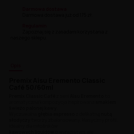
Darmowa dostawa
Darmowa dostawa już od 175 zł.
Regulamin
Zapoznaj się z zasadami korzystania z
naszego sklepu.
Opis
Premix
Aisu
Eremento
Classic
Café
50/
60ml
Premix Classic
Café
z
serii
Aisu
Eremento
to
aromatyczna
kompozycja
inspirowana
smakiem
świeżo
palonej
kawy
.
Wyczuwalna
głębia
espresso
z
delikatną
nutą
słodyczy
tworzy
zbalansowany,
klasyczny
profil,
idealny
dla
miłośników
kawowych
liquidów
o
wyrazistym,
ale