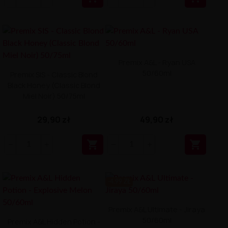
Premix A&L - Ryan USA
50/60ml
Premix SIS - Classic Blond
Black Honey (Classic Blond
Miel Noir) 50/75ml
29,90 zł
49,90 zł


-4.99 ZŁ
Premix A&L Ultimate - Jiraya
50/60ml
Premix A&L Hidden Potion -