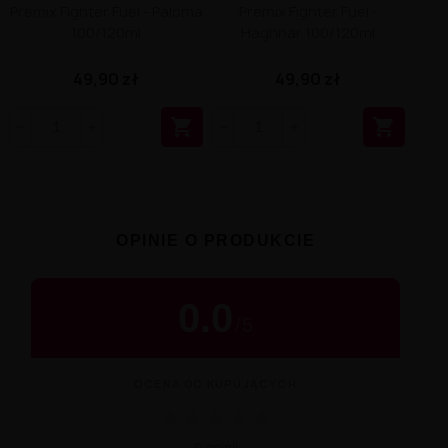
Premix Fighter Fuel - Paloma
Premix Fighter Fuel -
100/120ml
Haghnar 100/120ml
49,90 zł
49,90 zł


OPINIE O PRODUKCIE
0.0
/
5
OCENA OD KUPUJĄCYCH
★
★
★
★
★
0 opinii