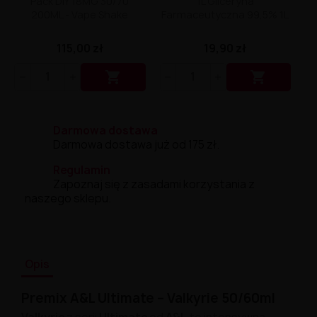
Pack DIY 18MG 30/70
1L Gliceryna
200ML - Vape Shake
Farmaceutyczna 99,5% 1L
115,00 zł
19,90 zł


Darmowa dostawa
Darmowa dostawa już od 175 zł.
Regulamin
Zapoznaj się z zasadami korzystania z
naszego sklepu.
Opis
Premix
A&
L
Ultimate –
Valkyrie
50/
60ml