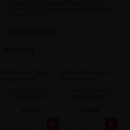
Valkyrie –
A&
L
Ultimate
50/
60ml
to
soczyste
czerwone
owoce
z
lodowym
akcentem –
klasyka,
która
nie
zawodzi.
High-contrast mode
PODOBNE
Premix A&L Ultimate -
Premix A&L Ultimate -
Nagato 50/60ml
Alucard 50/60ml
49,90 zł
49,90 zł

