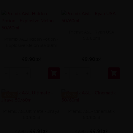
Premix A&L - Ryan USA
50/60ml
Premix A&L Hidden Potion -
Explosive Melon 50/60ml
49,90 zł
49,90 zł


-4.99 ZŁ
-4.99 ZŁ
Premix A&L Ultimate - Jiraya
Premix A&L - Cinematik
50/60ml
50/60ml
44,91 zł
44,91 zł
49,90 zł
49,90 zł