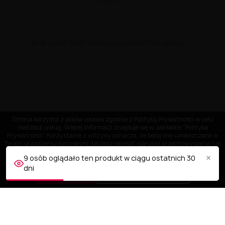
Brak opinii. Bądź pierwszy i podziel się swoją!
Strona korzysta z plików cookies zgodnie z Polityką Prywatności w celu
realizacji usług. Więcej informacji znajduje się w zakładce "Polityka
Prywatności" Korzystanie z witryny oznacza, że będą one umieszczane w
Twoim urządzeniu końcowym. Możesz określić warunki przechowywania lub
dostępu do plików cookies w Twojej przeglądarce.
×
9 osób oglądało ten produkt w ciągu ostatnich 30
dni
AKCEPTUJĘ
Dostosuj ustawienia