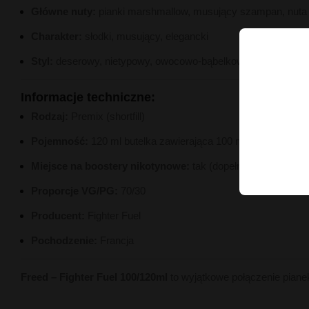
Główne
nuty:
pianki
marshmallow,
musujący
szampan,
nut
Charakter:
słodki,
musujący,
elegancki
Styl:
deserowy,
nietypowy,
owocowo-
bąbelkowy
Informacje
techniczne:
Rodzaj:
Premix (
shortfill)
Pojemność:
120
ml
butelka
zawierająca
100
ml
płynu
Miejsce
na
boostery
nikotynowe:
tak (
dopełnienie
do
120
ml
Proporcje
VG/
PG:
70/3
0
Producent:
Fighter
Fuel
Pochodzenie:
Francja
Freed –
Fighter
Fuel
100/
120ml
to
wyjątkowe
połączenie
piane