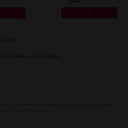
6,90 zł

 175 zł.
i korzystania z naszego sklepu.
ującym
szampanem
i
subtelną
nutą
owocową.
Ten
nietypowy,
relaks
z
odrobiną
luksusu.