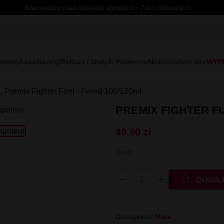
Szacowany czas dostawy wynosi do 7 dni roboczych.
remixy
Liquidy
Longfille
Bazy i Shoty
E-Papierosy
Akcesoria
Kartridże
WYP
Premix Fighter Fuel - Freed 100/120ml
PREMIX FIGHTER FU
49,90 zł
Brutto

DODAJ
Dostępność:
Mała