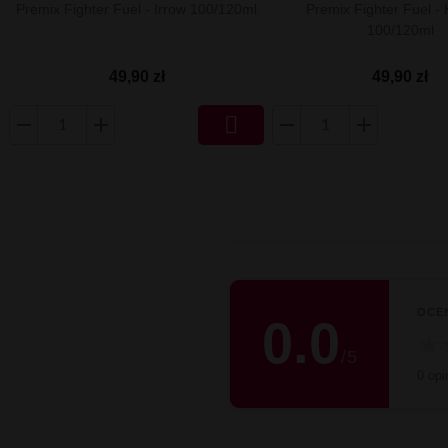
Premix Fighter Fuel - Irrow 100/120ml
Premix Fighter Fuel -
100/120ml
49,90 zł
49,90 zł

OCE
0.0
★
/
5
0 opin