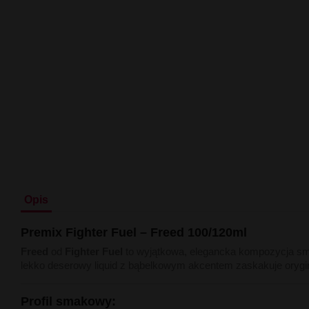
Opis
Premix
Fighter
Fuel –
Freed
100/
120ml
Freed
od
Fighter
Fuel
to
wyjątkowa,
elegancka
kompozycja
sm
lekko
deserowy
liquid
z
bąbelkowym
akcentem
zaskakuje
orygi
Profil
smakowy: