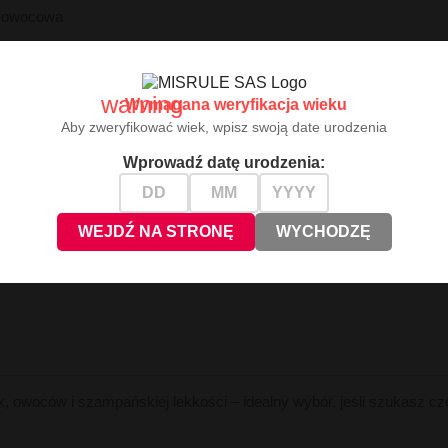
a
owocowa
warning
Wymagana weryfikacja wieku
Aby zweryfikować wiek, wpisz swoją date urodzenia
Wprowadź datę urodzenia:
WEJDŹ NA STRONĘ
WYCHODZĘ
)
k,
owoców
i
szampańskiej
lekkości –
idealny
wybór,
jeśli
szukasz
cz