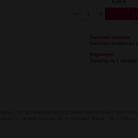
5,50 zł

Darmowa dostawa
Darmowa dostawa już od
Regulamin
Zapoznaj się z zasadam
akowa,
łącząca
delikatną
słodycz
pianek
marshmallow
z
lekko
mus
nalnością
i
idealnie
sprawdzi
się
na
specjalne
okazje –
lub
codzienny