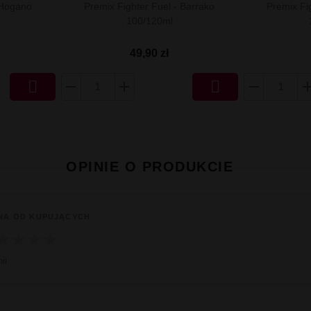
 Hogano
Premix Fighter Fuel - Barrako
Premix Fi
100/120ml
49,90 zł


OPINIE O PRODUKCIE
NA OD KUPUJĄCYCH
★
★
★
★
ii