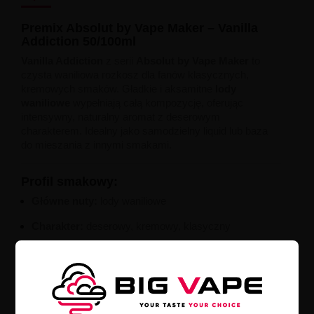
Premix
Absolut
by
Vape
Maker –
Vanilla
Addiction
50/
100ml
Vanilla
Addiction
z
serii
Absolut
by
Vape
Maker
to
czysta
waniliowa
rozkosz
dla
fanów
klasycznych,
kremowych
smaków.
Gładkie
i
aksamitne
lody
waniliowe
wypełniają
całą
kompozycję,
oferując
intensywny,
naturalny
aromat
z
deserowym
charakterem.
Idealny
jako
samodzielny
liquid
lub
baza
do
mieszania
z
innymi
smakami.
Profil
smakowy:
Główne
nuty:
lody
waniliowe
Charakter:
deserowy,
kremowy,
klasyczny
Styl:
gładki,
słodki,
intensywnie
waniliowy
Informacje
techniczne:
Rodzaj:
Premix (
shortfill)