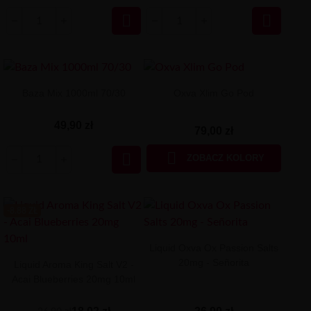


Baza Mix 1000ml 70/30
Oxva Xlim Go Pod
49,90 zł
79,00 zł


ZOBACZ KOLORY
-8.88 ZŁ
Liquid Oxva Ox Passion Salts
20mg - Señorita
Liquid Aroma King Salt V2 -
Acai Blueberries 20mg 10ml