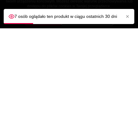
Twoim urządzeniu końcowym. Możesz określić warunki przechowywania lub
dostępu do plików cookies w Twojej przeglądarce.
×
7 osób oglądało ten produkt w ciągu ostatnich 30 dni
AKCEPTUJĘ
Dostosuj ustawienia
OBSŁUGA KLIENTA
NASZA FIRMA

TWOJE KONTO