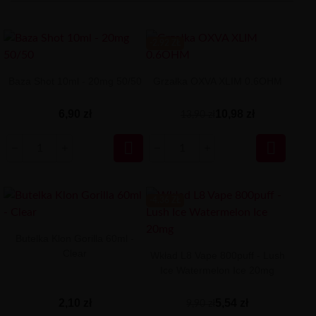
-2.92 ZŁ
Baza Shot 10ml - 20mg 50/50
Grzałka OXVA XLIM 0.6OHM
6,90 zł
10,98 zł
13,90 zł


-4.36 ZŁ
Butelka Klon Gorilla 60ml -
Clear
Wkład L8 Vape 800puff - Lush
Ice Watermelon Ice 20mg
2,10 zł
5,54 zł
9,90 zł