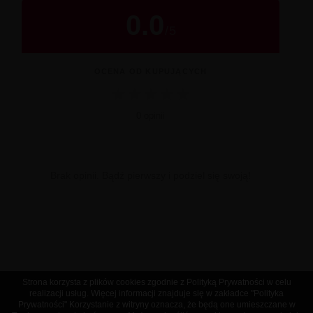
0.0
/
5
OCENA OD KUPUJĄCYCH
★
★
★
★
★
0 opinii
Brak opinii. Bądź pierwszy i podziel się swoją!
Strona korzysta z plików cookies zgodnie z Polityką Prywatności w celu
realizacji usług. Więcej informacji znajduje się w zakładce "Polityka
Prywatności" Korzystanie z witryny oznacza, że będą one umieszczane w