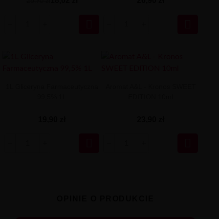
18,02 zł
26,90 zł
26,90 zł


1L Gliceryna Farmaceutyczna
Aromat A&L - Kronos SWEET
99,5% 1L
EDITION 10ml
19,90 zł
23,90 zł


OPINIE O PRODUKCIE